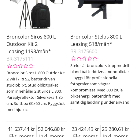
Broncolor Siros 800 L
Broncolor Stelos 800 L
Outdoor Kit 2
Leasing 518/mån*
Leasing 1198/mån*
BR-3175600
BR-3175111
Stelos är broncolors toppmodell
bland batteridrivna monoblixtar
Broncolor Siros L 800 Outdor Kit
– byggd för professionella
2 WiFi / RFS2, batteridriven
fotografer som vägrar
studioblixt. Studioblixtpaket
kompromissa. Med 800 joule
som innehåller 2 st Siros L 800,
blixtenergi, batteridrift med
Paraplyreflektor Silver/svart 85
samtidig laddning under använd
cm, Softbox 60x60 cm, Ryggsäck
…
med hjul oc
…
41 637.44
52 046.80
23 424.49
29 280.61
Eks. moms
Inkl. moms
Eks. moms
Inkl. moms