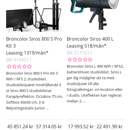
Broncolor Siros 800 S Pro
Broncolor Siros 400 L
Kit 3
Leasing 518/mån*
Leasing 1319/mån*
BR-3171011
BR-3169511
Broncolor Siros L 400 WiFi / RFS2,
batteridriven studioblixt. Siros L
Broncolor Siros 800 S Pro Kit 3
ger dig möjlighet att ta med
WiFi / RFS 2, studioblixt.
studioljuset till alla
Studioblixtpaket innehållande 3
fotograferingar, on-location eller
st Siros 800 S studioblixtar,
i studio. Uteffekten kan regleras
Paraplyreflektor, Octabox 75 cm,
mellan 2-
…
Softbox 60x60 cm, 3 st
Belysningsstativ Junior
…
45 851.24
57 314.05
17 993.52
22 491.90