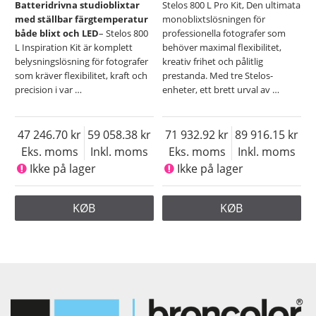
Batteridrivna studioblixtar
Stelos 800 L Pro Kit, Den ultimata
med ställbar färgtemperatur
monoblixtslösningen för
både blixt och LED
– Stelos 800
professionella fotografer som
L Inspiration Kit är komplett
behöver maximal flexibilitet,
belysningslösning för fotografer
kreativ frihet och pålitlig
som kräver flexibilitet, kraft och
prestanda. Med tre Stelos-
precision i var
…
enheter, ett brett urval av
…
47 246.70
59 058.38
71 932.92
89 916.15
Eks. moms
Inkl. moms
Eks. moms
Inkl. moms
Ikke på lager
Ikke på lager
KØB
KØB