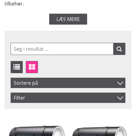
tilbehør.
LÆS MERE
Sortere på
Produkt Kode
Filter
Inkl. Moms
Saldo
På lager
Navn
Ikke på lager
Pris