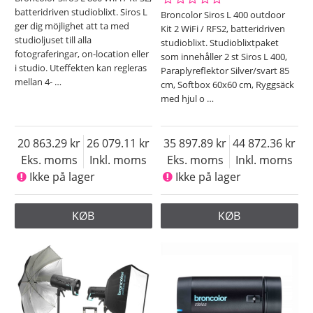
batteridriven studioblixt. Siros L
Broncolor Siros L 400 outdoor
ger dig möjlighet att ta med
Kit 2 WiFi / RFS2, batteridriven
studioljuset till alla
studioblixt. Studioblixtpaket
fotograferingar, on-location eller
som innehåller 2 st Siros L 400,
i studio. Uteffekten kan regleras
Paraplyreflektor Silver/svart 85
mellan 4-
…
cm, Softbox 60x60 cm, Ryggsäck
med hjul o
…
20 863.29
26 079.11
35 897.89
44 872.36
Eks. moms
Inkl. moms
Eks. moms
Inkl. moms
Ikke på lager
Ikke på lager
KØB
KØB