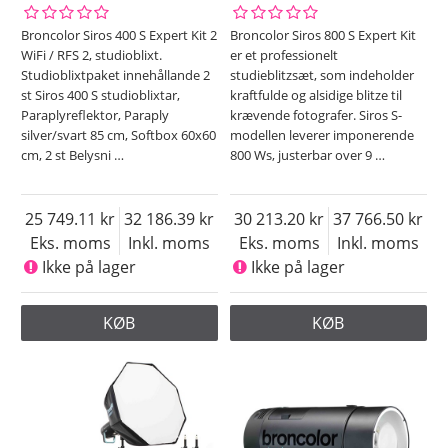
Broncolor Siros 400 S Expert Kit 2
Broncolor Siros 800 S Expert Kit
WiFi / RFS 2, studioblixt.
er et professionelt
Studioblixtpaket innehållande 2
studieblitzsæt, som indeholder
st Siros 400 S studioblixtar,
kraftfulde og alsidige blitze til
Paraplyreflektor, Paraply
krævende fotografer. Siros S-
silver/svart 85 cm, Softbox 60x60
modellen leverer imponerende
cm, 2 st Belysni
…
800 Ws, justerbar over 9
…
25 749.11
32 186.39
30 213.20
37 766.50
Eks. moms
Inkl. moms
Eks. moms
Inkl. moms
Ikke på lager
Ikke på lager
KØB
KØB