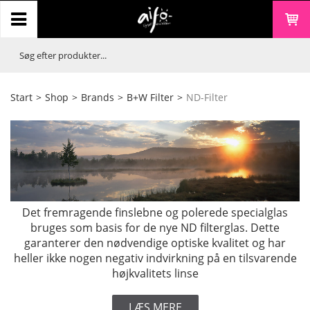
Start
>
Shop
>
Brands
>
B+W Filter
>
ND-Filter
Det fremragende finslebne og polerede specialglas
bruges som basis for de nye ND filterglas. Dette
garanterer den nødvendige optiske kvalitet og har
heller ikke nogen negativ indvirkning på en tilsvarende
højkvalitets linse
LÆS MERE