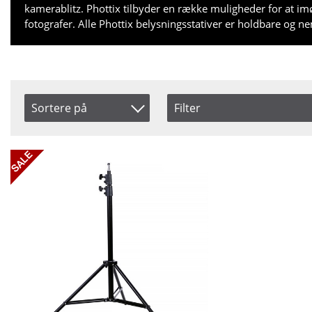
kamerablitz. Phottix tilbyder en række muligheder for at 
fotografer. Alle Phottix belysningsstativer er holdbare og 
Sortere på
Filter
Saldo
Produkt Nr.
På lager
Navn
Inkl. Moms