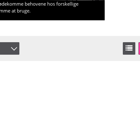
imødekomme behovene hos forskellige
nemme at bruge.