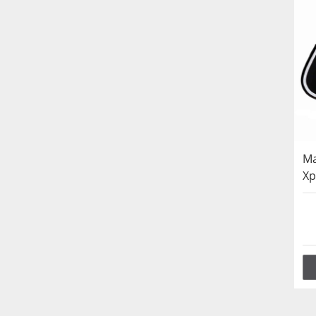
Ma
Xp