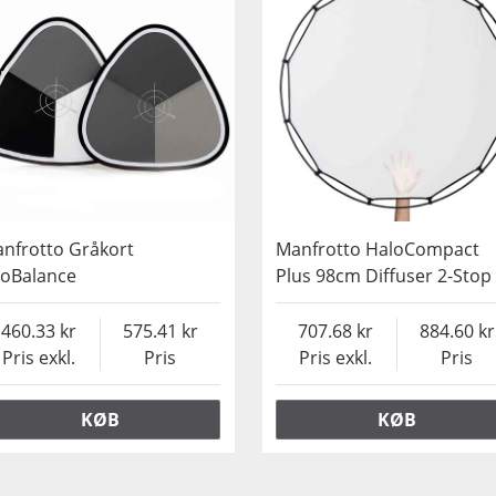
nfrotto Gråkort
Manfrotto HaloCompact
oBalance
Plus 98cm Diffuser 2-Stop
460.33
575.41
707.68
884.60
Pris exkl.
Pris
Pris exkl.
Pris
KØB
KØB