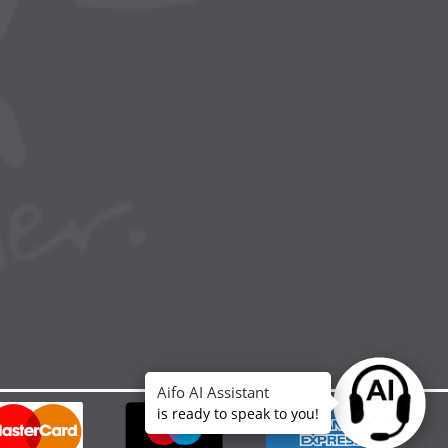
Aifo AI Assistant
Ask anythin
is ready to speak to you!