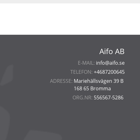
Aifo AB
E-MAIL:
info@aifo.se
TELEFON:
+4687200645
ADRESSE:
Mariehällsvägen 39 B
168 65 Bromma
ORG.NR:
556567-5286