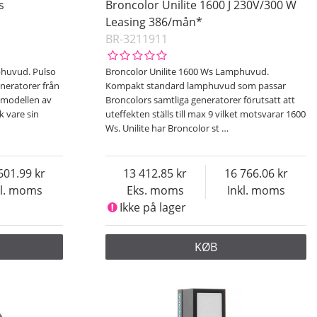
s
Broncolor Unilite 1600 J 230V/300 W
Leasing 386/mån*
BR-3211911
phuvud. Pulso
Broncolor Unilite 1600 Ws Lamphuvud.
neratorer från
Kompakt standard lamphuvud som passar
 modellen av
Broncolors samtliga generatorer förutsatt att
 vare sin
uteffekten ställs till max 9 vilket motsvarar 1600
Ws. Unilite har Broncolor st
…
601.99
13 412.85
16 766.06
kl. moms
Eks. moms
Inkl. moms
Ikke på lager
KØB