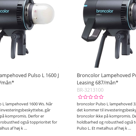
ampehoved Pulso L 1600 J
Broncolor Lampehoved Pu
9/mån*
Leasing 687/mån*
BR-3213100
so L lampehoved 1600 Ws. Når
broncolor Pulso L lampehoved 3
investeringsbeskyttelse, går
det kommer til investeringsbesky
 på kompromis. Derfor er
broncolor ikke på kompromis. De
robusthed også topprioritet for
holdbarhed og robusthed også to
alhus af høj k
…
Pulso L. Et metalhus af høj k
…