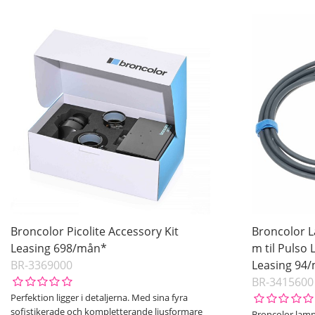
Broncolor Picolite Accessory Kit
Broncolor 
Leasing 698/mån*
m til Pulso 
BR-3369000
Leasing 94
BR-3415600
Perfektion ligger i detaljerna.
Med sina fyra
sofistikerade och kompletterande ljusformare
Broncolor lamp