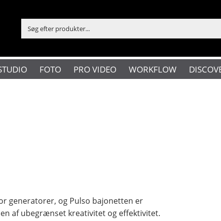
STUDIO
FOTO
PRO VIDEO
WORKFLOW
DISCOV
r generatorer, og Pulso bajonetten er
 af ​​ubegrænset kreativitet og effektivitet.