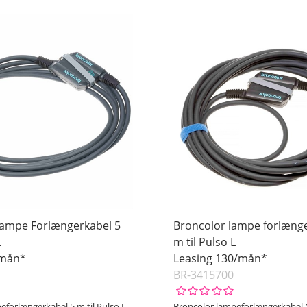
Lampe Forlængerkabel 5
Broncolor lampe forlæng
L
m til Pulso L
/mån*
Leasing 130/mån*
BR-3415700
eforlængerkabel 5 m til Pulso L
Broncolor lampeforlængerkabel 1