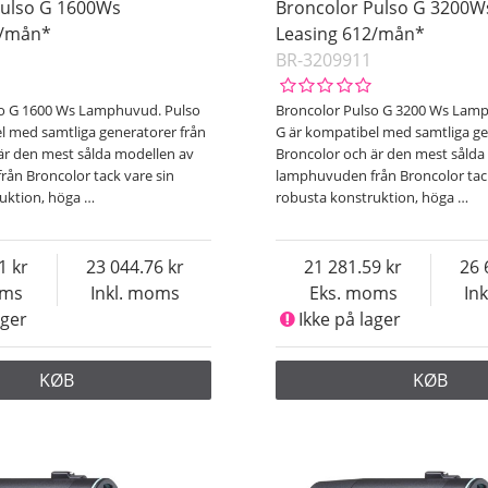
Pulso G 1600Ws
Broncolor Pulso G 3200W
1/mån*
Leasing 612/mån*
BR-3209911
so G 1600 Ws Lamphuvud. Pulso
Broncolor Pulso G 3200 Ws Lam
l med samtliga generatorer från
G är kompatibel med samtliga ge
är den mest sålda modellen av
Broncolor och är den mest sålda
ån Broncolor tack vare sin
lamphuvuden från Broncolor tack
ruktion, höga
…
robusta konstruktion, höga
…
1
23 044.76
21 281.59
26 
oms
Inkl. moms
Eks. moms
In
ager
Ikke på lager
KØB
KØB