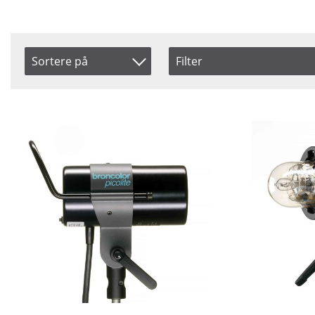
Sortere på
Filter
Saldo
Produkt Kode
På lager
Inkl. Moms
Ikke på lager
Navn
Pris