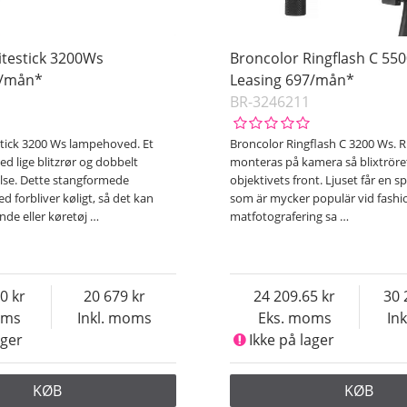
itestick 3200Ws
Broncolor Ringflash C 55
6/mån*
Leasing 697/mån*
BR-3246211
stick 3200 Ws lampehoved. Et
Broncolor Ringflash C 3200 Ws. R
 lige blitzrør og dobbelt
monteras på kamera så blixtröre
lse. Dette stangformede
objektivets front. Ljuset får en sp
ed forbliver køligt, så det kan
som är mycker populär vid fashi
ande eller køretøj
…
matfotografering sa
…
20
20 679
24 209.65
30 
oms
Inkl. moms
Eks. moms
In
ager
Ikke på lager
KØB
KØB