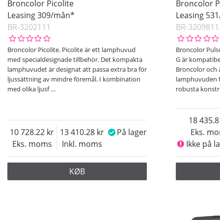
Broncolor Picolite
Broncolor 
Leasing 309/mån*
Leasing 53
BR-3202111
BR-3209811
Broncolor Picolite. Picolite är ett lamphuvud
Broncolor Pul
med specialdesignade tillbehör. Det kompakta
G är kompatibe
lamphuvudet är designat att passa extra bra för
Broncolor och 
ljussättning av mindre föremål. I kombination
lamphuvuden fr
med olika ljusf
…
robusta konst
18 435.8
10 728.22
13 410.28
På lager
Eks. m
Eks. moms
Inkl. moms
Ikke på l
KØB