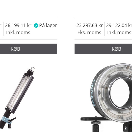
26 199.11
På lager
23 297.63
29 122.04
s
Inkl. moms
Eks. moms
Inkl. moms
KØB
KØB