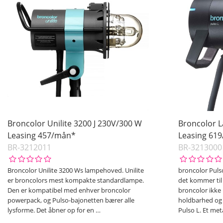
Broncolor Unilite 3200 J 230V/300 W
Broncolor L
Leasing 457/mån*
Leasing 61
BR-3212011
BR-3213000
Broncolor Unilite 3200 Ws lampehoved. Unilite
broncolor Pul
er broncolors mest kompakte standardlampe.
det kommer til 
Den er kompatibel med enhver broncolor
broncolor ikke
powerpack, og Pulso-bajonetten bærer alle
holdbarhed og 
lysforme. Det åbner op for en
…
Pulso L. Et met