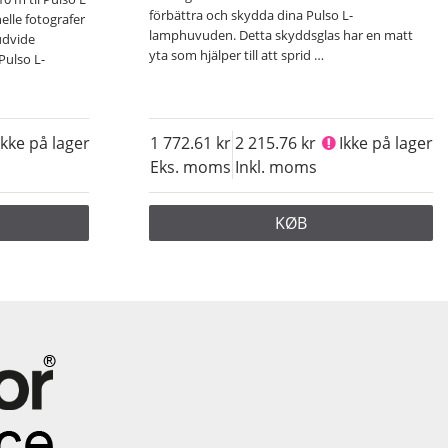
förbättra och skydda dina Pulso L-
nelle fotografer
lamphuvuden. Detta skyddsglas har en matt
 udvide
yta som hjälper till att sprid
…
Pulso L-
Ikke på lager
1 772.61
2 215.76
Ikke på lager
Eks. moms
Inkl. moms
KØB