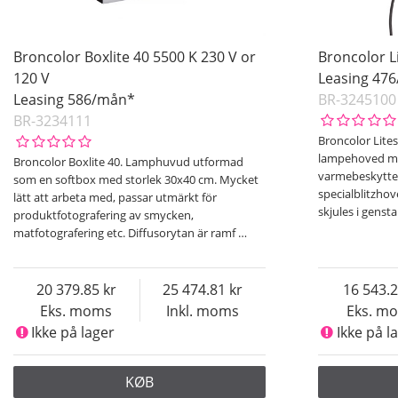
Broncolor Boxlite 40 5500 K 230 V or
Broncolor L
120 V
Leasing 47
Leasing 586/mån*
BR-3245100
BR-3234111
Broncolor Lite
lampehoved med
Broncolor Boxlite 40. Lamphuvud utformad
varmebeskytte
som en softbox med storlek 30x40 cm. Mycket
specialblitzhov
lätt att arbeta med, passar utmärkt för
skjules i genst
produktfotografering av smycken,
matfotografering etc. Diffusorytan är ramf
…
20 379.85
25 474.81
16 543.
Eks. moms
Inkl. moms
Eks. m
Ikke på lager
Ikke på l
KØB