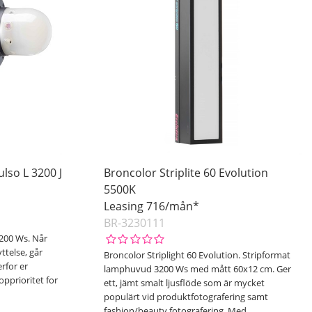
lso L 3200 J
Broncolor Striplite 60 Evolution
5500K
Leasing 716/mån*
BR-3230111
200 Ws. Når
ttelse, går
Broncolor Striplight 60 Evolution. Stripformat
rfor er
lamphuvud 3200 Ws med mått 60x12 cm. Ger
pprioritet for
ett, jämt smalt ljusflöde som är mycket
populärt vid produktfotografering samt
fashion/beauty fotografering. Med
…