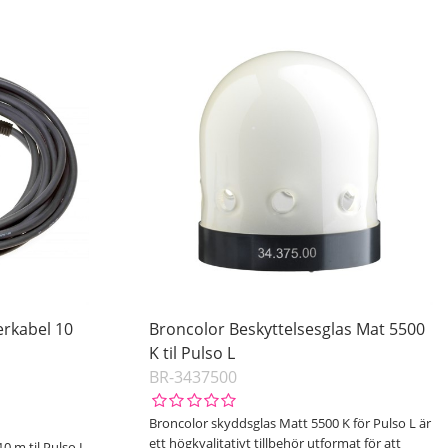
erkabel 10
Broncolor Beskyttelsesglas Mat 5500
K til Pulso L
BR-3437500
Broncolor skyddsglas Matt 5500 K för Pulso L är
ett högkvalitativt tillbehör utformat för att
0 m til Pulso L