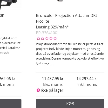
00K
Broncolor Projection AttachmDKt
Picolite
Leasing 329/mån*
BR-3364100
ingblixt som
t placeras runt
Projektionsadapteren til Picolite er perfekt til at
eciell karaktär
projicere indviklede linjer, mønstre, gobos og
on och
dias på overflader og objekter med enestående
præcision. Denne kompakte og yderst effektive
lysform g
…
262.06
11 437.95
14 297.44
kl. moms
Eks. moms
Inkl. moms
Ikke på lager
KØB