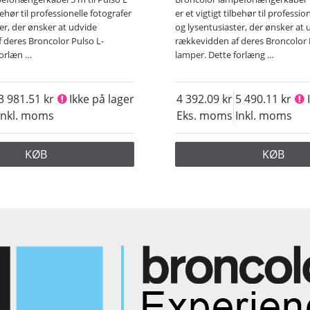
lbehør til professionelle fotografer
er et vigtigt tilbehør til professio
er, der ønsker at udvide
og lysentusiaster, der ønsker at
​​deres Broncolor Pulso L-
rækkevidden af deres Broncolor 
forlæn
…
lamper. Dette forlæng
…
3 981.51
Ikke på lager
4 392.09
5 490.11
Inkl. moms
Eks. moms
Inkl. moms
KØB
KØB