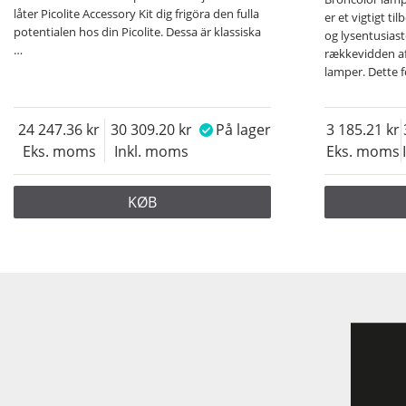
låter Picolite Accessory Kit dig frigöra den fulla
er et vigtigt ti
potentialen hos din Picolite.
Dessa är klassiska
og lysentusiast
…
rækkevidden af 
lamper. Dette 
24 247.36
30 309.20
På lager
3 185.21
Eks. moms
Inkl. moms
Eks. moms
KØB