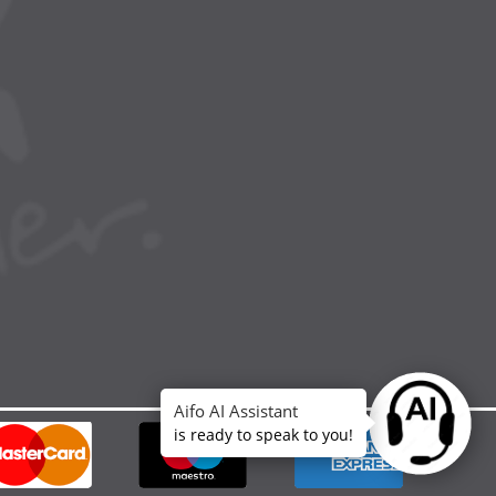
Aifo AI Assistant
Ask anythin
is ready to speak to you!