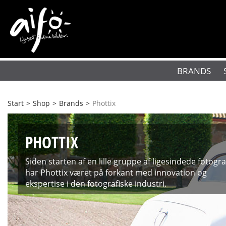
BRANDS
Start
>
Shop
>
Brands
>
Phottix
PHOTTIX
Siden starten af ​​en lille gruppe af ligesindede fotogr
har Phottix været på forkant med innovation og
ekspertise i den fotografiske industri.