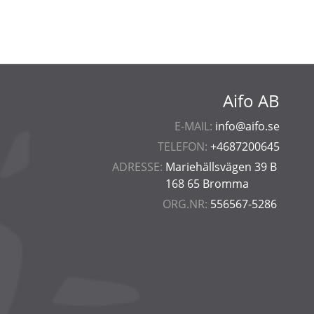
Aifo AB
E-MAIL:
info@aifo.se
TELEFON:
+4687200645
ADRESSE:
Mariehällsvägen 39 B
168 65 Bromma
ORG.NR:
556567-5286