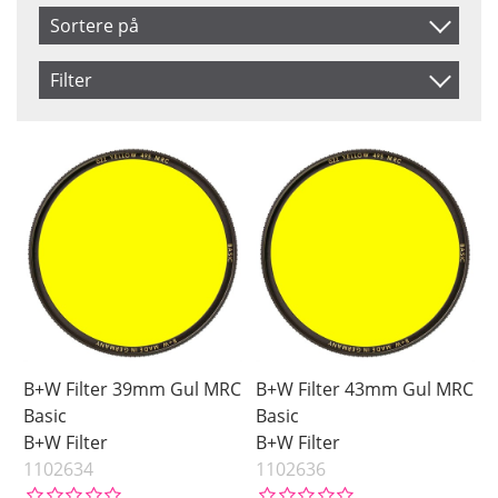
Sortere på
Produkt Nr.
Filter
Navn
Size
Color
39 mm
Dark Red
Inkl. Moms
43 mm
Orange
46 mm
Red
49 mm
Yellow
58 mm
60 mm
62 mm
67 mm
B+W Filter 39mm Gul MRC
B+W Filter 43mm Gul MRC
77 mm
Basic
Basic
B+W Filter
B+W Filter
Saldo
1102634
1102636
På lager