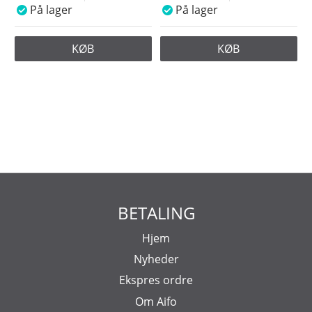
På lager
På lager
KØB
KØB
BETALING
Hjem
Nyheder
Ekspres ordre
Om Aifo