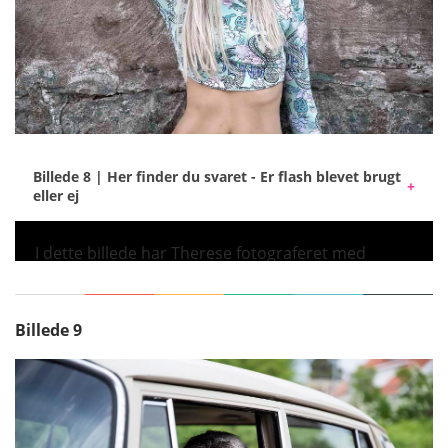
Billede 8 | Her finder du svaret - Er flash blevet brugt
eller ej
I dette billede har Therese fotograferet med
Elinchrom ONE og Rotalux Go Octa 60 cm.
Sollyset kommer direkte ovenfra, og for at fjerne
skygger fra pandehåret og lysne detaljerne har
Billede 9
Therese brugt blitz.