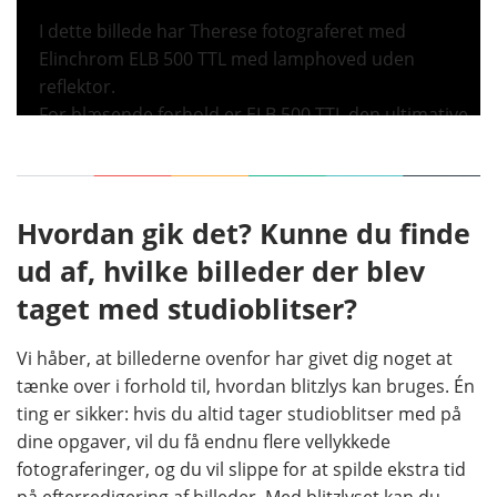
I dette billede har Therese fotograferet med
Elinchrom ELB 500 TTL med lamphoved uden
reflektor.
For blæsende forhold er ELB 500 TTL den ultimative
studioblitz. Det lille, kun 250 gram lette lamphoved
tager næsten ikke vind, og ved at placere
generatoren med batteriet nederst på lysstativet
står blitzsystemet stabilt, så fotografen kan
Hvordan gik det? Kunne du finde
fokusere helt på modellen.
ud af, hvilke billeder der blev
taget med studioblitser?
Vi håber, at billederne ovenfor har givet dig noget at
tænke over i forhold til, hvordan blitzlys kan bruges. Én
ting er sikker: hvis du altid tager studioblitser med på
dine opgaver, vil du få endnu flere vellykkede
fotograferinger, og du vil slippe for at spilde ekstra tid
på efterredigering af billeder. Med blitzlyset kan du