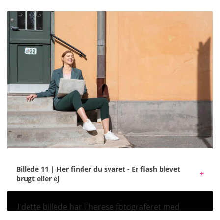
lukker lukker, affyres blitzlyset, hvilket gør modellen
skarp. Denne teknik kaldes synkronisering på
anden gardin (rear sync).
Billede 11 | Her finder du svaret - Er flash blevet
brugt eller ej
I dette billede har Therese fotograferet med
Elinchrom ELB 500 TTL og Q-reflektor 13,5 cm.