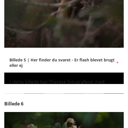
Billede 5 | Her finder du svaret - Er flash blevet brugt
eller ej
I dette billede har Therese fotograferet med
Elinchrom THREE og Rotalux Deep Octa 70 cm.
Når man fjerner den forreste diffusor fra
softboxen, skabes et lidt hårdere lys, som i visse
Billede 6
tilfælde kan sammenlignes med let overskyet
sollys.