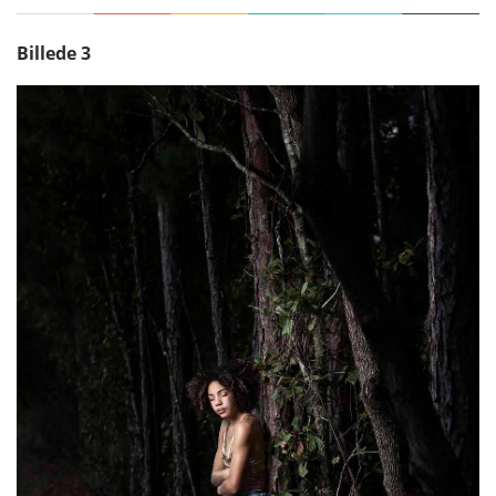
Therese bruger blitzlyset af to grunde: for det
første for at lysne skyggedetaljerne og for det
Billede 3
andet for at "vaske" farveforvrængninger væk fra
motivet. Når sollyset reflekteres fra grønt,
husvægge m.m., kan motivet nemt få et farveskær,
som kan være tidskrævende at rette op på senere
under redigeringen. Ved at tilsætte blitzlys får
motivet den rigtige farve med det samme.