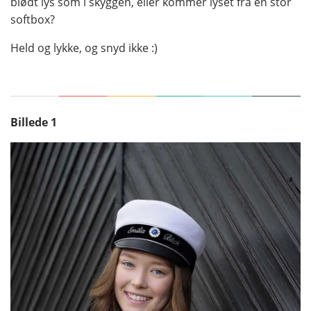
blødt lys som i skyggen, eller kommer lyset fra en stor
softbox?
Held og lykke, og snyd ikke :)
Billede 1