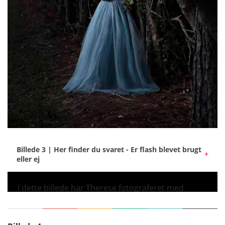
Billede 3 | Her finder du svaret - Er flash blevet brugt
eller ej
I dette billede har Therese fotograferet med
Elinchrom ONE og Rotalux Deep Octa 70 cm.
Denne softbox giver rettet lys, og ved at fjerne