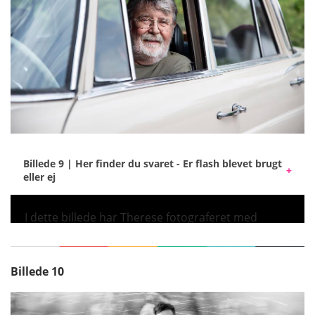
Billede 9 | Her finder du svaret - Er flash blevet brugt
eller ej
I dette billede har Therese fotograferet med
Elinchrom ONE og et gennemsigtigt paraply.
Uden blitz ville motivet være endt i skygge med
meget mørke øjne.
Billede 10