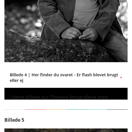
Billede 4 | Her finder du svaret - Er flash blevet brugt
eller ej
I dette billede har Therese fotograferet med
Elinchrom ONE og et gennemsigtigt paraply.
Det stærke sollys balanceres mod blitzlyset ved at
bruge en kort lukketid på kameraet. Alle
Billede 5
Elinchroms batteriblitz har HSS-funktion (High