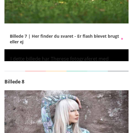
Billede 7 | Her finder du svaret - Er flash blevet brugt
eller ej
I dette billede har Therese fotograferet med
Elinchrom THREE og et gennemsigtigt paraply.
Blitzlyset fremhæver familien fra baggrunden og
fjerner det grønne skær, som græsset giver
Billede 8
motivet.