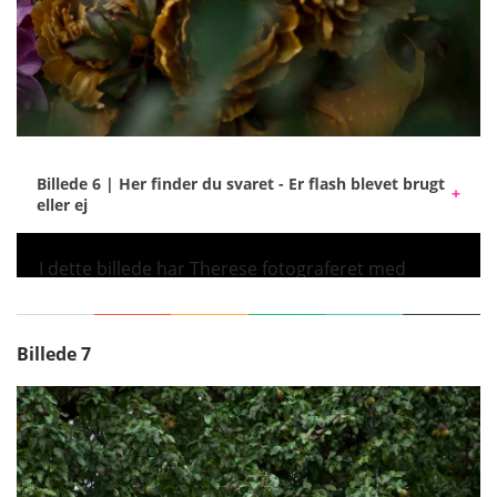
Billede 6 | Her finder du svaret - Er flash blevet brugt
eller ej
I dette billede har Therese fotograferet med
Elinchrom THREE og Rotalux Deep Octa 70 cm som
hovedlys samt Elinchrom ONE med reflektor.
Elinchrom THREE med en mindre octabox giver
Billede 7
modellen en flot balance mellem lys og skygge,
mens Elinchrom ONE gør baggrunden til stede.