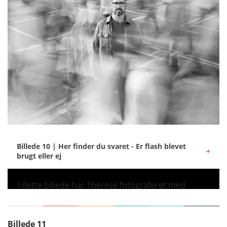
Billede 10 | Her finder du svaret - Er flash blevet
brugt eller ej
I dette billede har Therese fotograferet med
Elinchrom THREE og diffusorkappe.
Ved hjælp af lang lukketid og lille blænde skaber
Therese bevægelsessløring. Lige før kameraets
Billede 11