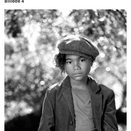
frontdiffusoren fra softboxen, eller fjerne både den
Billede 4
ydre og indre diffusor, kan man skabe et lidt
hårdere lys. I dette billede har Therese placeret
blitzlyset tæt på motivet, hvilket gør, at lyset hurtigt
toneres ned efter at have ramt motivet.