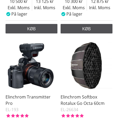
10 500
13 125
10 300
12 875
Exkl. Moms
Inkl. Moms
Exkl. Moms
Inkl. Moms
På lager
På lager
KØB
KØB
Elinchrom Transmitter
Elinchrom Softbox
Pro
Rotalux Go Octa 60cm
EL-193
EL-26634