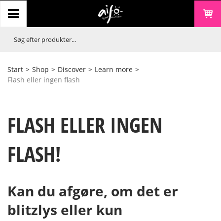
Start
>
Shop
>
Discover
>
Learn more
>
Flash eller ingen flash
FLASH ELLER INGEN
FLASH!
Kan du afgøre, om det er
blitzlys eller kun