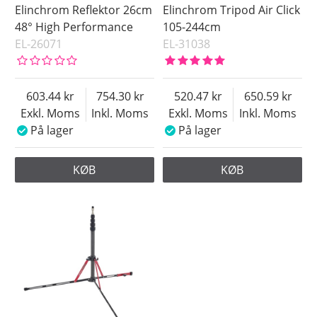
Elinchrom Reflektor 26cm
Elinchrom Tripod Air Click
48° High Performance
105-244cm
EL-26071
EL-31038
603.44
754.30
520.47
650.59
Exkl. Moms
Inkl. Moms
Exkl. Moms
Inkl. Moms
På lager
På lager
KØB
KØB