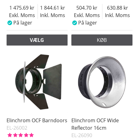
1 475.69
1 844.61
504.70
630.88
Exkl. Moms
Inkl. Moms
Exkl. Moms
Inkl. Moms
På lager
På lager
VÆLG
KØB
Elinchrom OCF Barndoors
Elinchrom OCF Wide
EL-26002
Reflector 16cm
EL-26090