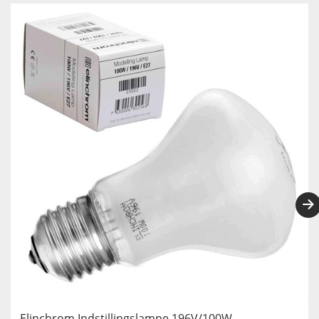
Elinchrom Indstillingslampe 196V/100W