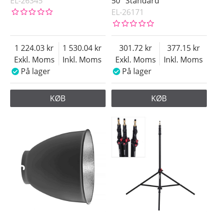
EL-26345
50° Standard
EL-26171
1 224.03
1 530.04
301.72
377.15
Exkl. Moms
Inkl. Moms
Exkl. Moms
Inkl. Moms
På lager
På lager
KØB
KØB