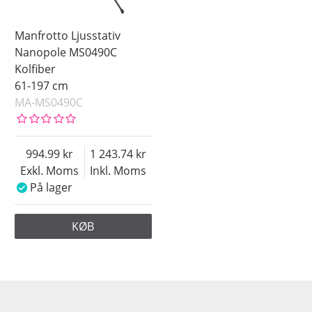
Manfrotto Ljusstativ
Nanopole MS0490C
Kolfiber
61-197 cm
MA-MS0490C
994.99
1 243.74
Exkl. Moms
Inkl. Moms
På lager
KØB