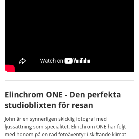
Elinchrom ONE - Den perfekta
studioblixten för resan
John är en synnerligen skicklig fotograf med
ljussättning som specialitet. Elinchrom ONE har följt
med honom på en rad fotoäventyr i skiftande klimat