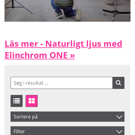
Läs mer - Naturligt ljus med
Elinchrom ONE »
Sortere på
Produkt Nr.
Filter