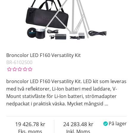
Broncolor LED F160 Versatility Kit
BR-6102500
broncolor LED F160 Versatility Kit. LED kit som leveras
med två reflektorer, Li-Ion batteri med laddare, V-
Mount stativfäste för Li-Ion batteri, strömadapter
nedpackat i praktisk väska. Mycket mångsid
…
19 426.78
24 283.48
På lager
Eks. moms
Inkl. Moms