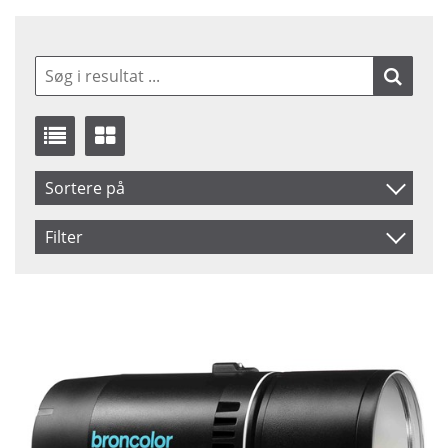
Sortere på
Produkt Kode
Filter
Navn
Saldo
På lager
Inkl. Moms
Ikke på lager
Pris