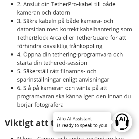
2. Anslut din TetherPro-kabel till både
kameran och datorn
3. Säkra kabeln på både kamera- och
datorsidan med korrekt kabelhantering som
TetherBlock Arca eller TetherGuard för att
förhindra oavsiktlig frånkoppling
4. Öppna din tethering-programvara och
starta din tethered-session
5. Säkerställ rätt filnamns- och
sparinställningar enligt anvisningar
6. Slå på kameran och vänta på att
programvaran ska känna igen den innan du
börjar fotografera
Aifo AI Assistant
Viktigt att tänka på:
Ask anyt
is ready to speak to you!
Nikon-, Canon- och andra användare kan