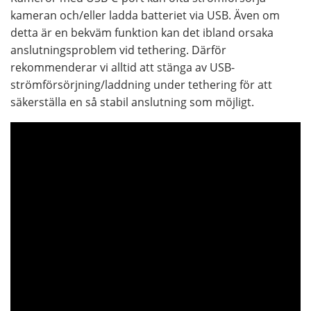
kameran och/eller ladda batteriet via USB. Även om
detta är en bekväm funktion kan det ibland orsaka
anslutningsproblem vid tethering. Därför
rekommenderar vi alltid att stänga av USB-
strömförsörjning/laddning under tethering för att
säkerställa en så stabil anslutning som möjligt.