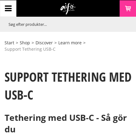
Start
>
Shop
>
Discover
>
Learn more
>
Support Tethering USB-C
SUPPORT TETHERING MED
USB-C
Tethering med USB-C - Så gör
du