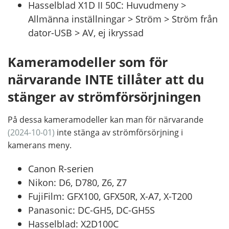
Hasselblad X1D II 50C: Huvudmeny >
Allmänna inställningar > Ström > Ström från
dator-USB > AV, ej ikryssad
Kameramodeller som för
närvarande INTE tillåter att du
stänger av strömförsörjningen
På dessa kameramodeller kan man för närvarande
(2024-10-01)
inte stänga av strömförsörjning i
kamerans meny.
Canon R-serien
Nikon: D6, D780, Z6, Z7
FujiFilm: GFX100, GFX50R, X-A7, X-T200
Panasonic: DC-GH5, DC-GH5S
Hasselblad: X2D100C