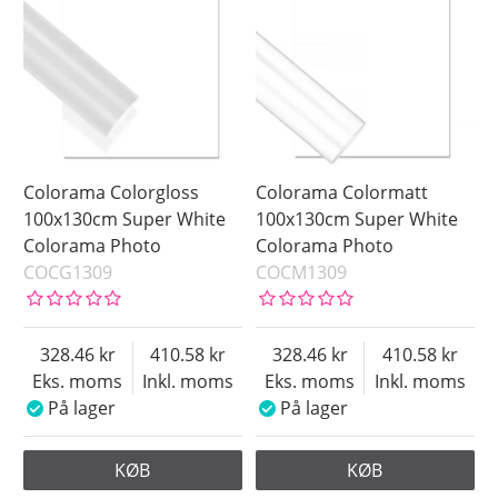
1.40 x 4.00 m
Green
2.75 x 6.00 m
Green Screen
3.50 x 12.0 m
Grey
3.50 x 6.00 m
White
3.50 x 9.00 m
Saldo
Colorama Colorgloss
Colorama Colormatt
På lager
100x130cm Super White
100x130cm Super White
Colorama Photo
Colorama Photo
Ikke på lager
COCG1309
COCM1309
Pris
328.46
410.58
328.46
410.58
Eks. moms
Inkl. moms
Eks. moms
Inkl. moms
På lager
På lager
KØB
KØB