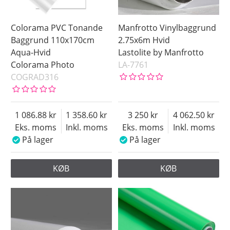
Colorama PVC Tonande
Manfrotto Vinylbaggrund
Baggrund 110x170cm
2.75x6m Hvid
Aqua-Hvid
Lastolite by Manfrotto
Colorama Photo
LA-7761
COGRAD316
1 086.88
1 358.60
3 250
4 062.50
Eks. moms
Inkl. moms
Eks. moms
Inkl. moms
På lager
På lager
KØB
KØB