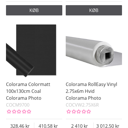
KØB
KØB
Colorama Colormatt
Colorama RollEasy Vinyl
100x130cm Coal
2.75x6m Hvid
Colorama Photo
Colorama Photo
COCM9700
COCVW2.75X6R
328.46
410.58
2 410
3 012.50