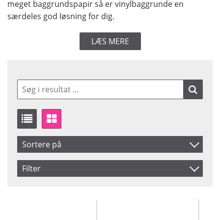
meget baggrundspapir så er vinylbaggrunde en
særdeles god løsning for dig.
LÆS MERE
Sortere på
Produkt Kode
Filter
Inkl. Moms
Size
Color
1.00 x 1.30 m
Black
Navn
1.10 x 1.70 m
Blue