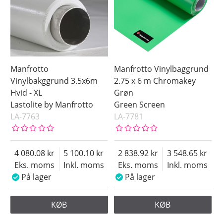
Manfrotto
Manfrotto Vinylbaggrund
Vinylbakggrund 3.5x6m
2.75 x 6 m Chromakey
Hvid - XL
Grøn
Lastolite by Manfrotto
Green Screen
LA-7763
LA-7781
4 080.08
5 100.10
2 838.92
3 548.65
Eks. moms
Inkl. moms
Eks. moms
Inkl. moms
På lager
På lager
KØB
KØB