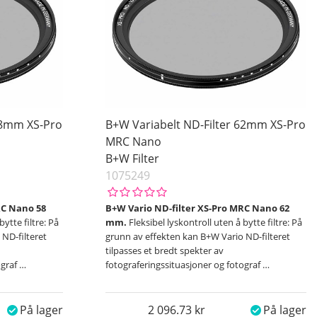
58mm XS-Pro
B+W Variabelt ND-Filter 62mm XS-Pro
MRC Nano
B+W Filter
1075249
RC Nano 58
B+W Vario ND-filter XS-Pro MRC Nano 62
bytte filtre: På
mm.
Fleksibel lyskontroll uten å bytte filtre: På
ND-filteret
grunn av effekten kan B+W Vario ND-filteret
tilpasses et bredt spekter av
ograf
…
fotograferingssituasjoner og fotograf
…
På lager
2 096.73
På lager