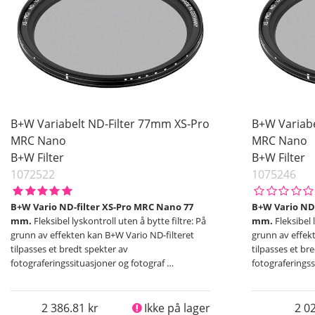
62 mm
67 mm
72 mm
77 mm
82 mm
95 mm
B+W Variabelt ND-Filter 77mm XS-Pro
B+W Variabe
Pris
MRC Nano
MRC Nano
B+W Filter
B+W Filter
1072522
1075246
B+W Vario ND-filter XS-Pro MRC Nano 77
B+W Vario ND-
mm.
Fleksibel lyskontroll uten å bytte filtre: På
mm.
Fleksibel 
grunn av effekten kan B+W Vario ND-filteret
grunn av effek
tilpasses et bredt spekter av
tilpasses et br
fotograferingssituasjoner og fotograf
…
fotograferings
2 386.81
Ikke på lager
2 0