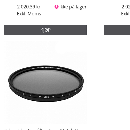
2 020.39
Ikke på lager
2 0
Exkl. Moms
Exk
KJØP