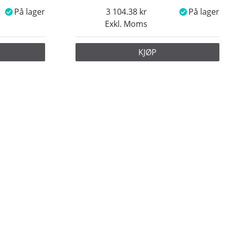
På lager
3 104.38
På lager
Exkl. Moms
KJØP