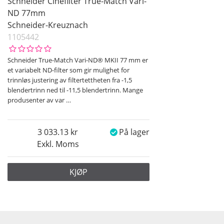
Schneider Cinefilter True-Match Vari-
ND 77mm
Schneider-Kreuznach
1105442
Schneider True-Match Vari-ND® MKII 77 mm er
et variabelt ND-filter som gir mulighet for
trinnløs justering av filtertettheten fra -1,5
blendertrinn ned til -11,5 blendertrinn. Mange
produsenter av var
…
3 033.13
På lager
Exkl. Moms
KJØP