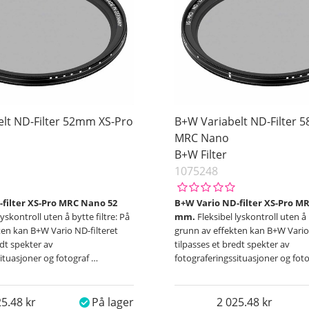
lt ND-Filter 52mm XS-Pro
B+W Variabelt ND-Filter 
MRC Nano
B+W Filter
1075248
filter XS-Pro MRC Nano 52
B+W Vario ND-filter XS-Pro M
lyskontroll uten å bytte filtre: På
mm.
Fleksibel lyskontroll uten å 
ten kan B+W Vario ND-filteret
grunn av effekten kan B+W Vario 
edt spekter av
tilpasses et bredt spekter av
situasjoner og fotograf
…
fotograferingssituasjoner og fot
25.48
På lager
2 025.48