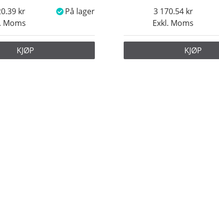
20.39
På lager
3 170.54
l. Moms
Exkl. Moms
KJØP
KJØP