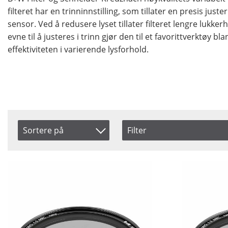
filteret har en trinninnstilling, som tillater en presis ju
sensor. Ved å redusere lyset tillater filteret lengre lukk
evne til å justeres i trinn gjør den til et favorittverktøy b
effektiviteten i varierende lysforhold.
Sortere på
Filter
Size
Saldo
Artikelkod
46 mm
På lag
Benämning
49 mm
Ikke p
52 mm
55 mm
58 mm