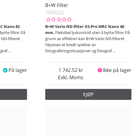
B+W Filter
1082202
RC Nano 82
B+W Vario ND-filter XS-Pro MRC Nano 46
bytte filtre: På
mm.
Fleksibel lyskontroll uten å bytte filtre: På
ND-filteret
grunn av effekten kan B+W Vario ND-filteret
tilpasses et bredt spekter av
ograf
…
fotograferingssituasjoner og fotograf
…
På lager
1 742.52
Ikke på lager
Exkl. Moms
KJØP