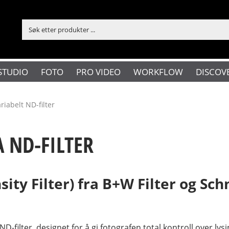
STUDIO
FOTO
PRO VIDEO
WORKFLOW
DISCOV
riabelt ND-filter
 ND-FILTER
ity Filter) fra B+W Filter og Sch
D-filter, designet for å gi fotografen total kontroll over ly