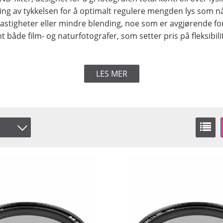
stering av tykkelsen for å optimalt regulere mengden lys som 
erhastigheter eller mindre blending, noe som er avgjørende f
lant både film- og naturfotografer, som setter pris på fleksibil
LES MER
er
å lager