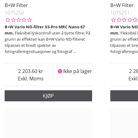
B+W Filter
B+W Filter
1075250
1075251
B+W Vario ND-filter XS-Pro MRC Nano 67
B+W Vario ND-
mm.
Fleksibel lyskontroll uten å bytte filtre: På
mm.
Fleksibel 
grunn av effekten kan B+W Vario ND-filteret
grunn av effek
tilpasses et bredt spekter av
tilpasses et br
fotograferingssituasjoner og fotograf
…
fotograferings
2 203.60
Ikke på lager
2 2
Exkl. Moms
Exk
KJØP