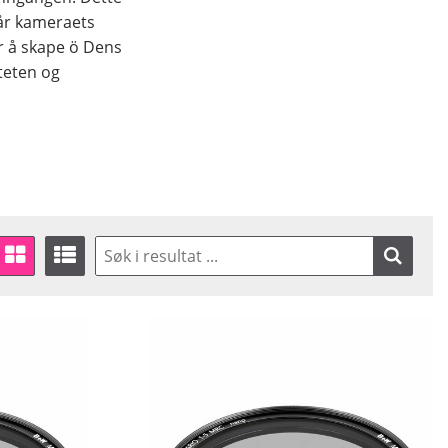
når kameraets
or å skape ö Dens
iteten og