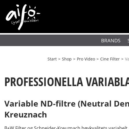
BRANDS
Start
>
Shop
>
Pro Video
>
Cine Filter
>
Va
PROFESSIONELLA VARIABLA
Variable ND-filtre (Neutral Dens
Kreuznach
B+W Filter og Schneider-Kreuznach høykvalitets variabelt N