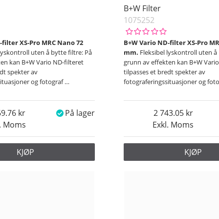
B+W Filter
1075252
filter XS-Pro MRC Nano 72
B+W Vario ND-filter XS-Pro M
lyskontroll uten å bytte filtre: På
mm.
Fleksibel lyskontroll uten å 
ten kan B+W Vario ND-filteret
grunn av effekten kan B+W Vario 
edt spekter av
tilpasses et bredt spekter av
situasjoner og fotograf
…
fotograferingssituasjoner og fot
69.76
På lager
2 743.05
l. Moms
Exkl. Moms
KJØP
KJØP