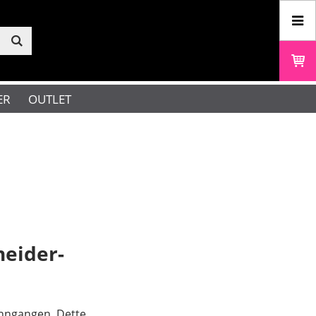
ER
OUTLET
neider-
sinngangen. Dette