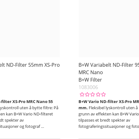
lt ND-Filter 55mm XS-Pro
B+W Variabelt ND-Filter 
MRC Nano
B+W Filter
1083006
filter XS-Pro MRC Nano 55
B+W Vario ND-filter XS-Pro M
lyskontroll uten å bytte filtre: På
mm.
Fleksibel lyskontroll uten å 
ten kan B+W Vario ND-filteret
grunn av effekten kan B+W Vario 
edt spekter av
tilpasses et bredt spekter av
situasjoner og fotograf
…
fotograferingssituasjoner og fot