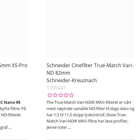
95mm XS-Pro
Schneider Cinefilter True-Match Vari-
ND 82mm
Schneider-Kreuznach
1105441
RC Nano 95
The True-Match Vari-ND® MKII-filteret er vårt
bytte filtre: På
mest nøytrale variable ND-filter til dags dato og
ND-filteret
har 1,5 til 11,5 stopp lyskontroll. Disse True-
Match Vari-ND® MKII-filtre har lave profiler,
ograf
…
jevne roter
…