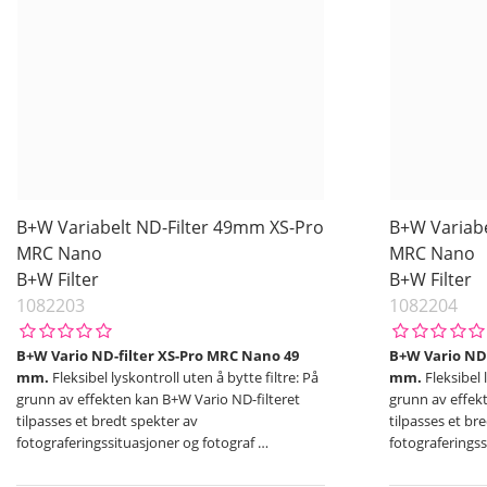
B+W Variabelt ND-Filter 49mm XS-Pro
B+W Variabe
MRC Nano
MRC Nano
B+W Filter
B+W Filter
1082203
1082204
B+W Vario ND-filter XS-Pro MRC Nano 49
B+W Vario ND-
mm.
Fleksibel lyskontroll uten å bytte filtre: På
mm.
Fleksibel 
grunn av effekten kan B+W Vario ND-filteret
grunn av effek
tilpasses et bredt spekter av
tilpasses et br
fotograferingssituasjoner og fotograf
…
fotograferings