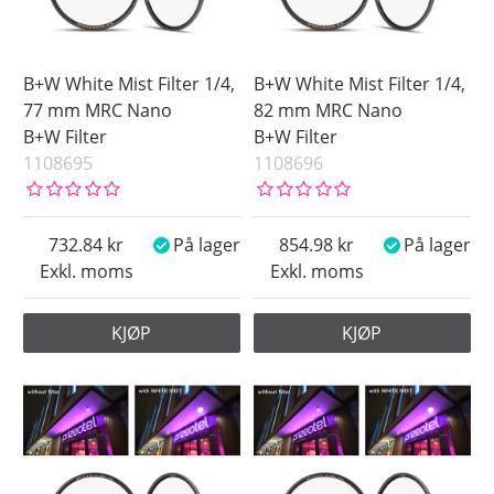
B+W White Mist Filter 1/4,
B+W White Mist Filter 1/4,
77 mm MRC Nano
82 mm MRC Nano
B+W Filter
B+W Filter
1108695
1108696
732.84
På lager
854.98
På lager
Exkl. moms
Exkl. moms
KJØP
KJØP