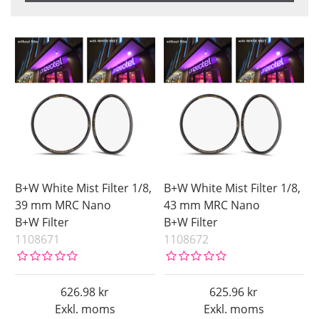
Benämning
Size
Saldo
39 mm
På lager
Storlek
43 mm
Ikke på lager
Coating
46 mm
49 mm
52 mm
55 mm
58 mm
62 mm
B+W White Mist Filter 1/8,
B+W White Mist Filter 1/8,
67 mm
39 mm MRC Nano
43 mm MRC Nano
B+W Filter
B+W Filter
72 mm
1108671
1108672
77 mm
82 mm
86 mm
626.98
625.96
Exkl. moms
Exkl. moms
95 mm