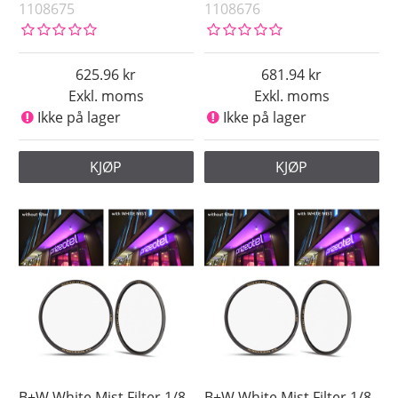
1108675
1108676
625.96
681.94
Exkl. moms
Exkl. moms
Ikke på lager
Ikke på lager
KJØP
KJØP
B+W White Mist Filter 1/8,
B+W White Mist Filter 1/8,