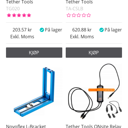
Tether Tools
Tether Tools
TG020
TA-CSLB
203.57
På lager
620.88
På lager
Exkl. Moms
Exkl. Moms
KJØP
KJØP
Novoflex L-Bracket
Tether Tools ONsite Relay