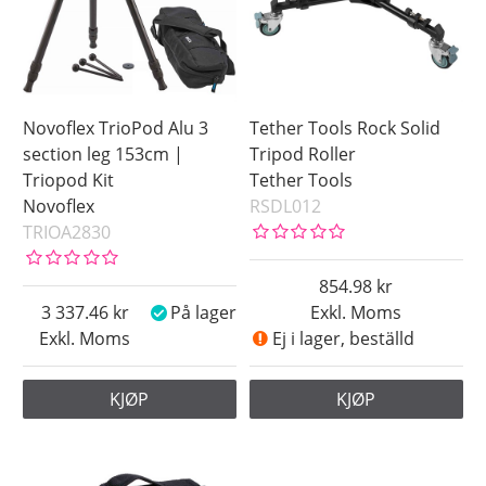
Novoflex TrioPod Alu 3
Tether Tools Rock Solid
section leg 153cm |
Tripod Roller
Triopod Kit
Tether Tools
Novoflex
RSDL012
TRIOA2830
854.98
3 337.46
På lager
Exkl. Moms
Exkl. Moms
Ej i lager, beställd
KJØP
KJØP