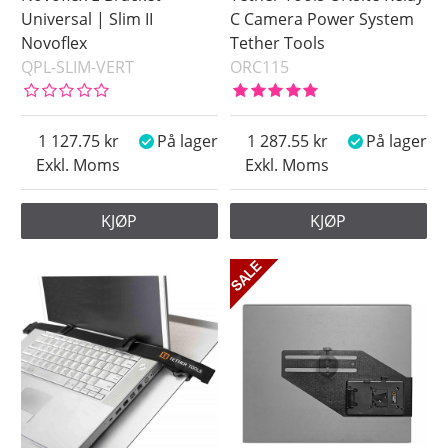
Universal | Slim II
C Camera Power System
Novoflex
Tether Tools
QPL-SLIM-VERT
ORC115
1 127.75
På lager
1 287.55
På lager
Exkl. Moms
Exkl. Moms
KJØP
KJØP