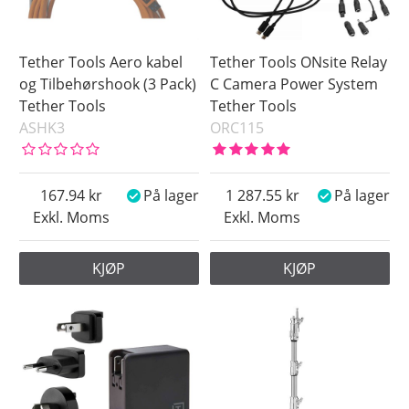
Tether Tools Aero kabel
Tether Tools ONsite Relay
og Tilbehørshook (3 Pack)
C Camera Power System
Tether Tools
Tether Tools
ASHK3
ORC115
167.94
På lager
1 287.55
På lager
Exkl. Moms
Exkl. Moms
KJØP
KJØP