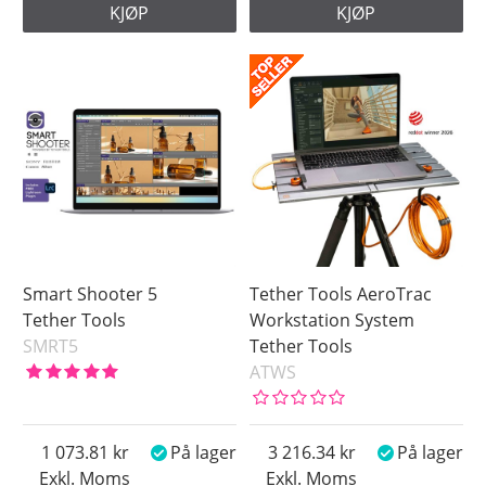
KJØP
KJØP
Smart Shooter 5
Tether Tools AeroTrac
Tether Tools
Workstation System
SMRT5
Tether Tools
ATWS
1 073.81
På lager
3 216.34
På lager
Exkl. Moms
Exkl. Moms