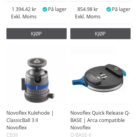
1 394.42
På lager
854.98
På lager
Exkl. Moms
Exkl. Moms
KJØP
KJØP
Novoflex Kulehode |
Novoflex Quick Release Q-
ClassicBall 3 II
BASE | Arca compatible
Novoflex
Novoflex
CB3II
Q-BASE-II