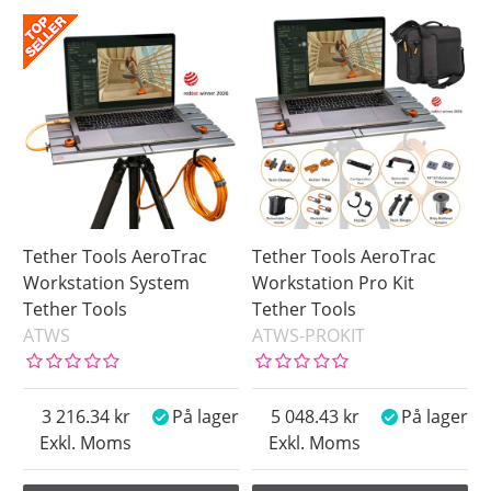
På lager
Snart på lager
Pris
Tether Tools AeroTrac
Tether Tools AeroTrac
Workstation System
Workstation Pro Kit
Tether Tools
Tether Tools
ATWS
ATWS-PROKIT
3 216.34
På lager
5 048.43
På lager
Exkl. Moms
Exkl. Moms