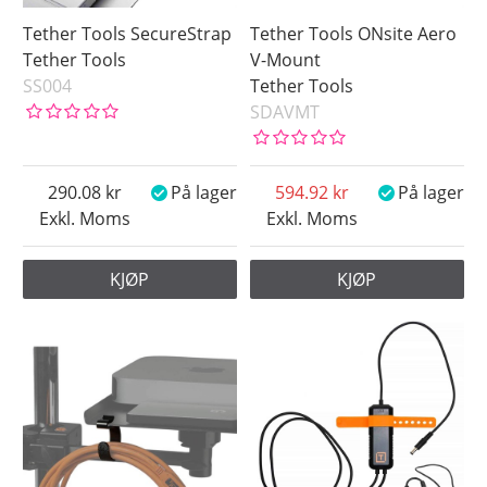
Tether Tools SecureStrap
Tether Tools ONsite Aero
Tether Tools
V-Mount
SS004
Tether Tools
SDAVMT
290.08
På lager
594.92
På lager
Exkl. Moms
Exkl. Moms
KJØP
KJØP