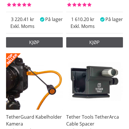
3 220.41
På lager
1 610.20
På lager
Exkl. Moms
Exkl. Moms
KJØP
KJØP
TetherGuard Kabelholder
Tether Tools TetherArca
Kamera
Cable Spacer