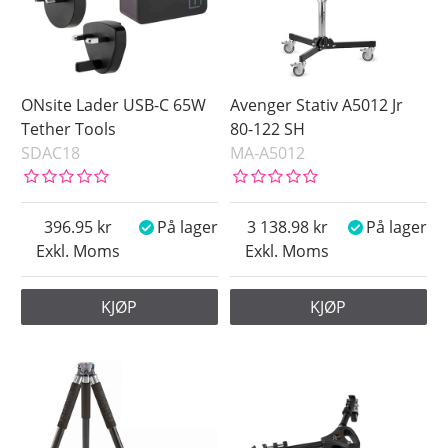
ONsite Lader USB-C 65W
Avenger Stativ A5012 Jr
Tether Tools
80-122 SH
SDAC18
MA-A5012
396.95
På lager
3 138.98
På lager
Exkl. Moms
Exkl. Moms
KJØP
KJØP