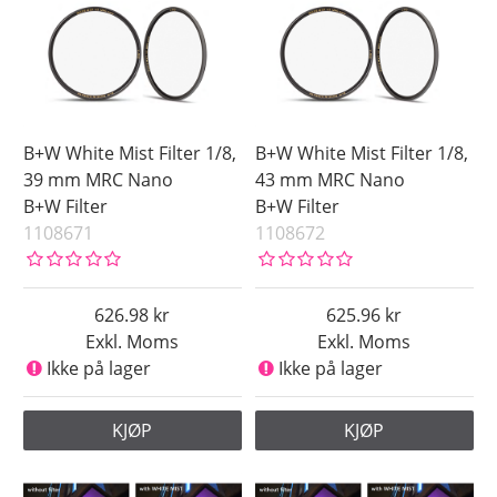
49 mm
52 mm
55 mm
58 mm
62 mm
B+W White Mist Filter 1/8,
B+W White Mist Filter 1/8,
67 mm
39 mm MRC Nano
43 mm MRC Nano
B+W Filter
B+W Filter
72 mm
1108671
1108672
77 mm
82 mm
86 mm
626.98
625.96
Exkl. Moms
Exkl. Moms
95 mm
Ikke på lager
Ikke på lager
Strenght
1
KJØP
KJØP
1/2
1/4