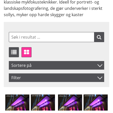
klassiske mykfokusteknikker. Ideell for portrett- og
landskapsfotografering, de gjør underverker i sterkt
sollys, myker opp harde skygger og kaster
Sortere på
Artikelkod
Filter
Benämning
Size
Saldo
39 mm
På lager
43 mm
Ikke på lager
46 mm