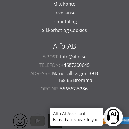
Mitt konto
Leveranse
Innbetaling
Sikkerhet og Cookies
Aifo AB
E-POST:
info@aifo.se
TELEFON:
+4687200645
ADRESSE:
Mariehällsvägen 39 B
168 65 Bromma
ORG.NR:
556567-5286
Aifo AI Assistant
Ask anyt
is ready to speak to you!