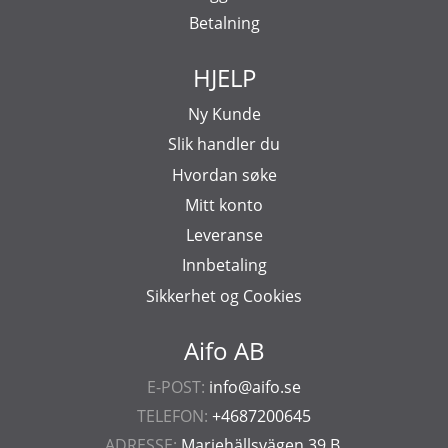
Betalning
HJELP
Ny Kunde
Slik handler du
Hvordan søke
Mitt konto
Leveranse
Innbetaling
Sikkerhet og Cookies
Aifo AB
E-POST:
info@aifo.se
TELEFON:
+4687200645
ADRESSE:
Mariehällsvägen 39 B