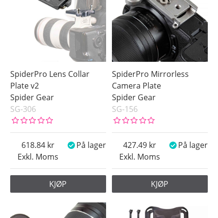
SpiderPro Lens Collar
SpiderPro Mirrorless
Plate v2
Camera Plate
Spider Gear
Spider Gear
SG-306
SG-156
618.84
På lager
427.49
På lager
Exkl. Moms
Exkl. Moms
KJØP
KJØP