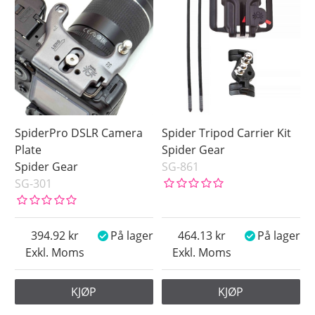
SpiderPro DSLR Camera
Spider Tripod Carrier Kit
Plate
Spider Gear
Spider Gear
SG-861
SG-301
394.92
På lager
464.13
På lager
Exkl. Moms
Exkl. Moms
KJØP
KJØP