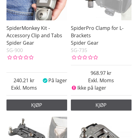
SpiderMonkey Kit -
SpiderPro Clamp for L-
Accessory Clip and Tabs
Brackets
Spider Gear
Spider Gear
SG-900
SG-735
968.97
240.21
På lager
Exkl. Moms
Exkl. Moms
Ikke på lager
KJØP
KJØP