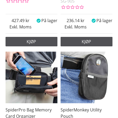
SG-905
427.49
På lager
236.14
På lager
Exkl. Moms
Exkl. Moms
KJØP
KJØP
SpiderPro Bag Memory
SpiderMonkey Utility
Card Organizer
Pouch