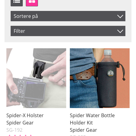
Sortere på
Artikelkod
Filter
Benämning
Saldo
På lager
Ikke på lager
Pris
Spider-X Holster
Spider Water Bottle
Spider Gear
Holder Kit
SG-192
Spider Gear