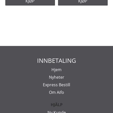
KJØP
KJØP
INNBETALING
Hjem
Nyheter
Express Bestill
Om Aifo
HJÄLP
Ny Kunde