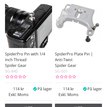
SpiderPro Pin with 1/4
SpiderPro Plate Pin |
inch Thread
Anti-Twist
Spider Gear
Spider Gear
SG-840
SG-501
114
På lager
114
På lager
Exkl. Moms
Exkl. Moms