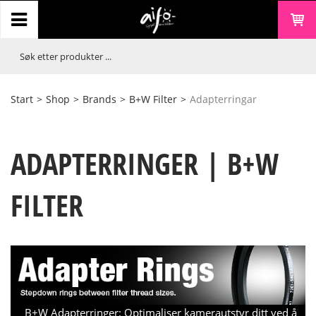
Start
>
Shop
>
Brands
>
B+W Filter
>
Adapterringar
ADAPTERRINGER | B+W
FILTER
B+W Adapterringer: Optimaliser kamerautstyr ditt ved å