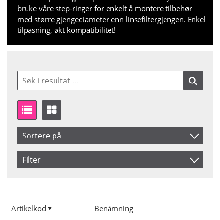
bruke våre step-ringer for enkelt å montere tilbehør
med større gjengediameter enn linsefiltergjengen. Enkel
tilpasning, økt kompatibilitet!
Sortere på
Artikelkod
Filter
Benämning
Saldo
På lager
Ikke på lager
Artikelkod
Benämning
Pris