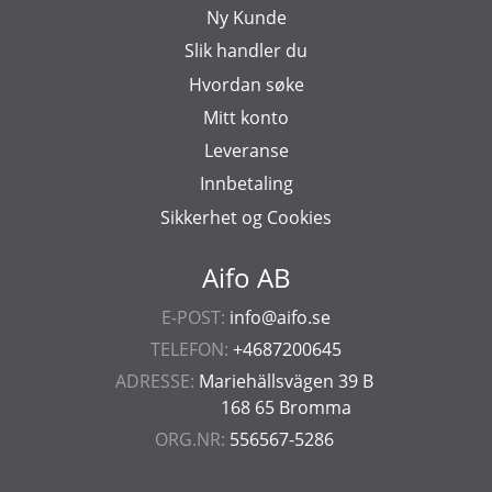
Ny Kunde
Slik handler du
Hvordan søke
Mitt konto
Leveranse
Innbetaling
Sikkerhet og Cookies
Aifo AB
E-POST:
info@aifo.se
TELEFON:
+4687200645
ADRESSE:
Mariehällsvägen 39 B
168 65 Bromma
ORG.NR:
556567-5286