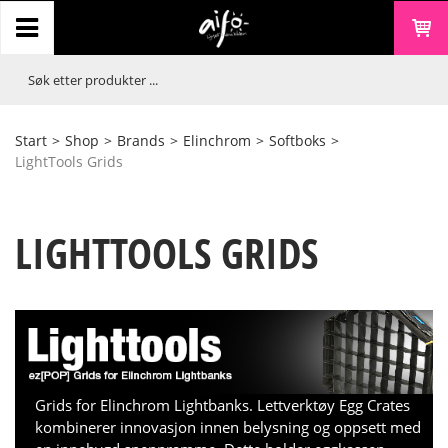
Start
>
Shop
>
Brands
>
Elinchrom
>
Softboks
>
LightTools Grids
LIGHTTOOLS GRIDS
Grids for Elinchrom Lightbanks. Lettverktøy Egg Crates
kombinerer innovasjon innen belysning og oppsett med