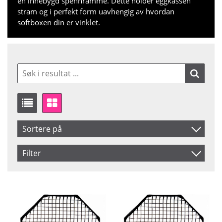
en innebygd spennramme. Dette holder eggkassen
stram og i perfekt form uavhengig av hvordan
softboxen din er vinklet.
Sortere på
Artikelkod
Filter
Benämning
Saldo
På lager
Ikke på lager
Pris