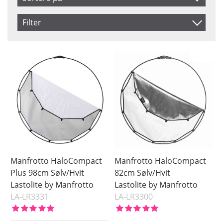
Artikelkod
Filter
Benämning
Saldo
På lager
Ikke på lager
Pris
Manfrotto HaloCompact
Manfrotto HaloCompact
Plus 98cm Sølv/Hvit
82cm Sølv/Hvit
Lastolite by Manfrotto
Lastolite by Manfrotto
LA-LR3331
LA-LR3300