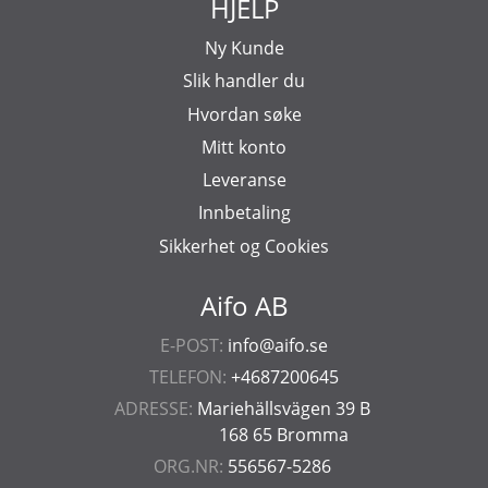
HJELP
Ny Kunde
Slik handler du
Hvordan søke
Mitt konto
Leveranse
Innbetaling
Sikkerhet og Cookies
Aifo AB
E-POST:
info@aifo.se
TELEFON:
+4687200645
ADRESSE:
Mariehällsvägen 39 B
168 65 Bromma
ORG.NR:
556567-5286