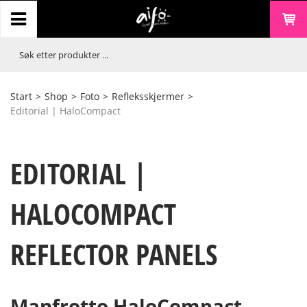
Start
>
Shop
>
Foto
>
Refleksskjermer
>
Editorial | HaloCompact
EDITORIAL |
HALOCOMPACT
REFLECTOR PANELS
Manfrotto HaloCompact