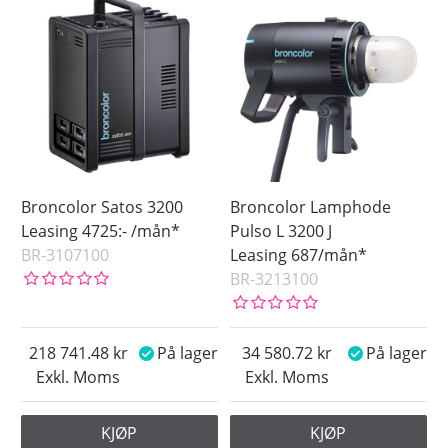
Broncolor Satos 3200
Broncolor Lamphode
Leasing 4725:- /mån*
Pulso L 3200 J
BR-3107100
Leasing 687/mån*
BR-3213100
218 741.48
På lager
34 580.72
På lager
Exkl. Moms
Exkl. Moms
KJØP
KJØP