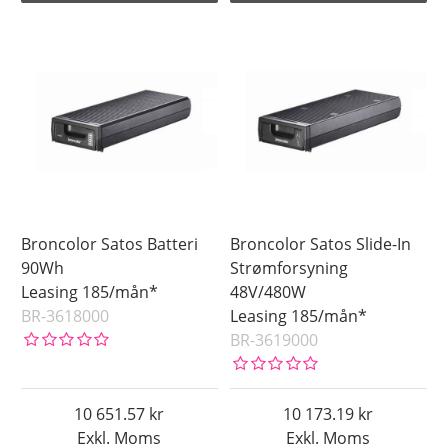
Broncolor Satos Batteri
Broncolor Satos Slide-In
90Wh
Strømforsyning
Leasing 185/mån*
48V/480W
BR-3618000
Leasing 185/mån*
BR-3619000
10 651.57
10 173.19
Exkl. Moms
Exkl. Moms