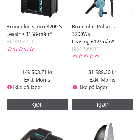
Broncolor Scoro 3200 S
Broncolor Pulso G
Leasing 3168/mån*
3200Ws
BR-3104711
Leasing 612/mån*
BR-3209911
149 503.71
31 588.30
Exkl. Moms
Exkl. Moms
Ikke på lager
Ikke på lager
KJØP
KJØP