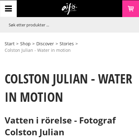
Start
>
Shop
>
Discover
>
Stories
>
Colston Julian - Water in motion
COLSTON JULIAN - WATER
IN MOTION
Vatten i rörelse - Fotograf
Colston Julian