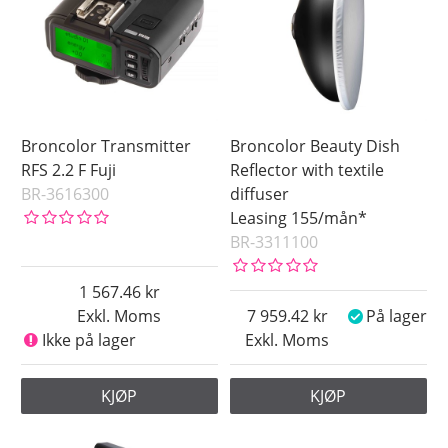
Broncolor Transmitter
Broncolor Beauty Dish
RFS 2.2 F Fuji
Reflector with textile
BR-3616300
diffuser
Leasing 155/mån*
BR-3311100
1 567.46
Exkl. Moms
7 959.42
På lager
Ikke på lager
Exkl. Moms
KJØP
KJØP