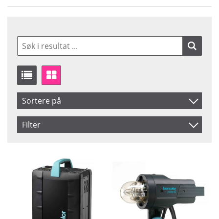
Sortere på
Artikelkod
Filter
Benämning
Saldo
På lager
Ikke på lager
Pris