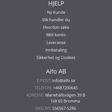
HJELP
Ny Kunde
Slik handler du
Hvordan søke
Mitt konto
Leveranse
Innbetaling
Sikkerhet og Cookies
Aifo AB
E-POST:
info@aifo.se
TELEFON:
+4687200645
ADRESSE:
Mariehällsvägen 39 B
168 65 Bromma
ORG.NR:
556567-5286