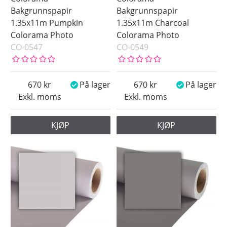
Bakgrunnspapir
Bakgrunnspapir
1.35x11m Pumpkin
1.35x11m Charcoal
Colorama Photo
Colorama Photo
CO-0547
CO-0549
670
På lager
670
På lager
Exkl. moms
Exkl. moms
KJØP
KJØP