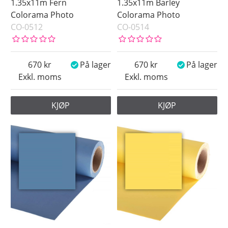
1.35x11m Fern
1.35x11m Barley
Colorama Photo
Colorama Photo
CO-0512
CO-0514
670
På lager
670
På lager
Exkl. moms
Exkl. moms
KJØP
KJØP