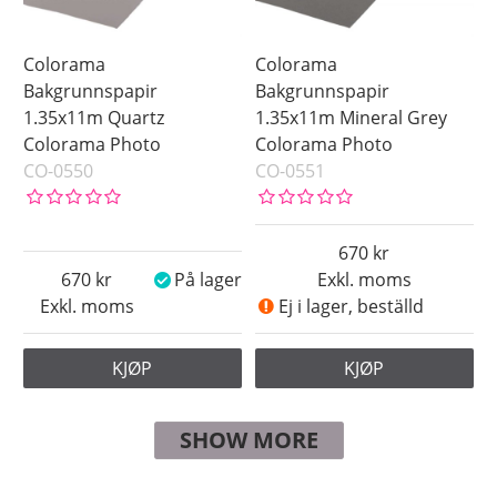
Colorama
Colorama
Bakgrunnspapir
Bakgrunnspapir
1.35x11m Quartz
1.35x11m Mineral Grey
Colorama Photo
Colorama Photo
CO-0550
CO-0551
670
670
På lager
Exkl. moms
Exkl. moms
Ej i lager, beställd
KJØP
KJØP
SHOW MORE