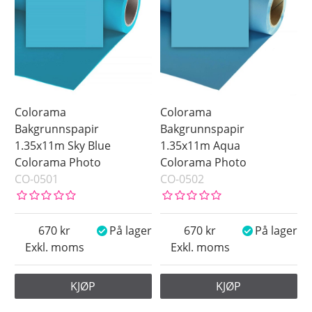
Blue Screen
Brown
Green
Green Screen
Grey
Lilac
Colorama
Colorama
Orange
Bakgrunnspapir
Bakgrunnspapir
1.35x11m Sky Blue
1.35x11m Aqua
Pink
Colorama Photo
Colorama Photo
Red
CO-0501
CO-0502
White
Yellow
670
På lager
670
På lager
Pris
Exkl. moms
Exkl. moms
KJØP
KJØP