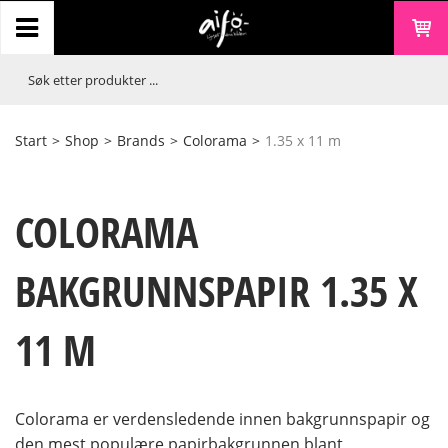
Start
>
Shop
>
Brands
>
Colorama
>
1.35 x 11 m
COLORAMA
BAKGRUNNSPAPIR 1.35 X
11 M
Colorama er verdensledende innen bakgrunnspapir og
den mest populære papirbakgrunnen blant