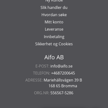
Ny Kunde
Slik handler du
Hvordan søke
Mitt konto
Leveranse
Innbetaling
Sikkerhet og Cookies
Aifo AB
E-POST:
info@aifo.se
TELEFON:
+4687200645
ADRESSE:
Mariehällsvägen 39 B
168 65 Bromma
ORG.NR:
556567-5286