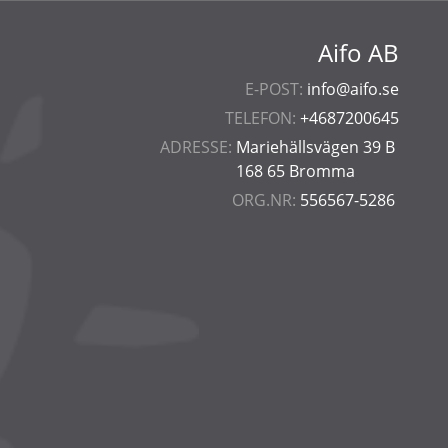
Aifo AB
E-POST:
info@aifo.se
TELEFON:
+4687200645
ADRESSE:
Mariehällsvägen 39 B
168 65 Bromma
ORG.NR:
556567-5286