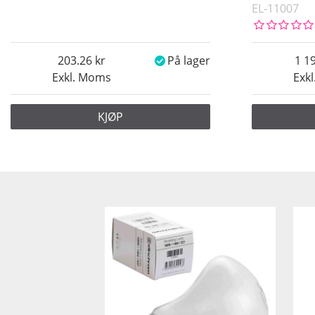
EL-11007
203.26
På lager
1 1
Exkl. Moms
Exk
KJØP