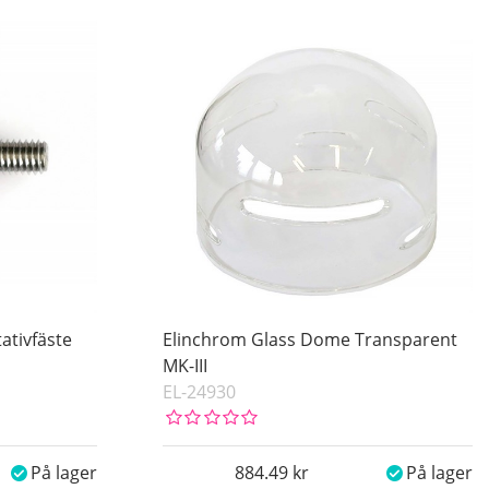
ativfäste
Elinchrom Glass Dome Transparent
MK-III
EL-24930
På lager
884.49
På lager