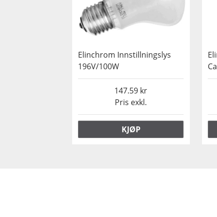
Elinchrom Innstillningslys
El
196V/100W
C
147.59
Pris exkl.
KJØP