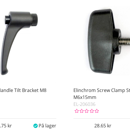
andle Tilt Bracket M8
Elinchrom Screw Clamp St
M6x15mm
EL-206036
.75
På lager
28.65