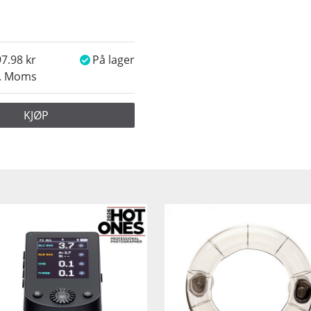
97.98
På lager
l. Moms
KJØP