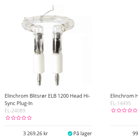
På lager
Benämning
Pris
Elinchrom Blitsrør ELB 1200 Head Hi-
Elinchrom H
Sync Plug-In
EL-14495
EL-24089
3 269.26
På lager
99