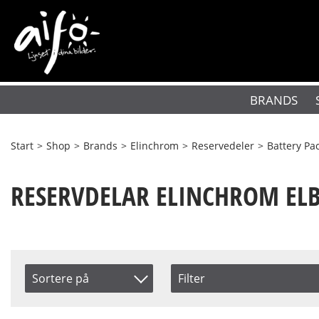
BRANDS
Start
>
Shop
>
Brands
>
Elinchrom
>
Reservedeler
>
Battery Pa
RESERVDELAR ELINCHROM ELB
Sortere på
Filter
Saldo
Artikelkod