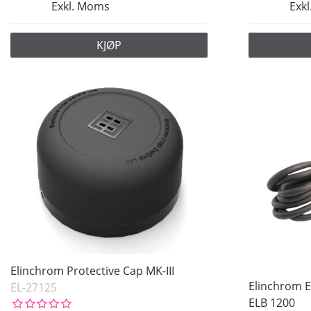
Exkl. Moms
Exk
KJØP
Elinchrom Protective Cap MK-III
Elinchrom E
EL-27125
ELB 1200