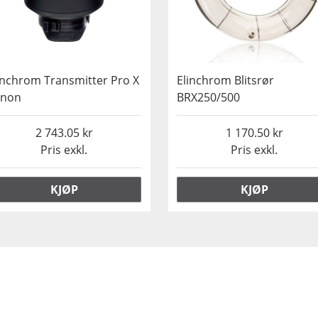
inchrom Transmitter Pro X
Elinchrom Blitsrør
anon
BRX250/500
2 743.05
1 170.50
Pris exkl.
Pris exkl.
KJØP
KJØP