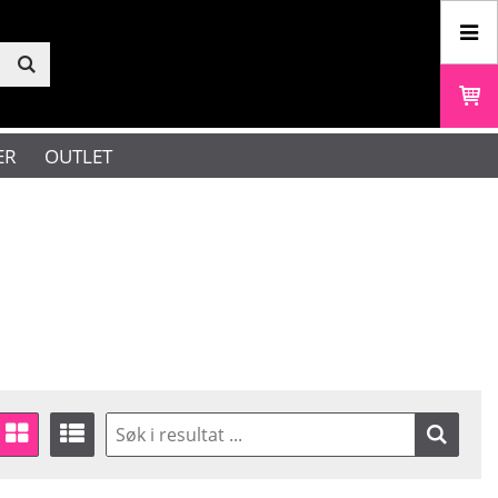
ER
OUTLET