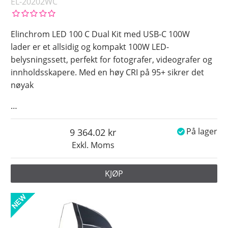
EL-20202WC
Elinchrom LED 100 C Dual Kit med USB-C 100W
lader er et allsidig og kompakt 100W LED-
belysningssett, perfekt for fotografer, videografer og
innholdsskapere. Med en høy CRI på 95+ sikrer det
nøyak
…
9 364.02
På lager
Exkl. Moms
KJØP