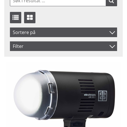
Sortere på
Artikelkod
Filter
Benämning
Saldo
På lager
Ikke på lager
Pris