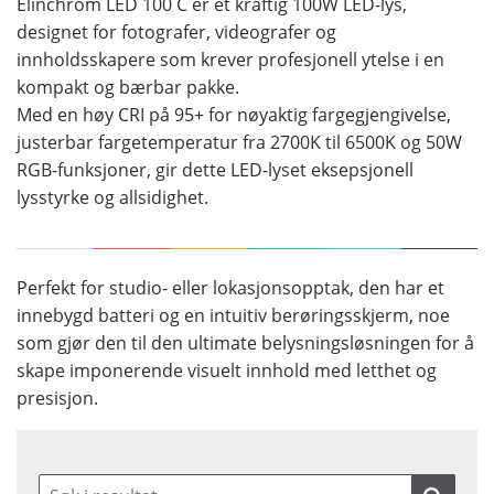
Elinchrom LED 100 C er et kraftig 100W LED-lys,
designet for fotografer, videografer og
innholdsskapere som krever profesjonell ytelse i en
kompakt og bærbar pakke.
Med en høy CRI på 95+ for nøyaktig fargegjengivelse,
justerbar fargetemperatur fra 2700K til 6500K og 50W
RGB-funksjoner, gir dette LED-lyset eksepsjonell
lysstyrke og allsidighet.
Perfekt for studio- eller lokasjonsopptak, den har et
innebygd batteri og en intuitiv berøringsskjerm, noe
som gjør den til den ultimate belysningsløsningen for å
skape imponerende visuelt innhold med letthet og
presisjon.