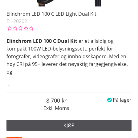
Elinchrom LED 100 C LED Light Dual Kit
EL-20202
Elinchrom LED 100 C Dual Kit
er et allsidig og
kompakt 100W LED-belysningssett, perfekt for
fotografer, videografer og innholdsskapere. Med en
høy CRI på 95+ leverer det nøyaktig fargegjengivelse,
og
…
8 700
På lager
Exkl. Moms
KJØP