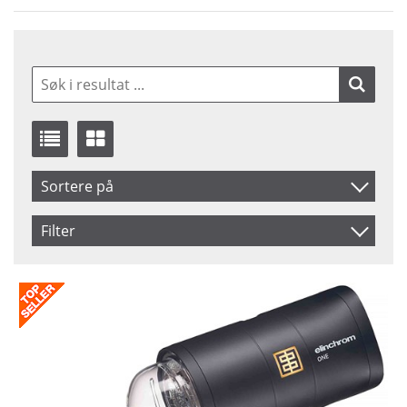
Sortere på
Benämning
Filter
Saldo
På lager
Pris