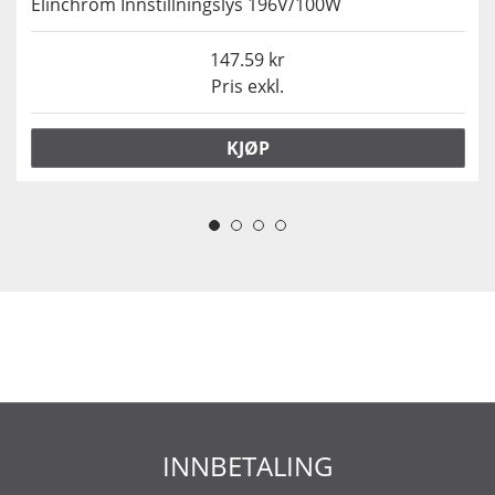
Elinchrom Innstillningslys 196V/100W
147.59
Pris exkl.
KJØP
INNBETALING