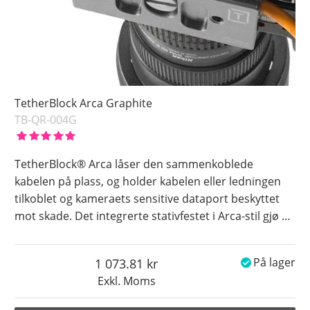
TetherBlock Arca Graphite
TB-QR-004G
TetherBlock® Arca låser den sammenkoblede
kabelen på plass, og holder kabelen eller ledningen
tilkoblet og kameraets sensitive dataport beskyttet
mot skade. Det integrerte stativfestet i Arca-stil gjø
…
1 073.81
På lager
Exkl. Moms