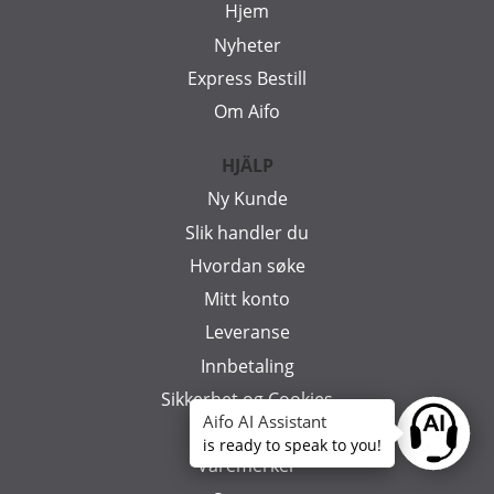
Hjem
Nyheter
Express Bestill
Om Aifo
HJÄLP
Ny Kunde
Slik handler du
Hvordan søke
Mitt konto
Leveranse
Innbetaling
Sikkerhet og Cookies
Aifo AI Assistant
Beställ info
Ask anyt
is ready to speak to you!
Varemerker