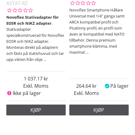
ASTAT-RZ
Novoflex Smartphone Hållare
Universal med 1/4" gänga samt
Novoflex Stativadapter för
ARCA kompatibel profil och
EOSR och NIKZ adapter
.
Picatinny profil, en profil som
Stativadapter
även är kompatibel med NATO
specialkonstruerad för Novoflex
tillbehör. Denna premium
EOSR och NIKZ adapter.
smartphone klämma, med
Monteras direkt på adaptern
maximal
…
och fästs på stativhuvud och tar
upp vikten från obje
…
1 037.17
Exkl. Moms
264.64
På lager
Ikke på lager
Exkl. Moms
KJØP
KJØP