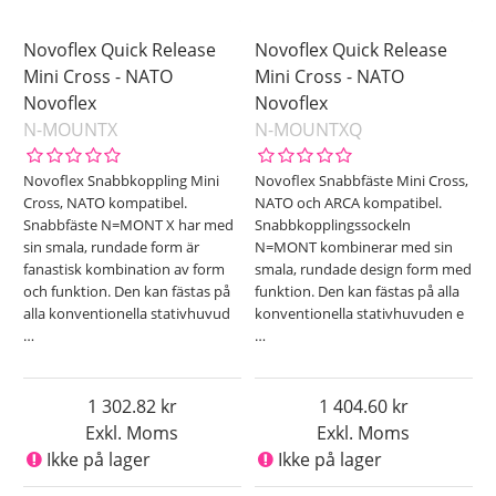
Novoflex Quick Release
Novoflex Quick Release
Mini Cross - NATO
Mini Cross - NATO
Novoflex
Novoflex
N-MOUNTX
N-MOUNTXQ
Novoflex Snabbkoppling Mini
Novoflex Snabbfäste Mini Cross,
Cross, NATO kompatibel.
NATO och ARCA kompatibel.
Snabbfäste N=MONT X har med
Snabbkopplingssockeln
sin smala, rundade form är
N=MONT kombinerar med sin
fanastisk kombination av form
smala, rundade design form med
och funktion. Den kan fästas på
funktion. Den kan fästas på alla
alla konventionella stativhuvud
konventionella stativhuvuden e
…
…
1 302.82
1 404.60
Exkl. Moms
Exkl. Moms
Ikke på lager
Ikke på lager