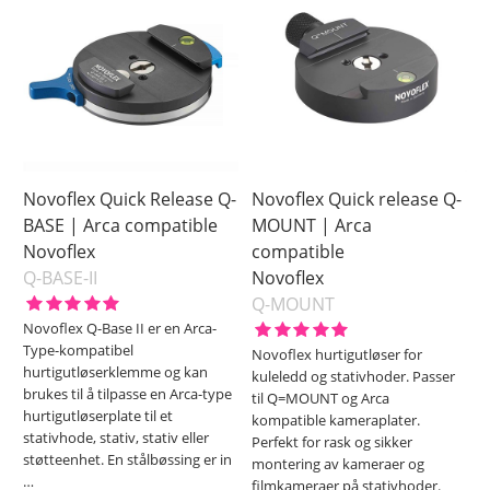
Novoflex Quick Release Q-
Novoflex Quick release Q-
BASE | Arca compatible
MOUNT | Arca
Novoflex
compatible
Q-BASE-II
Novoflex
Q-MOUNT
Novoflex Q-Base II er en Arca-
Type-kompatibel
Novoflex hurtigutløser for
hurtigutløserklemme og kan
kuleledd og stativhoder. Passer
brukes til å tilpasse en Arca-type
til Q=MOUNT og Arca
hurtigutløserplate til et
kompatible kameraplater.
stativhode, stativ, stativ eller
Perfekt for rask og sikker
støtteenhet. En stålbøssing er in
montering av kameraer og
…
filmkameraer på stativhoder.