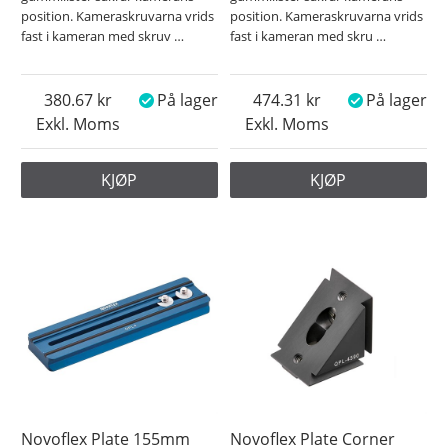
position. Kameraskruvarna vrids
position. Kameraskruvarna vrids
fast i kameran med skruv
…
fast i kameran med skru
…
380.67
På lager
474.31
På lager
Exkl. Moms
Exkl. Moms
KJØP
KJØP
Novoflex Plate 155mm
Novoflex Plate Corner