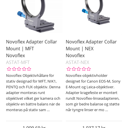
Novoflex Adapter Collar
Novoflex Adapter Collar
Mount | MFT
Mount | NEX
Novoflex
Novoflex
ASTAT-MFT
ASTAT-NEX
Novoflex Objektivhållare för
Novoflex-objektivholder
stativ designad för MFT, NIK1,
designet for Canon EOS-M, Sony
PENTQ och FUX objektiv. Denna
E-Mount og Leica-objektiver.
adapter monteras runt
Adapter kragefeste er montert
objektivet vilket ger kamera och
rundt Novoflex-linseadapteren,
objektiv en bättre balans när de
som gir bedre balanse og støtte
monteras på stativ sam
…
når tyngre linser er mo
…