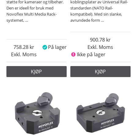
støtte for kameraer og tilbehør.
koblingsplater av Universal Rail-
Den er ideell for bruk med
standarden (NATO Rail-
Novoflex Multi Media Rack-
kompatibel). Med sin slanke,
systemet,
…
avrundede form
…
900.78
758.28
På lager
Exkl. Moms
Exkl. Moms
Ikke på lager
KJØP
KJØP