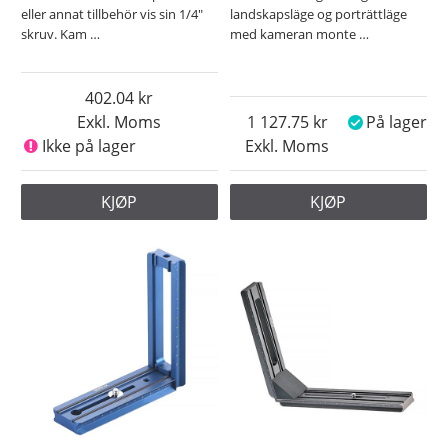
eller annat tillbehör vis sin 1/4"
landskapsläge og porträttläge
skruv. Kam
…
med kameran monte
…
402.04
Exkl. Moms
1 127.75
På lager
Ikke på lager
Exkl. Moms
KJØP
KJØP