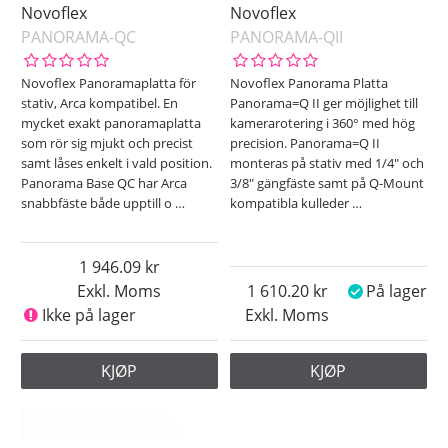
Novoflex
Novoflex
PANORAMA-QC
PANORAMA-QII
Novoflex Panoramaplatta för
Novoflex Panorama Platta
stativ, Arca kompatibel. En
Panorama=Q II ger möjlighet till
mycket exakt panoramaplatta
kamerarotering i 360° med hög
som rör sig mjukt och precist
precision. Panorama=Q II
samt låses enkelt i vald position.
monteras på stativ med 1/4" och
Panorama Base QC har Arca
3/8" gängfäste samt på Q-Mount
snabbfäste både upptill o
…
kompatibla kulleder
…
1 946.09
Exkl. Moms
1 610.20
På lager
Ikke på lager
Exkl. Moms
KJØP
KJØP