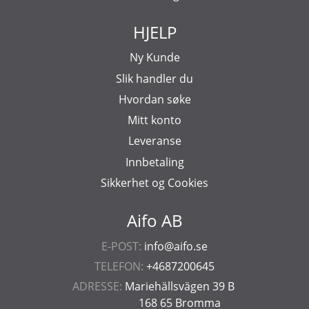
HJELP
Ny Kunde
Slik handler du
Hvordan søke
Mitt konto
Leveranse
Innbetaling
Sikkerhet og Cookies
Aifo AB
E-POST:
info@aifo.se
TELEFON:
+4687200645
ADRESSE:
Mariehällsvägen 39 B
168 65 Bromma