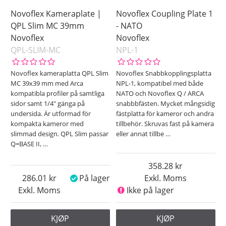
Novoflex Kameraplate |
Novoflex Coupling Plate 1
QPL Slim MC 39mm
- NATO
Novoflex
Novoflex
QPL-SLIM-MC
NPL-1
Novoflex kameraplatta QPL Slim
Novoflex Snabbkopplingsplatta
MC 39x39 mm med Arca
NPL-1, kompatibel med både
kompatibla profiler på samtliga
NATO och Novoflex Q / ARCA
sidor samt 1/4" gänga på
snabbbfästen. Mycket mångsidig
undersida. Är utformad för
fästplatta för kameror och andra
kompakta kameror med
tillbehör. Skruvas fast på kamera
slimmad design. QPL Slim passar
eller annat tillbe
…
Q=BASE II,
…
358.28
286.01
På lager
Exkl. Moms
Exkl. Moms
Ikke på lager
KJØP
KJØP