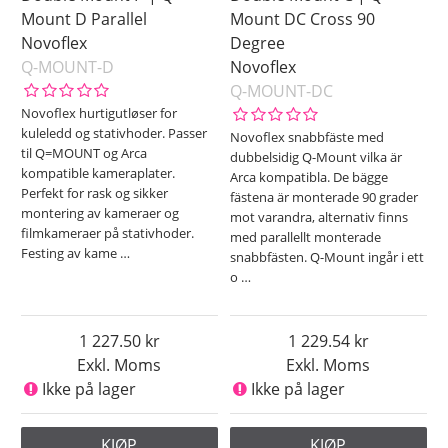
Mount D Parallel
Mount DC Cross 90
Novoflex
Degree
Q-MOUNT-D
Novoflex
Q-MOUNT-DC
Novoflex hurtigutløser for
kuleledd og stativhoder. Passer
Novoflex snabbfäste med
til Q=MOUNT og Arca
dubbelsidig Q-Mount vilka är
kompatible kameraplater.
Arca kompatibla. De bägge
Perfekt for rask og sikker
fästena är monterade 90 grader
montering av kameraer og
mot varandra, alternativ finns
filmkameraer på stativhoder.
med parallellt monterade
Festing av kame
…
snabbfästen. Q-Mount ingår i ett
o
…
1 227.50
1 229.54
Exkl. Moms
Exkl. Moms
Ikke på lager
Ikke på lager
KJØP
KJØP