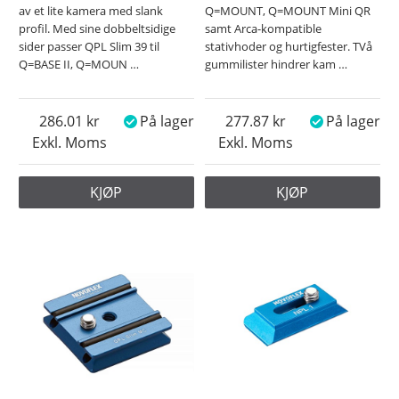
av et lite kamera med slank
Q=MOUNT, Q=MOUNT Mini QR
profil. Med sine dobbeltsidige
samt Arca-kompatible
sider passer QPL Slim 39 til
stativhoder og hurtigfester. TVå
Q=BASE II, Q=MOUN
…
gummilister hindrer kam
…
286.01
På lager
277.87
På lager
Exkl. Moms
Exkl. Moms
KJØP
KJØP