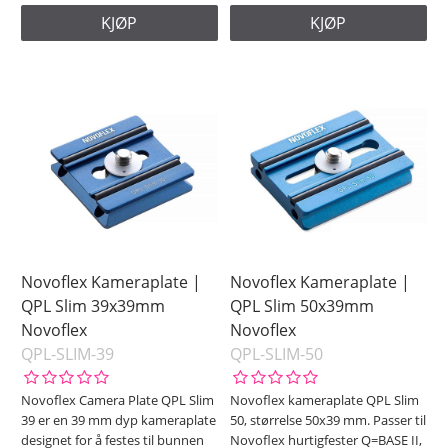
KJØP
KJØP
Novoflex Kameraplate |
Novoflex Kameraplate |
QPL Slim 39x39mm
QPL Slim 50x39mm
Novoflex
Novoflex
QPL-SLIM-39
QPL-SLIM-50
Novoflex Camera Plate QPL Slim
Novoflex kameraplate QPL Slim
39 er en 39 mm dyp kameraplate
50, størrelse 50x39 mm. Passer til
designet for å festes til bunnen
Novoflex hurtigfester Q=BASE II,