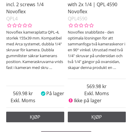
incl. 2 screws 1/4
with 2x 1/4 | QPL 4590
Novoflex
Novoflex
QPL4
QPL4590
Novoflex kameraplatta QPL-4,
Novoflex snabbfäste - den
storlek 155x39 mm. Kompatibel
optimala lösningen för att
med Arca systemet, dubbla 1/4"
sammanfoga två kameraskenor i
skruvar för kamera. Dubbla
en 90° vinkel. Utrustad med två
gummilister säkrar kamerans
1/4" skruvar på undersidan och
position. Kameraskruvarna vrids
två 1/4" gängor på ovansidan,
fast i kameran med skru
…
skapar denna produkt en
…
569.98
569.98
På lager
Exkl. Moms
Exkl. Moms
Ikke på lager
KJØP
KJØP