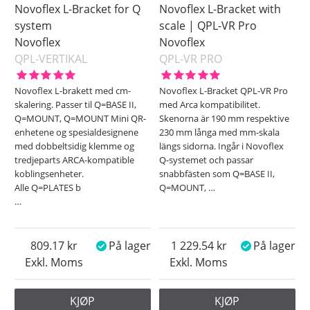
Novoflex L-Bracket for Q
Novoflex L-Bracket with
system
scale | QPL-VR Pro
Novoflex
Novoflex
QPL-VERTIKAL
QPL-VR PRO
Novoflex L-brakett med cm-
Novoflex L-Bracket QPL-VR Pro
skalering. Passer til Q=BASE II,
med Arca kompatibilitet.
Q=MOUNT, Q=MOUNT Mini QR-
Skenorna är 190 mm respektive
enhetene og spesialdesignene
230 mm långa med mm-skala
med dobbeltsidig klemme og
längs sidorna. Ingår i Novoflex
tredjeparts ARCA-kompatible
Q-systemet och passar
koblingsenheter.
snabbfästen som Q=BASE II,
Alle Q=PLATES b
Q=MOUNT,
…
…
809.17
På lager
1 229.54
På lager
Exkl. Moms
Exkl. Moms
KJØP
KJØP