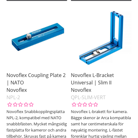
Novoflex Coupling Plate 2
Novoflex L-Bracket
| NATO
Universal | Slim II
Novoflex
Novoflex
NPL-2
QPL-SLIM-VERT
Novoflex Snabbkopplingsplatta
Novoflex L-brakett for kamera.
NPL-2, kompatibel med NATO
Bägge skenor är Arca kompatibla
snabbbfästen. Mycket mångsidig
samt har centimeterskala för
fästplatta för kameror och andra
nøyaktig montering. L-fästet
tillbehör. Skruvas fast på kamera
förenklar hurtig växling mellan