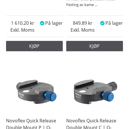
Festing av kame
…
1 610.20
På lager
849.89
På lager
Exkl. Moms
Exkl. Moms
KJØP
KJØP
Novoflex Quick Release
Novoflex Quick Release
Double Mount P | Q-
Double Mount C | Q-