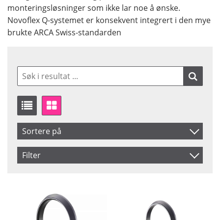
monteringsløsninger som ikke lar noe å ønske.
Novoflex Q-systemet er konsekvent integrert i den mye
brukte ARCA Swiss-standarden
Sortere på
Artikelkod
Filter
Benämning
Saldo
På lager
Ikke på lager
Pris