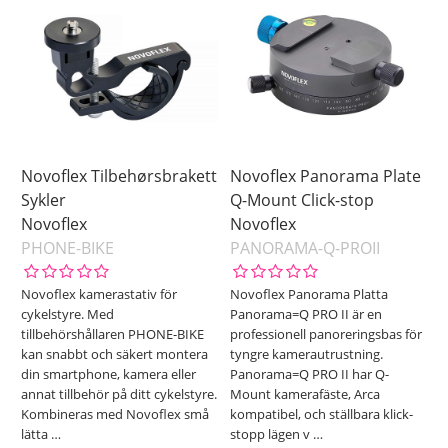
Novoflex Tilbehørsbrakett
Novoflex Panorama Plate
Sykler
Q-Mount Click-stop
Novoflex
Novoflex
PHONE-BIKE
PANORAMA-Q-PROII
Novoflex kamerastativ för
Novoflex Panorama Platta
cykelstyre. Med
Panorama=Q PRO II är en
tillbehörshållaren PHONE-BIKE
professionell panoreringsbas för
kan snabbt och säkert montera
tyngre kamerautrustning.
din smartphone, kamera eller
Panorama=Q PRO II har Q-
annat tillbehör på ditt cykelstyre.
Mount kamerafäste, Arca
Kombineras med Novoflex små
kompatibel, och ställbara klick-
lätta
…
stopp lägen v
…