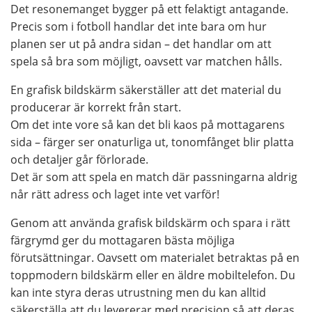
Det resonemanget bygger på ett felaktigt antagande.
Precis som i fotboll handlar det inte bara om hur
planen ser ut på andra sidan – det handlar om att
spela så bra som möjligt, oavsett var matchen hålls.
En grafisk bildskärm säkerställer att det material du
producerar är korrekt från start.
Om det inte vore så kan det bli kaos på mottagarens
sida – färger ser onaturliga ut, tonomfånget blir platta
och detaljer går förlorade.
Det är som att spela en match där passningarna aldrig
når rätt adress och laget inte vet varför!
Genom att använda grafisk bildskärm och spara i rätt
färgrymd ger du mottagaren bästa möjliga
förutsättningar. Oavsett om materialet betraktas på en
toppmodern bildskärm eller en äldre mobiltelefon. Du
kan inte styra deras utrustning men du kan alltid
säkerställa att du levererar med precision så att deras