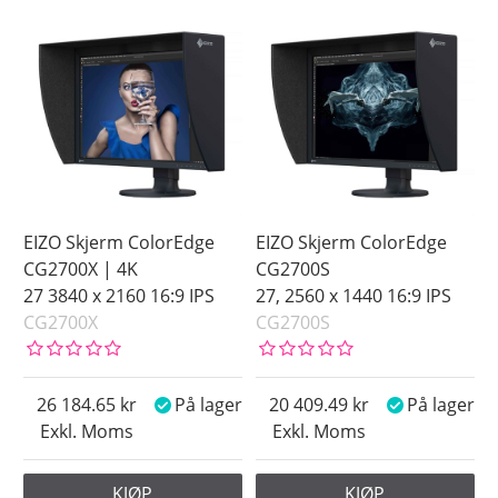
På lager
Ikke på lager
Pris
EIZO Skjerm ColorEdge
EIZO Skjerm ColorEdge
CG2700X | 4K
CG2700S
27 3840 x 2160 16:9 IPS
27, 2560 x 1440 16:9 IPS
CG2700X
CG2700S
26 184.65
På lager
20 409.49
På lager
Exkl. Moms
Exkl. Moms
KJØP
KJØP