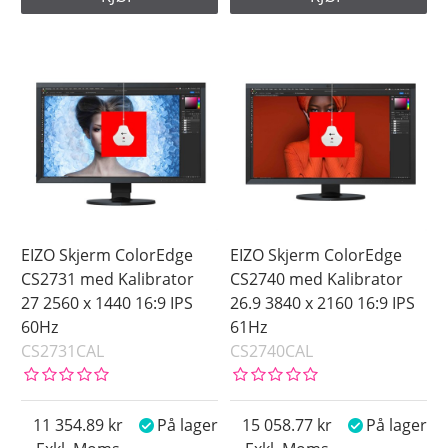
EIZO Skjerm ColorEdge
EIZO Skjerm ColorEdge
CS2731 med Kalibrator
CS2740 med Kalibrator
27 2560 x 1440 16:9 IPS
26.9 3840 x 2160 16:9 IPS
60Hz
61Hz
CS2731CAL
CS2740CAL
11 354.89
På lager
15 058.77
På lager