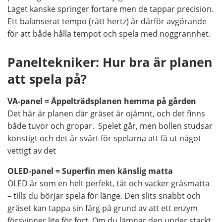
Laget kanske springer fortare men de tappar precision.
Ett balanserat tempo (rätt hertz) är därför avgörande
för att både hålla tempot och spela med noggrannhet.
Paneltekniker: Hur bra är planen
att spela på?
VA-panel = Äppelträdsplanen hemma på gården
Det här är planen där gräset är ojämnt, och det finns
både tuvor och gropar. Spelet går, men bollen studsar
konstigt och det är svårt för spelarna att få ut något
vettigt av det
OLED-panel = Superfin men känslig matta
OLED är som en helt perfekt, tät och vacker gräsmatta
– tills du börjar spela för länge. Den slits snabbt och
gräset kan tappa sin färg på grund av att ett enzym
försvinner lite för fort. Om du lämnar den under starkt