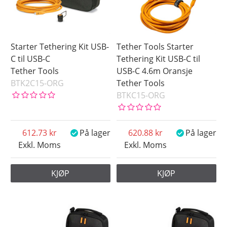
3.0 Micro-B
Saldo
På lager
Starter Tethering Kit USB-
Tether Tools Starter
Snart på lager
C til USB-C
Tethering Kit USB-C til
Tether Tools
USB-C 4.6m Oransje
Ikke på lager
BTK2C15-ORG
Tether Tools
Pris
BTKC15-ORG
612.73
På lager
620.88
På lager
Exkl. Moms
Exkl. Moms
KJØP
KJØP