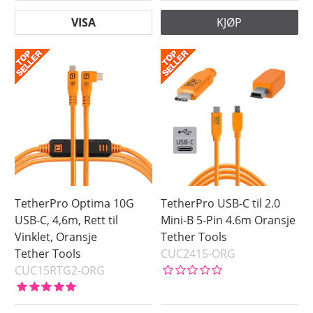
VISA
KJØP
TetherPro Optima 10G
TetherPro USB-C til 2.0
USB-C, 4,6m, Rett til
Mini-B 5-Pin 4.6m Oransje
Vinklet, Oransje
Tether Tools
Tether Tools
CUC2415-ORG
CUC15RTG2-ORG