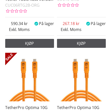
CUC06RTG2B-ORG
590.34
På lager
267.18
På lager
Exkl. Moms
Exkl. Moms
KJØP
KJØP
TetherPro Optima 10G
TetherPro Optima 10G