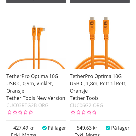
TetherPro Optima 10G
TetherPro Optima 10G
USB-C, 0,9m, Vinklet,
USB-C, 1,8m, Rett til Rett,
Oransje
Oransje
Tether Tools New Version
Tether Tools
CUC03RTG2B-ORG
CUC06G2-ORG
427.49
På lager
549.63
På lager
Exkl. Moms
Exkl. Moms