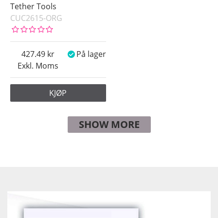
Tether Tools
CUC2615-ORG
427.49
På lager
Exkl. Moms
KJØP
SHOW MORE