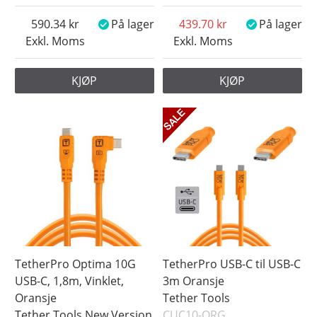
590.34
På lager
439.70
På lager
Exkl. Moms
Exkl. Moms
KJØP
KJØP
TetherPro Optima 10G
TetherPro USB-C til USB-C
USB-C, 1,8m, Vinklet,
3m Oransje
Oransje
Tether Tools
Tether Tools New Version
CUC10-ORG