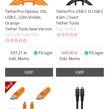
TetherPro Optima 10G
TetherPro USB-C til USB-C
USB-C, 3,0m,Vinklet,
4.6m | Svart
Oransje
Tether Tools
Tether Tools New Version
CUC15-BLK
CUC10RTG2B-ORG
697.21
På lager
448.86
På lager
Exkl. Moms
Exkl. Moms
KJØP
KJØP