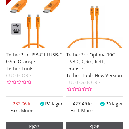
TetherPro USB-C til USB-C
TetherPro Optima 10G
0.9m Oransje
USB-C, 0,9m, Rett,
Tether Tools
Oransje
CUC03-ORG
Tether Tools New Version
CUC03G2B-ORG
232.06
På lager
427.49
På lager
Exkl. Moms
Exkl. Moms
KJØP
KJØP