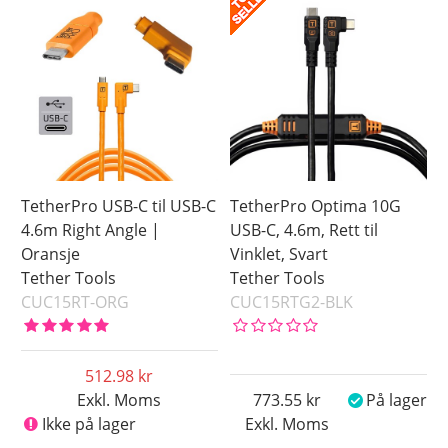
TetherPro USB-C til USB-C
TetherPro Optima 10G
4.6m Right Angle |
USB-C, 4.6m, Rett til
Oransje
Vinklet, Svart
Tether Tools
Tether Tools
CUC15RT-ORG
CUC15RTG2-BLK
512.98
Exkl. Moms
773.55
På lager
Ikke på lager
Exkl. Moms