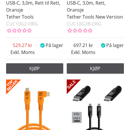
USB-C, 3,0m, Rett til Rett,
USB-C, 3,0m, Rett,
Oransje
Oransje
Tether Tools
Tether Tools New Version
CUC10G2-ORG
CUC10G2B-ORG
529.27
På lager
697.21
På lager
Exkl. Moms
Exkl. Moms
KJØP
KJØP