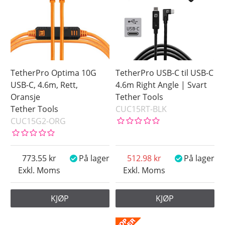
TetherPro Optima 10G
TetherPro USB-C til USB-C
USB-C, 4.6m, Rett,
4.6m Right Angle | Svart
Oransje
Tether Tools
Tether Tools
CUC15RT-BLK
CUC15G2-ORG
773.55
På lager
512.98
På lager
Exkl. Moms
Exkl. Moms
KJØP
KJØP