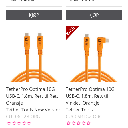
KJØP
KJØP
TetherPro Optima 10G
TetherPro Optima 10G
USB-C, 1,8m, Rett til Rett,
USB-C, 1,8m, Rett til
Oransje
Vinklet, Oransje
Tether Tools New Version
Tether Tools
CUC06G2B-ORG
CUC06RTG2-ORG