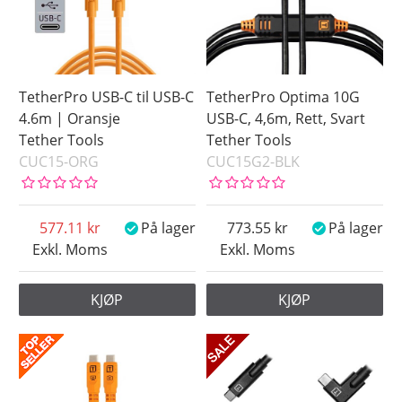
TetherPro USB-C til USB-C
TetherPro Optima 10G
4.6m | Oransje
USB-C, 4,6m, Rett, Svart
Tether Tools
Tether Tools
CUC15-ORG
CUC15G2-BLK
577.11
På lager
773.55
På lager
Exkl. Moms
Exkl. Moms
KJØP
KJØP