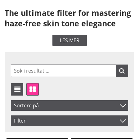
The ultimate filter for mastering
haze-free skin tone elegance
LES MER
Sortere på
Artikelkod
Filter
Benämning
Size
Saldo