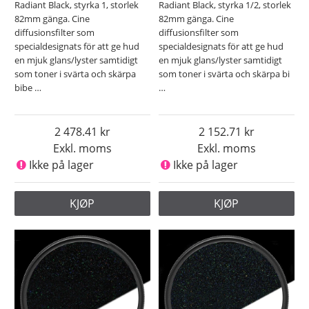
Radiant Black, styrka 1, storlek
Radiant Black, styrka 1/2, storlek
82mm gänga. Cine
82mm gänga. Cine
diffusionsfilter som
diffusionsfilter som
specialdesignats för att ge hud
specialdesignats för att ge hud
en mjuk glans/lyster samtidigt
en mjuk glans/lyster samtidigt
som toner i svärta och skärpa
som toner i svärta och skärpa bi
bibe
…
…
2 478.41
2 152.71
Exkl. moms
Exkl. moms
Ikke på lager
Ikke på lager
KJØP
KJØP