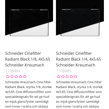
4x5.65
Ikke på lager
Storlek
6.6x6.6
77 mm
82 mm
95 mm
Pris
Schneider Cinefilter
Schneider Cinefilter
Radiant Black 1/8, 4x5.65
Radiant Black 1/4, 4x5.65
Schneider-Kreuznach
Schneider-Kreuznach
1108484
1108485
Schneider-Kreuznach Cine Filter
Schneider-Kreuznach Cine Filter
Radiant Black, styrka 1/8, storlek
Radiant Black, styrka 1/4, storlek
4x5.65. Cine diffusionsfilter som
4x5.65. Cine diffusionsfilter som
specialdesignats för att ge hud
specialdesignats för att ge hud
en mjuk glans/lyster samtidigt
en mjuk glans/lyster samtidigt
som toner i svärta och skärpa
som toner i svärta och skärpa