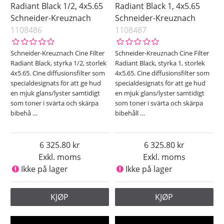
Radiant Black 1/2, 4x5.65
Radiant Black 1, 4x5.65
Schneider-Kreuznach
Schneider-Kreuznach
1108486
1108487
Schneider-Kreuznach Cine Filter
Schneider-Kreuznach Cine Filter
Radiant Black, styrka 1/2, storlek
Radiant Black, styrka 1, storlek
4x5.65. Cine diffusionsfilter som
4x5.65. Cine diffusionsfilter som
specialdesignats för att ge hud
specialdesignats för att ge hud
en mjuk glans/lyster samtidigt
en mjuk glans/lyster samtidigt
som toner i svärta och skärpa
som toner i svärta och skärpa
bibehå
…
bibehåll
…
6 325.80
6 325.80
Exkl. moms
Exkl. moms
Ikke på lager
Ikke på lager
KJØP
KJØP