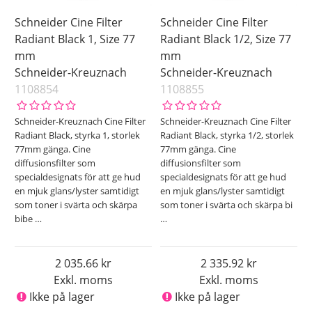
Schneider Cine Filter
Schneider Cine Filter
Radiant Black 1, Size 77
Radiant Black 1/2, Size 77
mm
mm
Schneider-Kreuznach
Schneider-Kreuznach
1108854
1108855
Schneider-Kreuznach Cine Filter
Schneider-Kreuznach Cine Filter
Radiant Black, styrka 1, storlek
Radiant Black, styrka 1/2, storlek
77mm gänga. Cine
77mm gänga. Cine
diffusionsfilter som
diffusionsfilter som
specialdesignats för att ge hud
specialdesignats för att ge hud
en mjuk glans/lyster samtidigt
en mjuk glans/lyster samtidigt
som toner i svärta och skärpa
som toner i svärta och skärpa bi
bibe
…
…
2 035.66
2 335.92
Exkl. moms
Exkl. moms
Ikke på lager
Ikke på lager