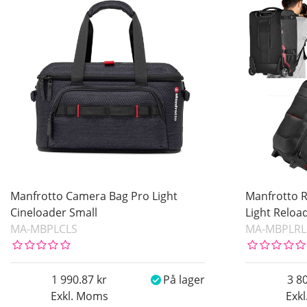
Manfrotto Camera Bag Pro Light
Manfrotto R
Cineloader Small
Light Reloa
MA-MBPLCLS
MA-MBPLRL
1 990.87
På lager
3 8
Exkl. Moms
Exk