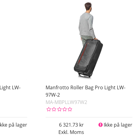
Light LW-
Manfrotto Roller Bag Pro Light LW-
97W-2
MA-MBPLLW97W2
Ikke på lager
6 321.73
Ikke på lager
Exkl. Moms