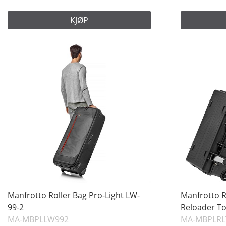
KJØP
Manfrotto Roller Bag Pro-Light LW-
Manfrotto R
99-2
Reloader T
MA-MBPLLW992
MA-MBPLRL