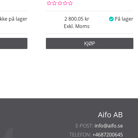
Ikke på lager
2 800.05
På lager
Exkl. Moms
KJØP
Aifo AB
E-POST:
info@aifo.se
TELEFON:
+4687200645