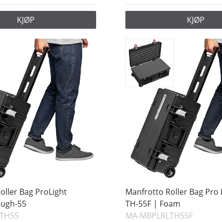
KJØP
KJØP
oller Bag ProLight
Manfrotto Roller Bag Pro
ough-55
TH-55F | Foam
TH55
MA-MBPLRLTH55F