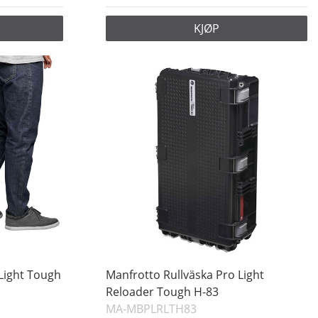
KJØP
 Light Tough
Manfrotto Rullväska Pro Light
Reloader Tough H-83
MA-MBPLRLTH83