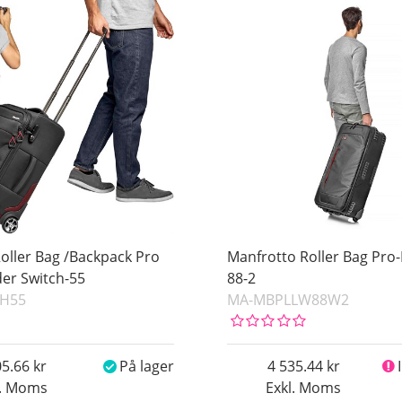
oller Bag /Backpack Pro
Manfrotto Roller Bag Pro-
der Switch-55
88-2
H55
MA-MBPLLW88W2
05.66
På lager
4 535.44
l. Moms
Exkl. Moms