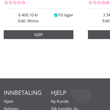
6 400.10
På lager
3 3
Exkl. Moms
Exk
KJØP
INNBETALING
HJELP
Hjem
Ny Kunde
Nyheter
Slik handler du