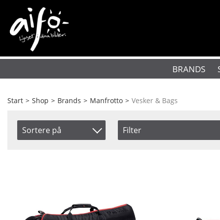
BRANDS
Start
>
Shop
>
Brands
>
Manfrotto
>
Vesker & Bags
Sortere på
Filter
Saldo
Artikelkod
På lager
Benämning
Ikke på lager
Pris