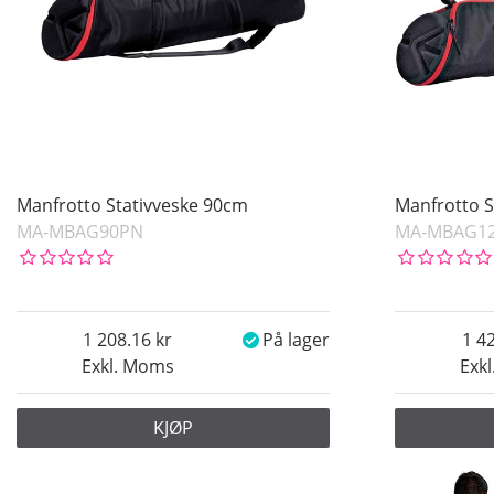
Manfrotto Stativveske 90cm
Manfrotto S
MA-MBAG90PN
MA-MBAG1
1 208.16
På lager
1 4
Exkl. Moms
Exk
KJØP