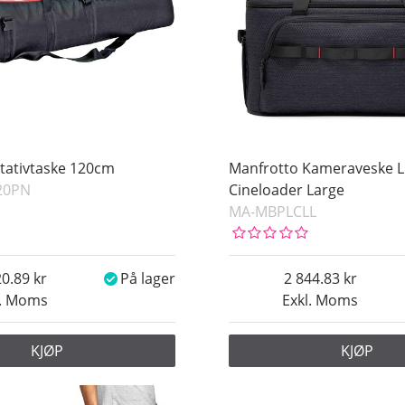
tativtaske 120cm
Manfrotto Kameraveske L
20PN
Cineloader Large
MA-MBPLCLL
20.89
På lager
2 844.83
l. Moms
Exkl. Moms
KJØP
KJØP