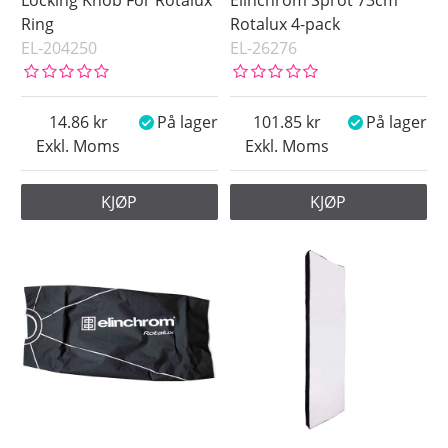
Ring
Rotalux 4-pack
EL-204250
EL-26276
14.86
På lager
101.85
På lager
Exkl. Moms
Exkl. Moms
KJØP
KJØP