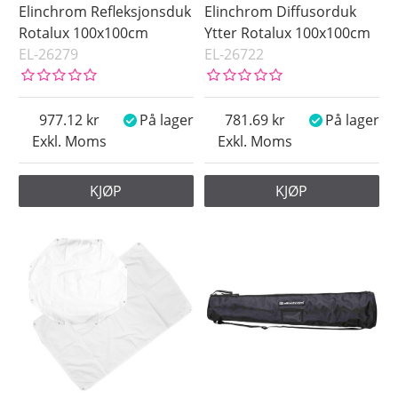
Elinchrom Refleksjonsduk
Elinchrom Diffusorduk
Rotalux 100x100cm
Ytter Rotalux 100x100cm
EL-26279
EL-26722
977.12
På lager
781.69
På lager
Exkl. Moms
Exkl. Moms
KJØP
KJØP