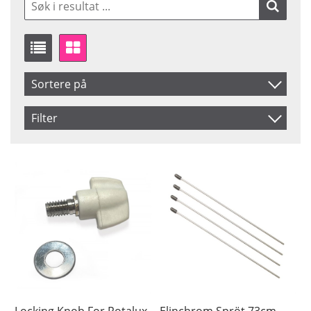
Sortere på
Artikelkod
Filter
Benämning
Saldo
På lager
Pris
Locking Knob For Rotalux
Elinchrom Spröt 73cm