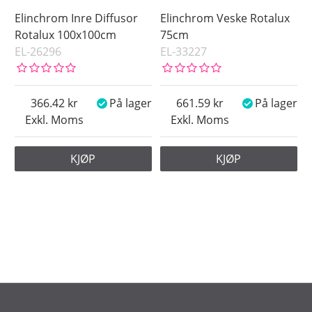
Elinchrom Inre Diffusor
Elinchrom Veske Rotalux
Rotalux 100x100cm
75cm
EL-26296
EL-33227
366.42
På lager
661.59
På lager
Exkl. Moms
Exkl. Moms
KJØP
KJØP