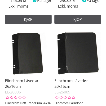
745.05
På lager
290.08
På lager
Exkl. moms
Exkl. moms
KJØP
KJØP
Elinchrom Låvedør
Elinchrom Låvedør
26x16cm
20x15cm
EL-26006
EL-26009
Elinchrom Klaff Trapezium 26x16
Elinchrom Barndoor