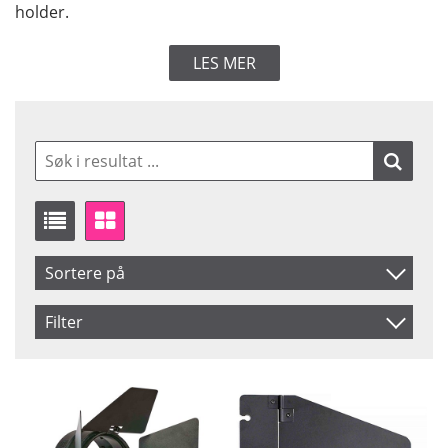
holder.
LES MER
Sortere på
Artikelkod
Filter
Benämning
Saldo
På lager
Pris