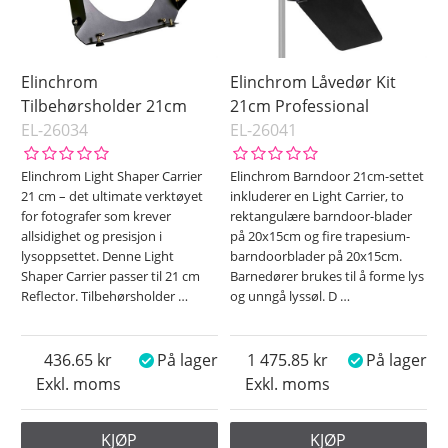
Elinchrom
Elinchrom Låvedør Kit
Tilbehørsholder 21cm
21cm Professional
EL-26034
EL-26041
Elinchrom Light Shaper Carrier
Elinchrom Barndoor 21cm-settet
21 cm – det ultimate verktøyet
inkluderer en Light Carrier, to
for fotografer som krever
rektangulære barndoor-blader
allsidighet og presisjon i
på 20x15cm og fire trapesium-
lysoppsettet. Denne Light
barndoorblader på 20x15cm.
Shaper Carrier passer til 21 cm
Barnedører brukes til å forme lys
Reflector. Tilbehørsholder
…
og unngå lyssøl. D
…
436.65
På lager
1 475.85
På lager
Exkl. moms
Exkl. moms
KJØP
KJØP