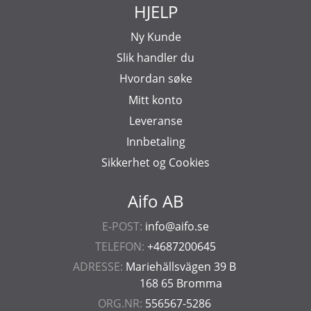
HJELP
Ny Kunde
Slik handler du
Hvordan søke
Mitt konto
Leveranse
Innbetaling
Sikkerhet og Cookies
Aifo AB
E-POST:
info@aifo.se
TELEFON:
+4687200645
ADRESSE:
Mariehällsvägen 39 B
168 65 Bromma
ORG.NR:
556567-5286