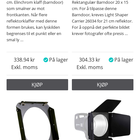
cm. Elinchrom klaff (barndoor)
Rektangulær Barndoor 20 x 15
som smalner av mot
cm. For å tilpasse denne
frontkanten. Når flere
Barndoor, kreves Light Shaper
reflektorklaffer med denne
Carrier 26034 for 21 cm reflektor.
formen brukes, kan lyskilden
For å oppnå det perfekte bildet
begrenses til et punkt eller en
krever fotografer ofte presis
…
smal ly
…
338.94
På lager
304.33
På lager
Exkl. moms
Exkl. moms
KJØP
KJØP