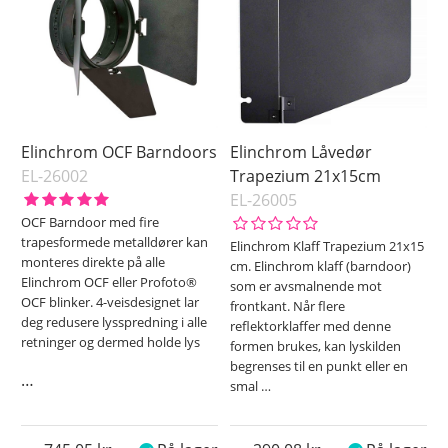
Elinchrom OCF Barndoors
Elinchrom Låvedør
EL-26002
Trapezium 21x15cm
EL-26005
OCF Barndoor med fire
trapesformede metalldører kan
Elinchrom Klaff Trapezium 21x15
monteres direkte på alle
cm. Elinchrom klaff (barndoor)
Elinchrom OCF eller Profoto®
som er avsmalnende mot
OCF blinker. 4-veisdesignet lar
frontkant. Når flere
deg redusere lysspredning i alle
reflektorklaffer med denne
retninger og dermed holde lys
formen brukes, kan lyskilden
begrenses til en punkt eller en
…
smal
…