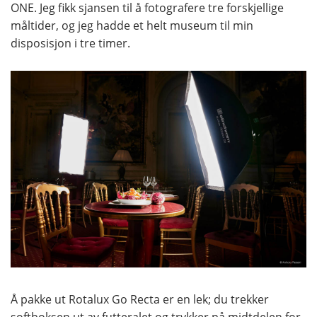
ONE. Jeg fikk sjansen til å fotografere tre forskjellige
måltider, og jeg hadde et helt museum til min
disposisjon i tre timer.
Å pakke ut Rotalux Go Recta er en lek; du trekker