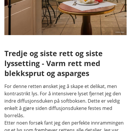
Tredje og siste rett og siste
lyssetting - Varm rett med
blekksprut og asparges
For denne retten ønsket jeg å skape et delikat, men
kontrastrikt lys. For å intensivere lyset fjernet jeg den
indre diffusjonsduken på softboksen. Dette er veldig
enkelt å gjøre siden diffusjonsdukene festes med
borrelås.
Etter noen forsøk fant jeg den perfekte innrammingen
og et lys som fremhever rettens alle detaljer. Jeg var