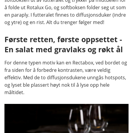
softboksen ut av futteralet og trykker på midtdelen for
å folde ut Rotalux Go, og softboksen folder seg ut som
en paraply. I futteralet finnes to diffusjonsduker (indre
og ytre) og en rist. Alt du trenger følger med!
Første retten, første oppsettet -
En salat med gravlaks og røkt ål
For denne typen motiv kan en Rectabox, ved bordet og
fra siden for å forbedre kontrasten, være veldig
effektiv. Med de to diffusjonsdukene unngås hotspots,
og lyset ble plassert høyt nok til å lyse opp hele
måltidet.