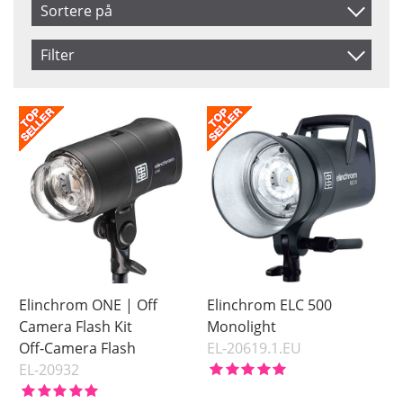
Sortere på
Artikelkod
Filter
Benämning
Saldo
På lager
Pris
Elinchrom ONE | Off
Elinchrom ELC 500
Camera Flash Kit
Monolight
Off-Camera Flash
EL-20619.1.EU
EL-20932