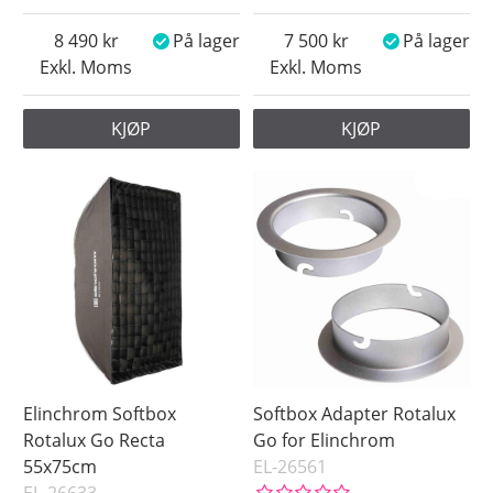
8 490
På lager
7 500
På lager
Exkl. Moms
Exkl. Moms
KJØP
KJØP
Elinchrom Softbox
Softbox Adapter Rotalux
Rotalux Go Recta
Go for Elinchrom
55x75cm
EL-26561