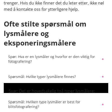
trenger. Hvis du ikke finner det du leter etter, ikke nøl
med å kontakte oss for ytterligere hjelp.
Ofte stilte spørsmål om
lysmålere og
eksponeringsmålere
Spør: Hva er en lysmåler og hvorfor er den viktig for
fotografering?
Svar: En lysmåler er en enhet som brukes til å måle
intensiteten av lys i en bestemt scene. Det hjelper
Spørsmål: Hvilke typer lysmålere finnes?
fotografer å riktig eksponering ved å måle lyset og gi
anbefalinger for innstillinger som blenderåpning,
Svar: Det er hovedsakelig toå typer lysmålere:
lukkerhastighet og ISO.
punktlysmålere og refleksjonslysmålere.
Spørsmål: Hvilken type lysmåler er best for
Punktlysmålere måler lys fra et bestemt punkt i
blitsfotografering?
scenen, mens reflekterende lysmålere måler lys