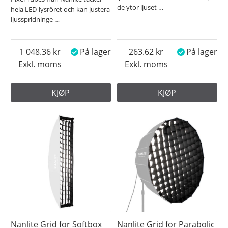
de ytor ljuset
…
hela LED-lysröret och kan justera
ljusspridninge
…
1 048.36
På lager
263.62
På lager
Exkl. moms
Exkl. moms
KJØP
KJØP
Nanlite Grid for Softbox
Nanlite Grid for Parabolic