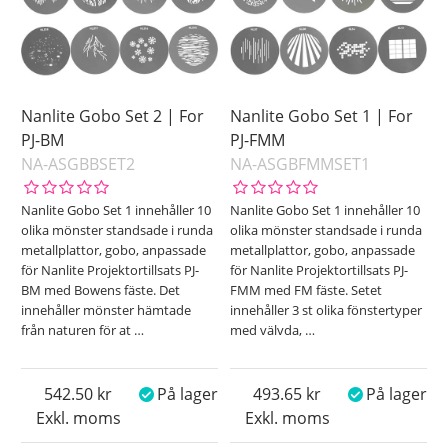
Nanlite Gobo Set 2 | For
Nanlite Gobo Set 1 | For
PJ-BM
PJ-FMM
NA-ASGBBSET2
NA-ASGBFMMSET1
Nanlite Gobo Set 1 innehåller 10
Nanlite Gobo Set 1 innehåller 10
olika mönster standsade i runda
olika mönster standsade i runda
metallplattor, gobo, anpassade
metallplattor, gobo, anpassade
för Nanlite Projektortillsats PJ-
för Nanlite Projektortillsats PJ-
BM med Bowens fäste. Det
FMM med FM fäste. Setet
innehåller mönster hämtade
innehåller 3 st olika fönstertyper
från naturen för at
…
med välvda,
…
542.50
På lager
493.65
På lager
Exkl. moms
Exkl. moms