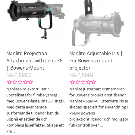
Nanlite Projection
Nanlite Adjustable Iris |
Attachment with Lens 36
For Bowens mount
| Bowens Mount
projector
NA-PJBM36
NA-PJBMAI
Nanlite Projektortillsat /
Nanlite justerbart irismembran
Spottillsats för filmbelysning
för Bowens projektionstillbehör.
med Bowens-fäste, lins 36° ingår.
Nanlite PJ-BM-AI justerbara iris är
Med detta avancerade
skapad speciellt för användning i
ljusformande tillbehör kan du
PJ-BM Bowens
uppnå enastående och
projektiontillbehör och möjliggör
komplexa ljuseffekter. Skapa ett
full kontroll över
…
kni
…