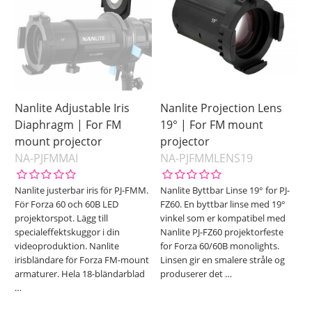
Nanlite Adjustable Iris
Nanlite Projection Lens
Diaphragm | For FM
19° | For FM mount
mount projector
projector
NA-PJFMMAI
NA-PJFMMLENS19
Nanlite justerbar iris för PJ-FMM.
Nanlite Byttbar Linse 19° for PJ-
För Forza 60 och 60B LED
FZ60. En byttbar linse med 19°
projektorspot. Lägg till
vinkel som er kompatibel med
specialeffektskuggor i din
Nanlite PJ-FZ60 projektorfeste
videoproduktion. Nanlite
for Forza 60/60B monolights.
irisbländare för Forza FM-mount
Linsen gir en smalere stråle og
armaturer. Hela 18-bländarblad
produserer det
…
…