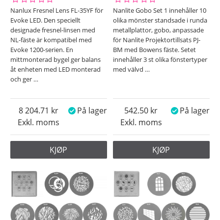
Nanlux Fresnel Lens FL-35YF för
Nanlite Gobo Set 1 innehåller 10
Evoke LED. Den speciellt
olika mönster standsade i runda
designade fresnel-linsen med
metallplattor, gobo, anpassade
NL-fäste är kompatibel med
för Nanlite Projektortillsats PJ-
Evoke 1200-serien. En
BM med Bowens fäste. Setet
mittmonterad bygel ger balans
innehåller 3 st olika fönstertyper
åt enheten med LED monterad
med välvd
…
och ger
…
8 204.71
På lager
542.50
På lager
Exkl. moms
Exkl. moms
KJØP
KJØP