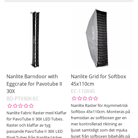
Saldo
På lager
Ikke på lager
Pris
Nanlite Barndoor with
Nanlite Grid for Softbox
Eggcrate for Pavotube II
45x110cm
30X
EC-110X45
BD-PTII30X-EC
Nanlite Raster för Asymmetrisk
Softbox 45x110cm. Monteras på
Nanlite Fabric Raster med Klaffar
framsidan av softboxen ger en
för PavoTube II 30X LED Tubes.
mer kontrollerad riktning av
Raster och klaffar av tyg
ljuset samtidigt som det mjuka
passande PavoTube II 30X LED
ljuset från sofboxen bibehålls på
Pixel Tubes från Nanlite täcker