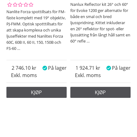
Nanlux Reflector kit 26° och 60°
för Evoke 1200 ger alternativ för
Nanlite Forza spottillsats för FM-
både en smal och bred
fäste komplett med 19° objektiv,
ljusspridning. Kittet inkluderar
PJ-FMM. Optisk spotttillsats för
en 26° reflektor för spot- eller
att skapa komplexa och unika
ljussätting från långt håll samt en
ljuseffekter med Nanlites Forza
60° refle
…
60C, 60B II, 60 II, 150, 150B och
FS-60
…
2 746.10
På lager
1 924.71
På lager
Exkl. moms
Exkl. moms
KJØP
KJØP