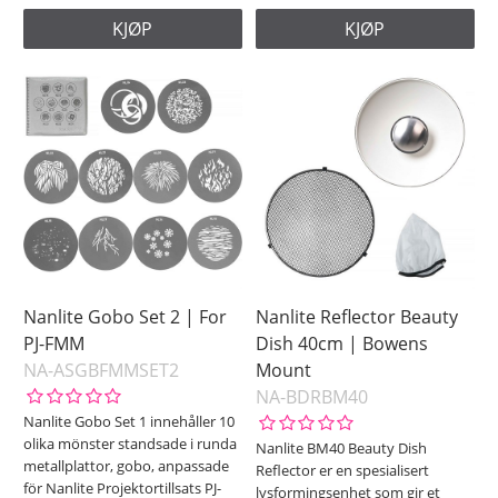
KJØP
KJØP
Nanlite Gobo Set 2 | For
Nanlite Reflector Beauty
PJ-FMM
Dish 40cm | Bowens
NA-ASGBFMMSET2
Mount
NA-BDRBM40
Nanlite Gobo Set 1 innehåller 10
olika mönster standsade i runda
Nanlite BM40 Beauty Dish
metallplattor, gobo, anpassade
Reflector er en spesialisert
för Nanlite Projektortillsats PJ-
lysformingsenhet som gir et