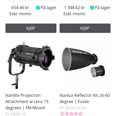
654.46
På lager
1 348.62
På lager
Exkl. moms
Exkl. moms
KJØP
KJØP
Nanlite Projection
Nanlux Reflector Kit 26-60
Attachment w Lens 19
degree | Evoke
degrees | FM Mount
RF-NLM-26-60
PJ-FMM-19