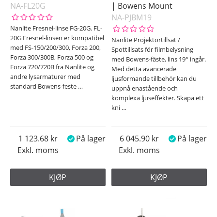
NA-FL20G
| Bowens Mount
NA-PJBM19
Nanlite Fresnel-linse FG-20G. FL-
20G Fresnel-linsen er kompatibel
Nanlite Projektortillsat /
med FS-150/200/300, Forza 200,
Spottillsats för filmbelysning
Forza 300/300B, Forza 500 og
med Bowens-fäste, lins 19° ingår.
Forza 720/720B fra Nanlite og
Med detta avancerade
andre lysarmaturer med
ljusformande tillbehör kan du
standard Bowens-feste
…
uppnå enastående och
komplexa ljuseffekter. Skapa ett
kni
…
1 123.68
På lager
6 045.90
På lager
Exkl. moms
Exkl. moms
KJØP
KJØP