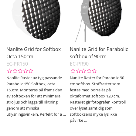
Nanlite Grid for Softbox
Nanlite Grid for Parabolic
Octa 150cm
softbox of 90cm
EC-PR150
EC-PR90
Nanlite Raster av tyg passande
Nanlite Raster for Parabolic 90
Parabolic 150 Softbox, octa
cm softbox. Stoffraster som
150cm. Monteras på framsidan
festes med borrelås på
av softboxen för att minimera
oktaformet softbox 120 cm.
ströljus och lägga till riktning
Rasteret gir fotografen kontroll
genom att minska
over lyset samtidig som
utlysningsvinkeln. Perfekt för a
…
softboksens myke lys ikke
påvirke
…