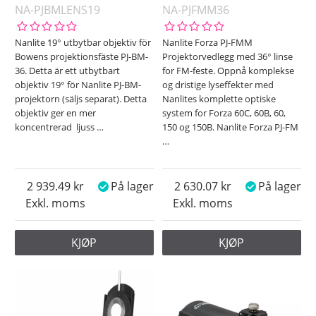
NA-PJBMLENS19
NA-PJFMM36
Nanlite 19° utbytbar objektiv för
Nanlite Forza PJ-FMM
Bowens projektionsfäste PJ-BM-
Projektorvedlegg med 36° linse
36. Detta är ett utbytbart
for FM-feste. Oppnå komplekse
objektiv 19° för Nanlite PJ-BM-
og dristige lyseffekter med
projektorn (säljs separat). Detta
Nanlites komplette optiske
objektiv ger en mer
system for Forza 60C, 60B, 60,
koncentrerad ljuss
…
150 og 150B. Nanlite Forza PJ-FM
…
2 939.49
På lager
2 630.07
På lager
Exkl. moms
Exkl. moms
KJØP
KJØP