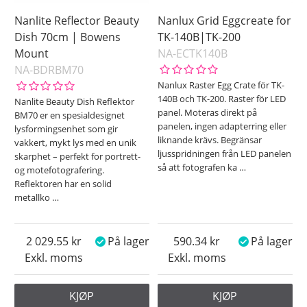
Nanlite Reflector Beauty
Nanlux Grid Eggcreate for
Dish 70cm | Bowens
TK-140B|TK-200
Mount
NA-ECTK140B
NA-BDRBM70
Nanlux Raster Egg Crate för TK-
140B och TK-200. Raster för LED
Nanlite Beauty Dish Reflektor
panel. Moteras direkt på
BM70 er en spesialdesignet
panelen, ingen adapterring eller
lysformingsenhet som gir
liknande krävs. Begränsar
vakkert, mykt lys med en unik
ljusspridningen från LED panelen
skarphet – perfekt for portrett-
så att fotografen ka
…
og motefotografering.
Reflektoren har en solid
metallko
…
2 029.55
På lager
590.34
På lager
Exkl. moms
Exkl. moms
KJØP
KJØP