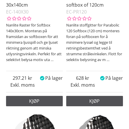
30x140cm
softbox of 120cm
EC-140X30
EC-PR120
Nanlite Raster för Softbox
Nanlite stoffgitter for Parabolic
140x30cm. Monteras på
120 Softbox (120 cm) monteres
framsidan av softboxen för att
foran på softboxen for å
minimera ljusspill och ge ljuset
minimere lyssøl og legge til
riktning genom att minska
retningsbestemthet ved å
utlysningsvinkeln. Perfekt för att
stramme strålevinkelen. Flott for
selektivt belysa motiv uta
…
selektiv belysning av m
…
297.21
På lager
628
På lager
Exkl. moms
Exkl. moms
KJØP
KJØP