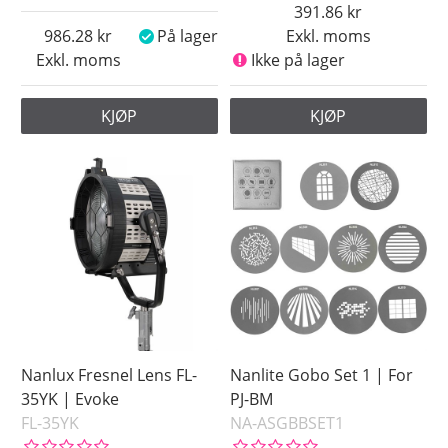
391.86
986.28
På lager
Exkl. moms
Exkl. moms
Ikke på lager
KJØP
KJØP
Nanlux Fresnel Lens FL-
Nanlite Gobo Set 1 | For
35YK | Evoke
PJ-BM
FL-35YK
NA-ASGBBSET1