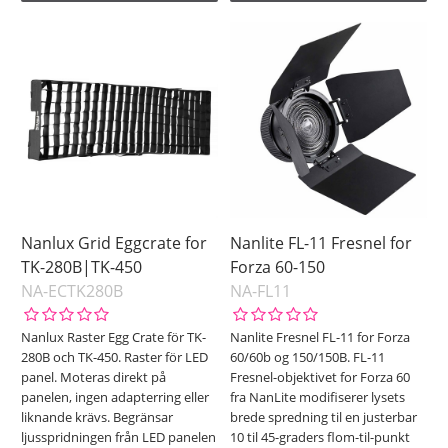
Nanlux Grid Eggcrate for
Nanlite FL-11 Fresnel for
TK-280B|TK-450
Forza 60-150
NA-ECTK280B
NA-FL11
Nanlux Raster Egg Crate för TK-
Nanlite Fresnel FL-11 for Forza
280B och TK-450. Raster för LED
60/60b og 150/150B. FL-11
panel. Moteras direkt på
Fresnel-objektivet for Forza 60
panelen, ingen adapterring eller
fra NanLite modifiserer lysets
liknande krävs. Begränsar
brede spredning til en justerbar
ljusspridningen från LED panelen
10 til 45-graders flom-til-punkt