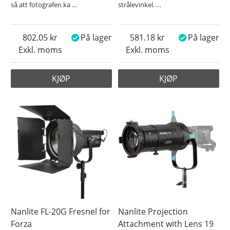
så att fotografen ka
…
strålevinkel.
…
802.05
På lager
581.18
På lager
Exkl. moms
Exkl. moms
KJØP
KJØP
Nanlite FL-20G Fresnel for
Nanlite Projection
Forza
Attachment with Lens 19