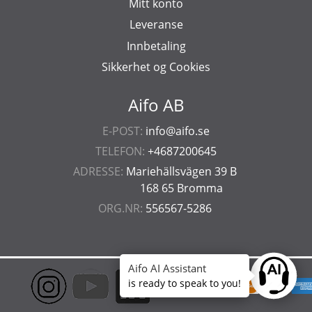
Mitt konto
Leveranse
Innbetaling
Sikkerhet og Cookies
Aifo AB
E-POST:
info@aifo.se
TELEFON:
+4687200645
ADRESSE:
Mariehällsvägen 39 B
168 65 Bromma
ORG.NR:
556567-5286
Aifo AI Assistant
Ask anyt
is ready to speak to you!