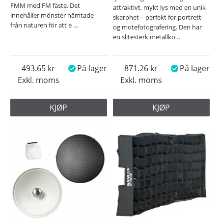
FMM med FM fäste. Det
attraktivt, mykt lys med en unik
innehåller mönster hämtade
skarphet – perfekt for portrett-
från naturen för att e
…
og motefotografering. Den har
en slitesterk metallko
…
493.65
På lager
871.26
På lager
Exkl. moms
Exkl. moms
KJØP
KJØP