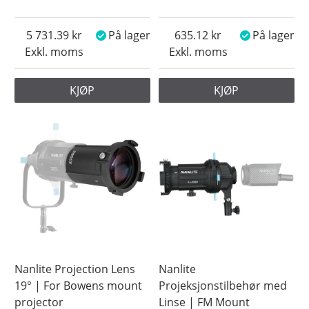
5 731.39
På lager
635.12
På lager
Exkl. moms
Exkl. moms
KJØP
KJØP
Nanlite Projection Lens
Nanlite
19° | For Bowens mount
Projeksjonstilbehør med
projector
Linse | FM Mount