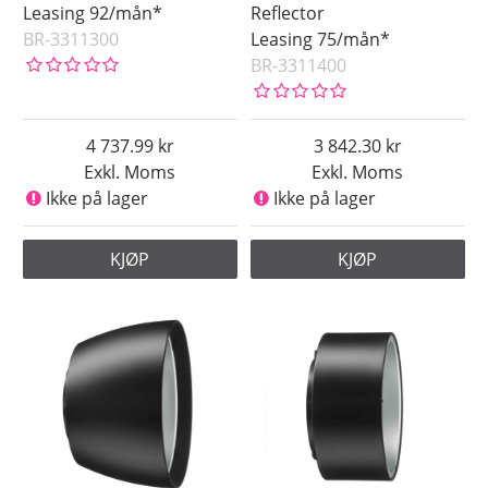
Leasing 92/mån*
Reflector
BR-3311300
Leasing 75/mån*
BR-3311400
4 737.99
3 842.30
Exkl. Moms
Exkl. Moms
Ikke på lager
Ikke på lager
KJØP
KJØP