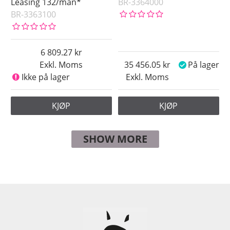
Leasing 132/mån*
BR-3364000
BR-3363100
6 809.27
Exkl. Moms
35 456.05
På lager
Ikke på lager
Exkl. Moms
KJØP
KJØP
SHOW MORE