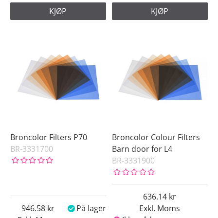
KJØP
KJØP
Broncolor Filters P70
Broncolor Colour Filters
BR-3331700
Barn door for L4
BR-3331900
636.14
946.58
På lager
Exkl. Moms