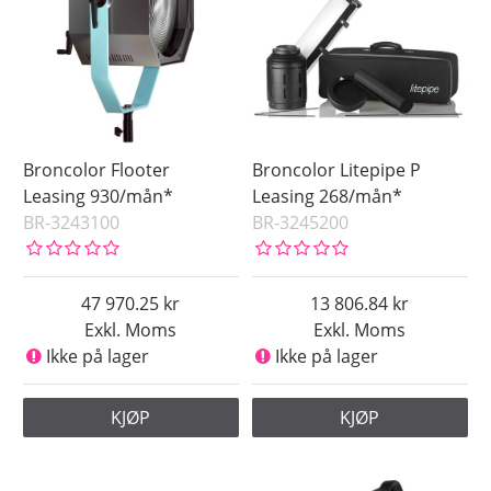
Ikke på lager
Pris
Broncolor Flooter
Broncolor Litepipe P
Leasing 930/mån*
Leasing 268/mån*
BR-3243100
BR-3245200
47 970.25
13 806.84
Exkl. Moms
Exkl. Moms
Ikke på lager
Ikke på lager
KJØP
KJØP