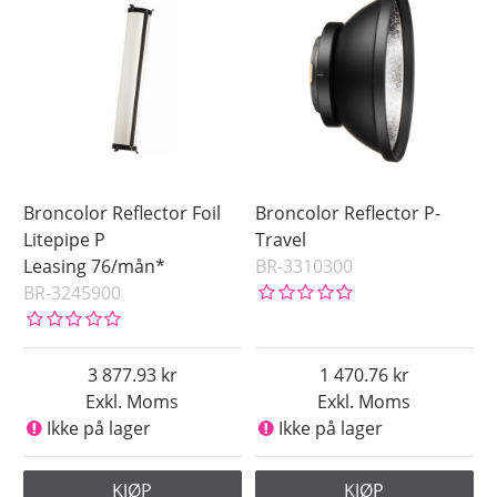
Broncolor Reflector Foil
Broncolor Reflector P-
Litepipe P
Travel
Leasing 76/mån*
BR-3310300
BR-3245900
3 877.93
1 470.76
Exkl. Moms
Exkl. Moms
Ikke på lager
Ikke på lager
KJØP
KJØP