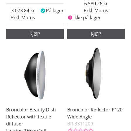
6 580.26
3 073.84
På lager
Exkl. Moms
Exkl. Moms
Ikke på lager
KJØP
KJØP
Broncolor Beauty Dish
Broncolor Reflector P120
Reflector with textile
Wide Angle
diffuser
BR-3311200
Leasing 155/mån*