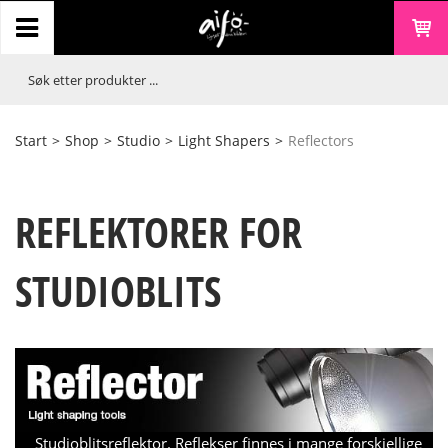
Start
>
Shop
>
Studio
>
Light Shapers
>
Reflectors
REFLEKTORER FOR
STUDIOBLITS
Studioblitsreflektor. Reflekser finnes i mange forskjellige