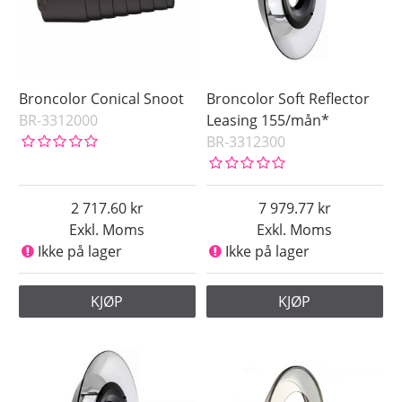
Broncolor Conical Snoot
Broncolor Soft Reflector
BR-3312000
Leasing 155/mån*
BR-3312300
2 717.60
7 979.77
Exkl. Moms
Exkl. Moms
Ikke på lager
Ikke på lager
KJØP
KJØP