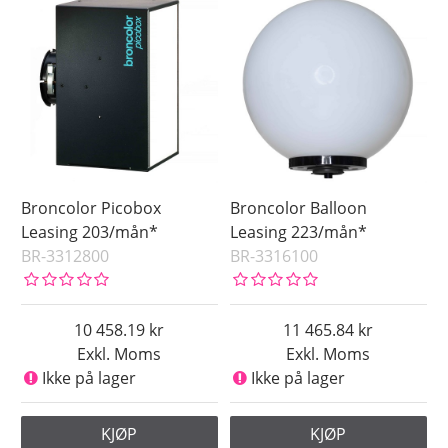
Broncolor Picobox
Broncolor Balloon
Leasing 203/mån*
Leasing 223/mån*
BR-3312800
BR-3316100
10 458.19
11 465.84
Exkl. Moms
Exkl. Moms
Ikke på lager
Ikke på lager
KJØP
KJØP