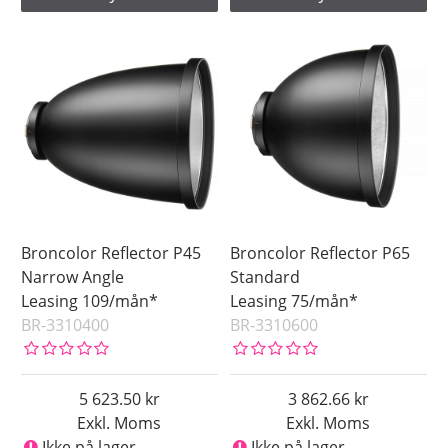
Broncolor Reflector P45
Broncolor Reflector P65
Narrow Angle
Standard
Leasing 109/mån*
Leasing 75/mån*
BR-3310400
BR-3310600
5 623.50
3 862.66
Exkl. Moms
Exkl. Moms
Ikke på lager
Ikke på lager