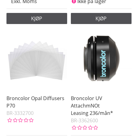
Exkl. Moms
Ikke på lager
KJØP
KJØP
Broncolor Opal Diffusers
Broncolor UV
P70
AttachmNOt
BR-3332700
Leasing 236/mån*
BR-3362600