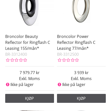
Broncolor Beauty
Broncolor Power
Reflector for Ringflash C
Reflector Ringflash C
Leasing 155/mån*
Leasing 77/mån*
BR-3312400
BR-3312500
7 979.77
3 939
Exkl. Moms
Exkl. Moms
Ikke på lager
Ikke på lager
KJØP
KJØP