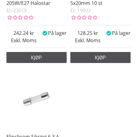
205W/E27 Halostar
5x20mm 10 st
EL-23018
EL-19003
242.24
På lager
128.25
På lager
Exkl. Moms
Exkl. Moms
KJØP
KJØP
Elinchrom Sikring 6.3 A