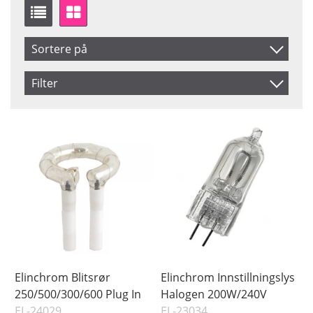
Sortere på
Artikelkod
Filter
Benämning
Saldo
På lager
Ikke på lager
Pris
Elinchrom Blitsrør
Elinchrom Innstillningslys
250/500/300/600 Plug In
Halogen 200W/240V
EL-24029
EL-23034