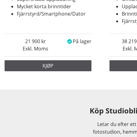
Mycket korta brinntider
Upplad
Fjärrstyrd/Smartphone/Dator
Brinnt
Fjärrs
21 900
På lager
38 219
Exkl. Moms
Exkl.
KJØP
Köp Studiobl
Letar du efter ett
fotostudion, hemma