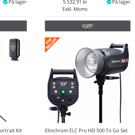
På lager
5 532.91
På lager
Exkl. Moms
KJØP
rtrait Kit
Elinchrom ELC Pro HD 500 To Go Set