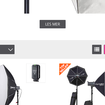
LES MER
er
å lager
y
ight