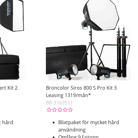
rt Kit 2
Broncolor Siros 800 S Pro Kit 3
Leasing 1319/mån*
BR-3169511
t hård
Blixtpaket för mycket hård
användning
Omfång 9 f-stopp