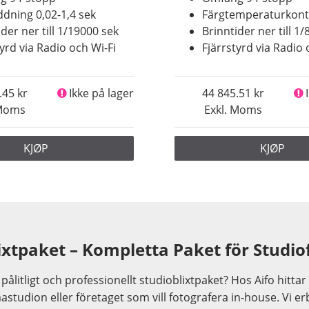
dning 0,02-1,4 sek
Färgtemperaturkont
ider ner till 1/19000 sek
Brinntider ner till 1
tyrd via Radio och Wi-Fi
Fjärrstyrd via Radio 
.45
Ikke på lager
44 845.51
 Moms
Exkl. Moms
KJØP
KJØP
ixtpaket – Kompletta Paket för Studio
 pålitligt och professionellt studioblixtpaket? Hos Aifo hittar 
studion eller företaget som vill fotografera in-house. Vi er