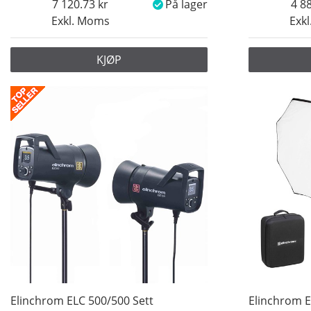
7 120.73
På lager
4 8
Exkl. Moms
Exk
KJØP
Elinchrom ELC 500/500 Sett
Elinchrom E