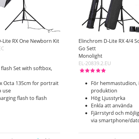
-Lite RX One Newborn Kit
Elinchrom D-Lite RX 4/4 S
EC
Go Sett
Monolight
EL-20839.2.EU
 flash Set with softbox,
x Octa 135cm for portrait
För hemmastudion, 
o use
produktion
harging flash to flash
Hög Ljusstyrka
Enkla att använda
Fjärrstyrd och möjlig
via smartphone/dat