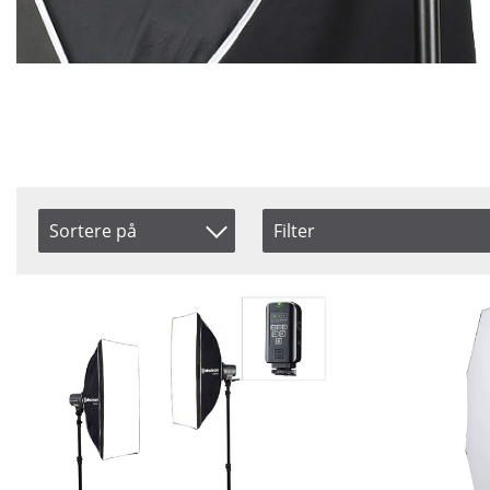
Sortere på
Filter
Brand
Saldo
Artikelkod
Broncolor
På lag
Benämning
Elinchrom
Ikke p
Power
Typ
400 Ws
Batter
500 Ws
Monol
800 Ws