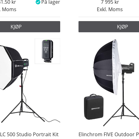
81.50
På lager
7 995
l. Moms
Exkl. Moms
KJØP
KJØP
LC 500 Studio Portrait Kit
Elinchrom FIVE Outdoor Po