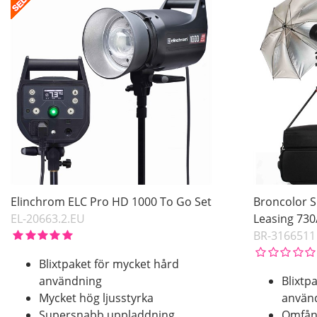
Elinchrom ELC Pro HD 1000 To Go Set
Broncolor Si
EL-20663.2.EU
Leasing 73
BR-3166511
Blixtpaket för mycket hård
användning
Blixtp
Mycket hög ljusstyrka
använ
Supersnabb uppladdning
Omfång