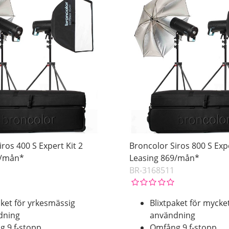
ros 400 S Expert Kit 2
Broncolor Siros 800 S Expe
0/mån*
Leasing 869/mån*
BR-3168511
aket för yrkesmässig
Blixtpaket för mycke
dning
användning
 9 f-stopp
Omfång 9 f-stopp