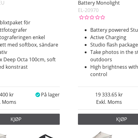
EU
Battery Monolight
EL-20970
blixtpaket för
ttfotografer
Battery powered Stu
tograferingen enkel
Active Charging
tt med softbox, sändare
Studio flash packag
ativ
Take photos in the 
x Deep Octa 100cm, soft
outdoors
ed konstrast
High brightness with
control
 400
På lager
19 333.65
l. Moms
Exkl. Moms
KJØP
KJØP