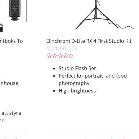
oftboks To
Elinchrom D-Lite RX 4 First Studio Kit
EL-20491.1.EU
Studio Flash Set
Perfect for portrait- and food
inhouse
photography
High brightness
 att styra
or