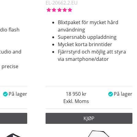
EL-20662.2.EU
Blixtpaket för mycket hård
dio flash
användning
Supersnabb uppladdning
e
Mycket korta brinntider
studio and
Fjärrstyrd och möjlig att styra
via smartphone/dator
 precise
På lager
18 950
På lager
Exkl. Moms
KJØP