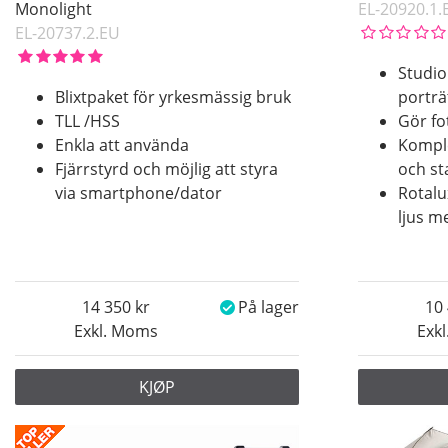
Monolight
EL-20920.1.
EL-20737.2.EU
Studio
Blixtpaket för yrkesmässig bruk
porträ
TLL /HSS
Gör fo
Enkla att använda
Komple
Fjärrstyrd och möjlig att styra
och st
via smartphone/dator
Rotalu
ljus m
14 350
På lager
10
Exkl. Moms
Exk
KJØP