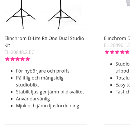
Pris
Elinchrom D-Lite RX One Dual Studio
Elinchrom D
Kit
EL-20490.1.
EL-20848.2.EC
Studio
För nybörjare och proffs
tripod
Pålitlig och mångsidig
Rotalu
studioblixt
Easy t
Stabilt ljus ger jämn bildkvalitet
Fast c
Användarvänlig
Mjuk och jämn ljusfördelning