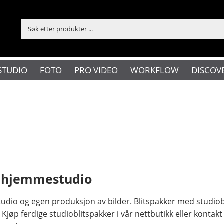
STUDIO
FOTO
PRO VIDEO
WORKFLOW
DISCOV
og hjemmestudio
tudio og egen produksjon av bilder. Blitspakker med studiobl
øp ferdige studioblitspakker i vår nettbutikk eller kontakt