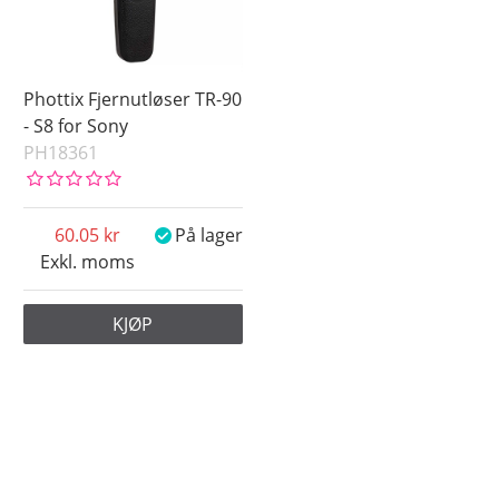
Phottix Fjernutløser TR-90
- S8 for Sony
PH18361
60.05
På lager
Exkl. moms
KJØP