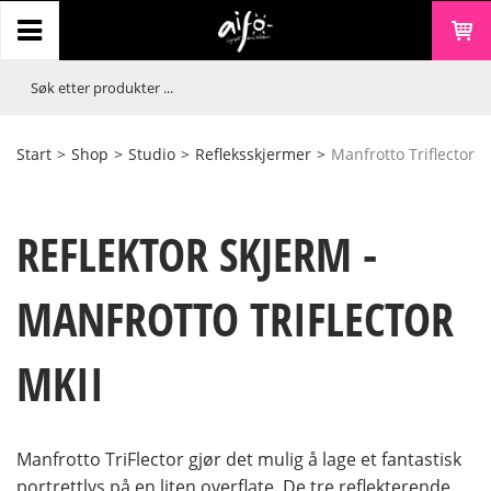
Start
>
Shop
>
Studio
>
Refleksskjermer
>
Manfrotto Triflector
REFLEKTOR SKJERM -
MANFROTTO TRIFLECTOR
MKII
Manfrotto TriFlector gjør det mulig å lage et fantastisk
portrettlys på en liten overflate. De tre reflekterende