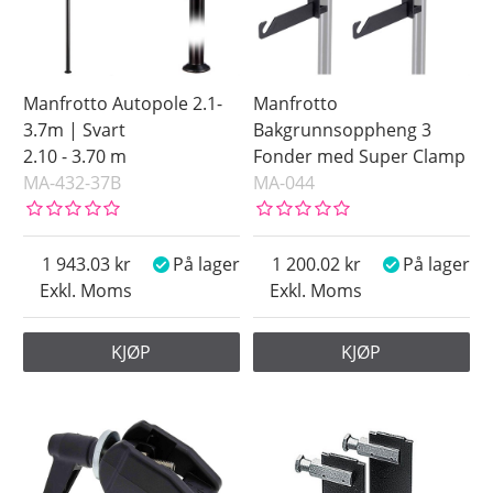
Manfrotto Autopole 2.1-
Manfrotto
3.7m | Svart
Bakgrunnsoppheng 3
2.10 - 3.70 m
Fonder med Super Clamp
MA-432-37B
MA-044
1 943.03
På lager
1 200.02
På lager
Exkl. Moms
Exkl. Moms
KJØP
KJØP