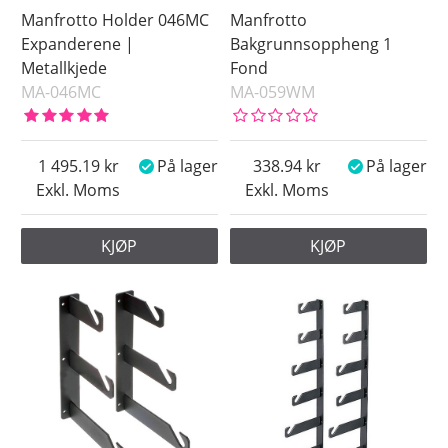
Manfrotto Holder 046MC
Manfrotto
Expanderene |
Bakgrunnsoppheng 1
Metallkjede
Fond
MA-046MC
MA-059WM
1 495.19
På lager
338.94
På lager
Exkl. Moms
Exkl. Moms
KJØP
KJØP