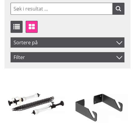
Sortere på
Artikelkod
Filter
Benämning
Saldo
På lager
Ikke på lager
Pris