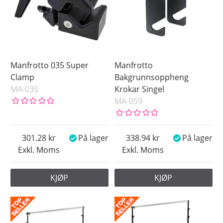
Manfrotto 035 Super
Manfrotto
Clamp
Bakgrunnsoppheng
MA-035
Krokar Singel
MA-059
301.28
På lager
338.94
På lager
Exkl. Moms
Exkl. Moms
KJØP
KJØP