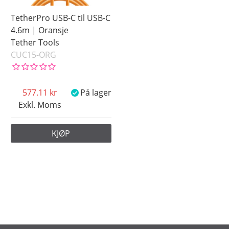
TetherPro USB-C til USB-C
4.6m | Oransje
Tether Tools
CUC15-ORG
577.11
På lager
Exkl. Moms
KJØP