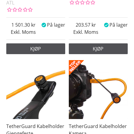
ATL
1 501.30
På lager
203.57
På lager
Exkl. Moms
Exkl. Moms
KJØP
KJØP
TetherGuard Kabelholder
TetherGuard Kabelholder
Gjengefeste
Kamera