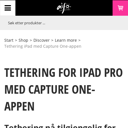
Start
>
Shop
>
Discover
>
Learn more
>
Tethering iPad med Capture One-appen
TETHERING FOR IPAD PRO
MED CAPTURE ONE-
APPEN
Tethering nå tilgjengelig for