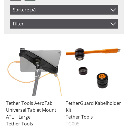
Sortere på
Artikelkod
Filter
Benämning
Saldo
På lager
Snart på lager
Pris
Tether Tools AeroTab
TetherGuard Kabelholder
Universal Tablet Mount
Kit
ATL | Large
Tether Tools
Tether Tools
TG005