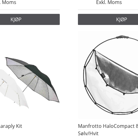
l. Moms
Exkl. Moms
KJØP
KJØP
araply Kit
Manfrotto HaloCompact 
Sølv/Hvit