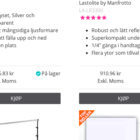
Lastolite by Manfrotto
LA-LR3300
yset, Silver och
parent
 mångsidiga ljusformare
Robust och lätt refl
att fälla upp och ned
Superkompakt under
en plats
1/4" gänga i handtag
Flera ytor som tillval
6.83
På lager
910.96
l. Moms
Exkl. Moms
KJØP
KJØP