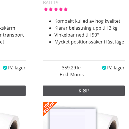
BALL19
Kompakt kulled av hög kvalitet
exskärm
Klarar belastning upp till 3 kg
 transport
Vinkelbar ned till 90°
et
Mycket positionssäker i låst läge
På lager
359.29
På lager
Exkl. Moms
KJØP