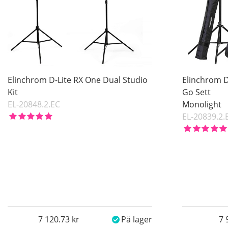
Elinchrom D-Lite RX One Dual Studio
Elinchrom D
Kit
Go Sett
EL-20848.2.EC
Monolight
EL-20839.2.
7 120.73
På lager
7 