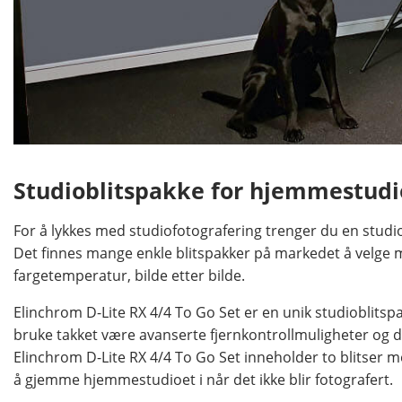
Studioblitspakke for hjemmestudi
For å lykkes med studiofotografering trenger du en studiobl
Det finnes mange enkle blitspakker på markedet å velge me
fargetemperatur, bilde etter bilde.
Elinchrom D-Lite RX 4/4 To Go Set er en unik studioblitspakk
bruke takket være avanserte fjernkontrollmuligheter og du 
Elinchrom D-Lite RX 4/4 To Go Set inneholder to blitser med
å gjemme hjemmestudioet i når det ikke blir fotografert.