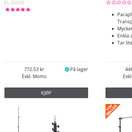
EL-26050
Parapl
Trans
Mycket
Enkla 
Tar lit
772.53
På lager
44
Exkl. Moms
Exk
KJØP