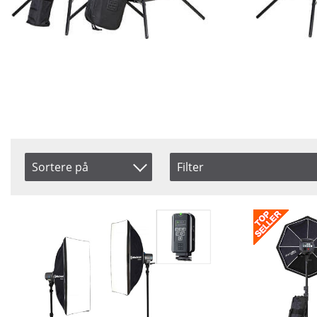
Sortere på
Filter
Saldo
Artikelkod
På lager
Benämning
Snart på lager
Ikke på lager
Pris