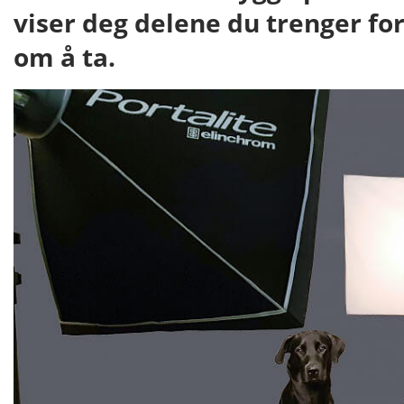
viser deg delene du trenger f
om å ta.