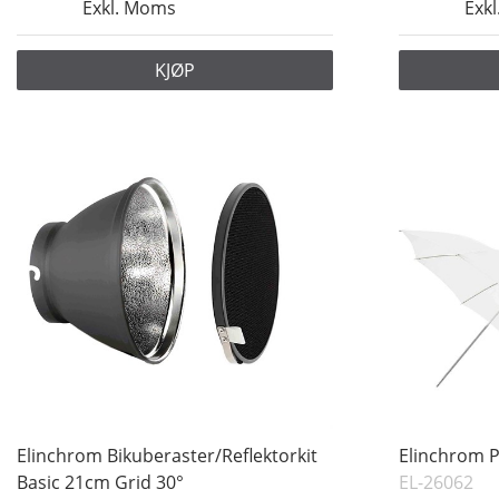
Exkl. Moms
Exk
KJØP
Elinchrom Bikuberaster/Reflektorkit
Elinchrom P
Basic 21cm Grid 30°
EL-26062