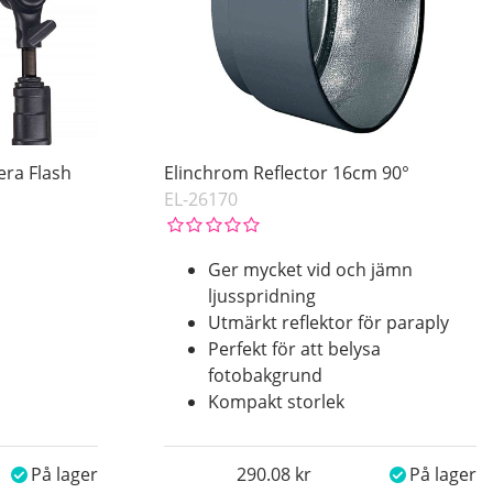
era Flash
Elinchrom Reflector 16cm 90°
EL-26170
Ger mycket vid och jämn
ljusspridning
Utmärkt reflektor för paraply
Perfekt för att belysa
fotobakgrund
Kompakt storlek
På lager
290.08
På lager