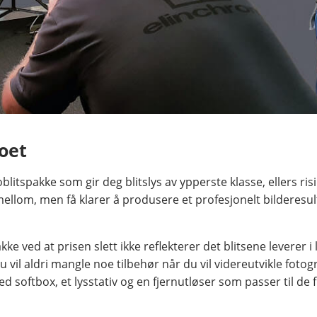
oet
itspakke som gir deg blitslys av ypperste klasse, ellers risik
llom, men få klarer å produsere et profesjonelt bilderesult
e ved at prisen slett ikke reflekterer det blitsene leverer i l
vil aldri mangle noe tilbehør når du vil videreutvikle fotog
 softbox, et lysstativ og en fjernutløser som passer til de f