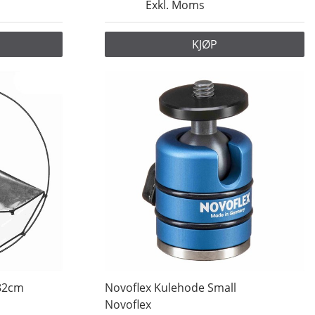
Exkl. Moms
KJØP
82cm
Novoflex Kulehode Small
Novoflex