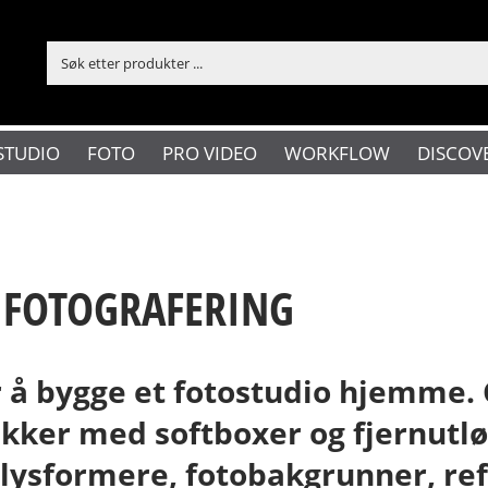
STUDIO
FOTO
PRO VIDEO
WORKFLOW
DISCOV
 FOTOGRAFERING
or å bygge et fotostudio hjemme. 
kker med softboxer og fjernutlø
lysformere, fotobakgrunner, re