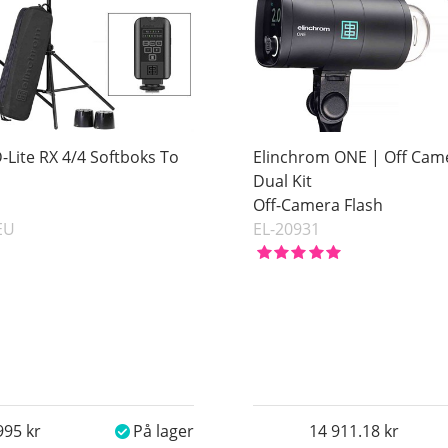
-Lite RX 4/4 Softboks To
Elinchrom ONE | Off Cam
Dual Kit
Off-Camera Flash
EU
EL-20931
995
På lager
14 911.18