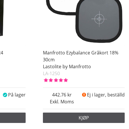
24
Manfrotto Ezybalance Gråkort 18%
30cm
Lastolite by Manfrotto
LA-1250
På lager
442.76
Ej i lager, beställd
Exkl. Moms
KJØP