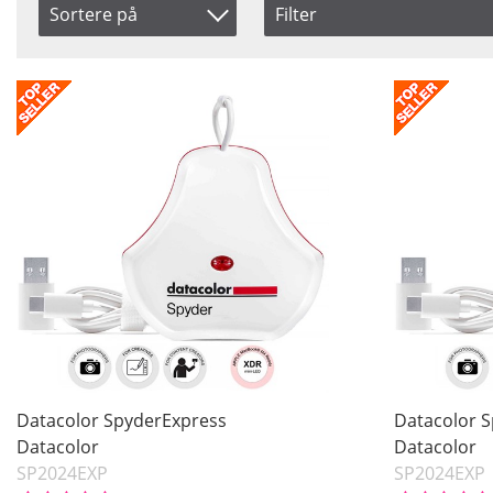
Sortere på
Filter
Saldo
Artikelkod
På lager
Benämning
Snart på lager
Ikke på lager
Pris
Datacolor SpyderExpress
Datacolor 
Datacolor
Datacolor
SP2024EXP
SP2024EXP