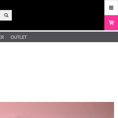
ER
OUTLET