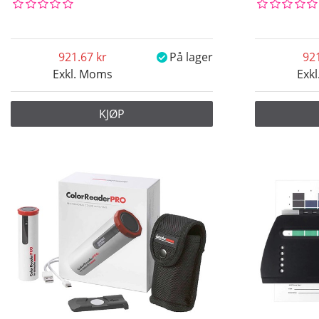
921.67
På lager
92
Exkl. Moms
Exk
KJØP