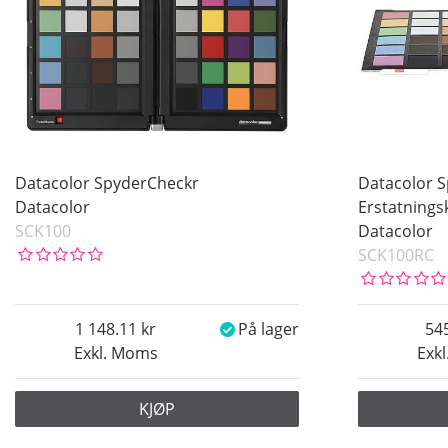
Datacolor SpyderCheckr
Datacolor 
Datacolor
Erstatnings
SCK100
Datacolor
SCK100RC
1 148.11
På lager
54
Exkl. Moms
Exk
KJØP