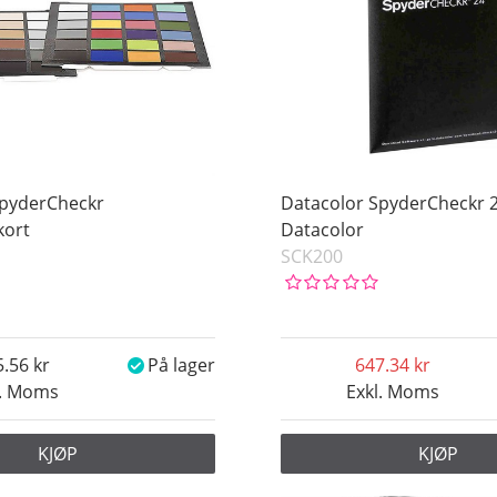
SpyderCheckr
Datacolor SpyderCheckr 
kort
Datacolor
SCK200
5.56
På lager
647.34
l. Moms
Exkl. Moms
KJØP
KJØP