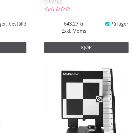
CRM100
ager, beställd
643.27
På lager
Exkl. Moms
KJØP