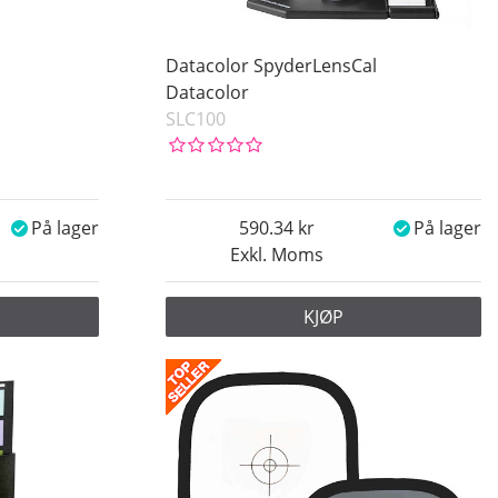
Datacolor SpyderLensCal
Datacolor
SLC100
På lager
590.34
På lager
Exkl. Moms
KJØP