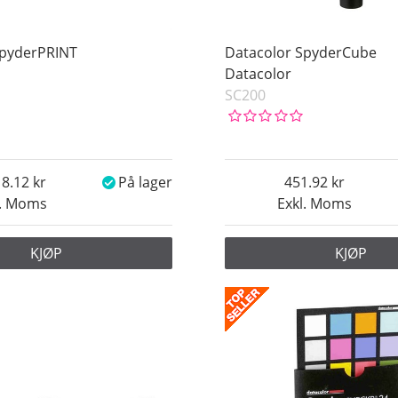
SpyderPRINT
Datacolor SpyderCube
Datacolor
SC200
18.12
På lager
451.92
l. Moms
Exkl. Moms
KJØP
KJØP