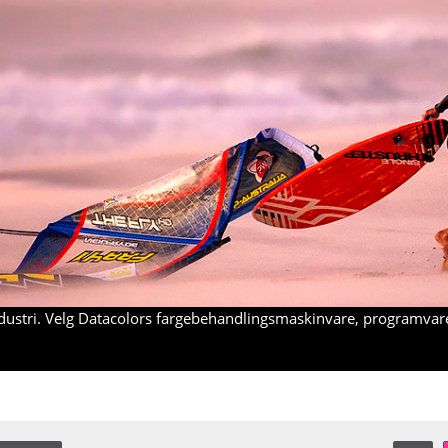
industri. Velg Datacolors fargebehandlingsmaskinvare, programvare