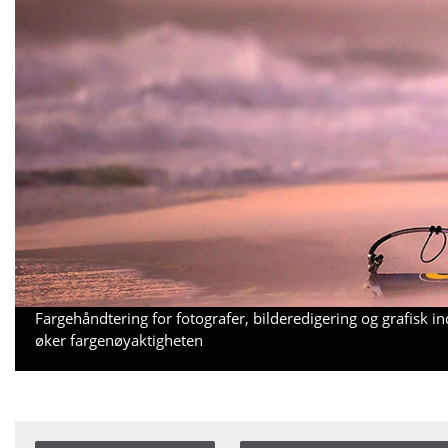
Fargehåndtering for fotografer, bilderedigering og grafisk 
øker fargenøyaktigheten