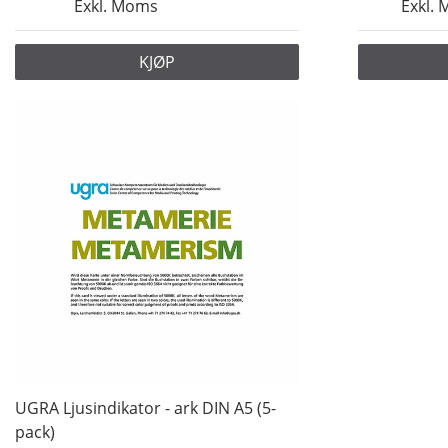
Exkl. Moms
Exkl.
KJØP
UGRA Ljusindikator - ark DIN A5 (5-
pack)