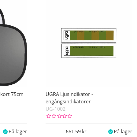
åkort 75cm
UGRA Ljusindikator -
engångsindikatorer
UG-1002
På lager
661.59
På lager