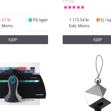
CR100
1.67
På lager
1 115.54
Ej i l
l. Moms
Exkl. Moms
KJØP
KJØP