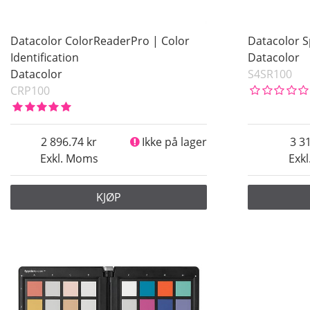
Datacolor ColorReaderPro | Color
Datacolor 
Identification
Datacolor
Datacolor
S4SR100
CRP100
2 896.74
Ikke på lager
3 3
Exkl. Moms
Exk
KJØP