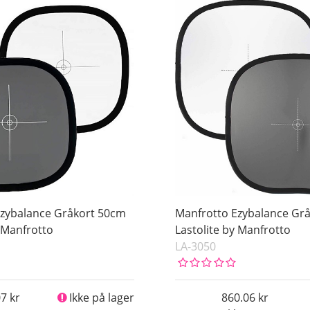
Ezybalance Gråkort 50cm
Manfrotto Ezybalance Gr
y Manfrotto
Lastolite by Manfrotto
LA-3050
07
Ikke på lager
860.06