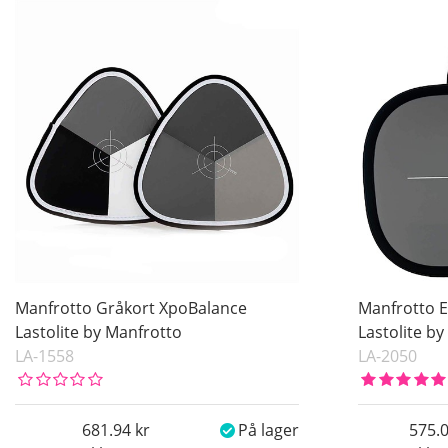
Manfrotto Gråkort XpoBalance
Manfrotto 
Lastolite by Manfrotto
Lastolite b
LA-1558
LA-2050
681.94
På lager
575.