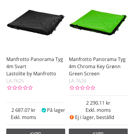
Snart på lager
Ikke på lager
Pris
Manfrotto Panorama Tyg
Manfrotto Panorama Tyg
4m Svart
4m Chroma Key Grønn
Lastolite by Manfrotto
Green Screen
LA-7625
LA-7626
2 290.11
2 687.07
På lager
Exkl. moms
Exkl. moms
Ej i lager, beställd