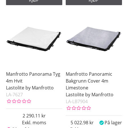
KJØP
KJØP
Manfrotto Panorama Tyg
Manfrotto Panoramic
4m Hvit
Bakgrunn Cover 4m
Lastolite by Manfrotto
Limestone
LA-7627
Lastolite by Manfrotto
LA-LB7904
2 290.11
Exkl. moms
5 022.98
På lager