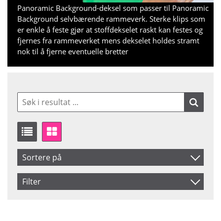
Panoramic Background-deksel som passer til Panoramic
Background selvbærende rammeverk. Sterke klips som
er enkle å feste gjør at stoffdekselet raskt kan festes og
fjernes fra rammeverket mens dekselet holdes stramt
nok til å fjerne eventuelle bretter
Sortere på
Artikelkod
Filter
Benämning
Saldo
På lager