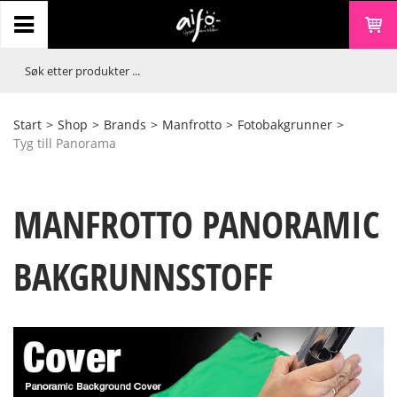
Start
>
Shop
>
Brands
>
Manfrotto
>
Fotobakgrunner
>
Tyg till Panorama
MANFROTTO PANORAMIC
BAKGRUNNSSTOFF