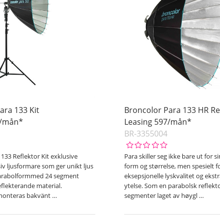
ara 133 Kit
Broncolor Para 133 HR Re
1/mån*
Leasing 597/mån*
BR-3355004
133 Reflektor Kit exklusive
Para skiller seg ikke bare ut for
iv ljusformare som ger unikt ljus
form og størrelse, men spesielt fo
 parabolformmed 24 segment
eksepsjonelle lyskvalitet og eks
eflekterande material.
ytelse. Som en parabolsk reflek
 monteras bakvänt
…
segmenter laget av høygl
…