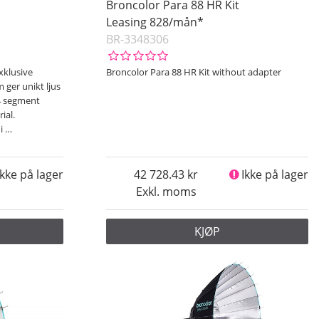
Broncolor Para 88 HR Kit
Leasing 828/mån*
BR-3348306
xklusive
Broncolor Para 88 HR Kit without adapter
 ger unikt ljus
4 segment
ial.
 i
…
Ikke på lager
42 728.43
Ikke på lager
Exkl. moms
KJØP