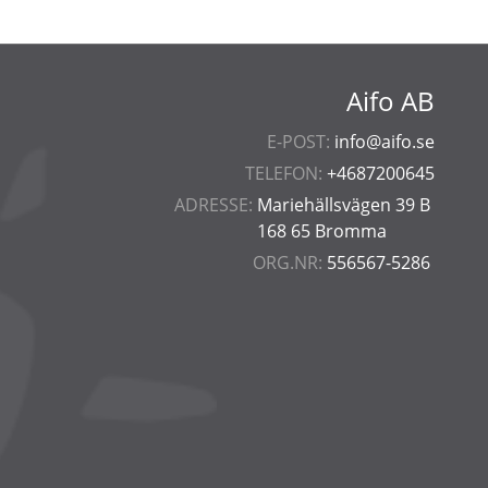
Aifo AB
E-POST:
info@aifo.se
TELEFON:
+4687200645
ADRESSE:
Mariehällsvägen 39 B
168 65 Bromma
ORG.NR:
556567-5286