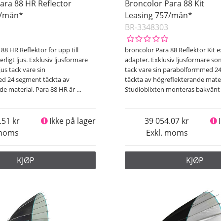
ara 88 HR Reflector
Broncolor Para 88 Kit
0/mån*
Leasing 757/mån*
BR-3348303
88 HR Reflektor för upp till
broncolor Para 88 Reflektor Kit e
ligt ljus. Exklusiv ljusformare
adapter. Exklusiv ljusformare som
jus tack vare sin
tack vare sin parabolformmed 2
d 24 segment täckta av
täckta av högreflekterande mater
de material. Para 88 HR är
…
Studioblixten monteras bakvänt
.51
Ikke på lager
39 054.07
 moms
Exkl. moms
KJØP
KJØP