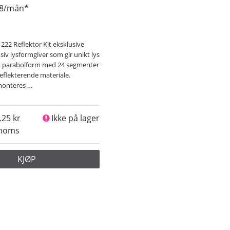
98/mån*
222 Reflektor Kit eksklusive
siv lysformgiver som gir unikt lys
in parabolform med 24 segmenter
eflekterende materiale.
 monteres
…
.25
Ikke på lager
 moms
KJØP