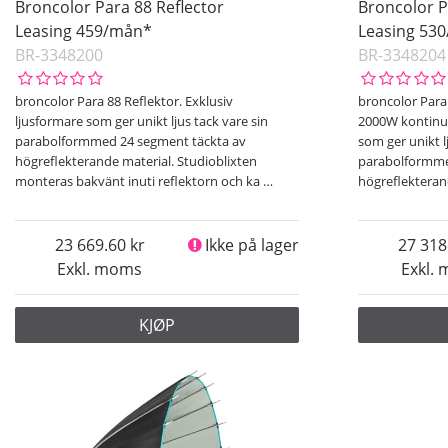
Broncolor Para 88 Reflector
Broncolor P
Leasing 459/mån*
Leasing 53
BR-3348200
BR-3348204
broncolor Para 88 Reflektor. Exklusiv
broncolor Para 
ljusformare som ger unikt ljus tack vare sin
2000W kontinuer
parabolformmed 24 segment täckta av
som ger unikt l
högreflekterande material. Studioblixten
parabolformme
monteras bakvänt inuti reflektorn och ka
…
högreflekteran
23 669.60
Ikke på lager
27 318
Exkl. moms
Exkl.
KJØP