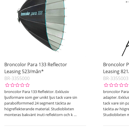
Broncolor Para 133 Reflector
Broncolor P
Leasing 523/mån*
Leasing 82
BR-3355000
BR-3355003
broncolor Para 133 Reflektor. Exklusiv
broncolor Para 
ljusformare som ger unikt ljus tack vare sin
adapter. Exklus
parabolformmed 24 segment täckta av
tack vare sin
högreflekterande material. Studioblixten
täckta av högr
monteras bakvänt inuti reflektorn och k
…
Studioblixten