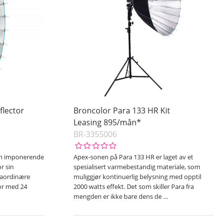
flector
Broncolor Para 133 HR Kit
Leasing 895/mån*
BR-3355006
 sin imponerende
Apex-sonen på Para 133 HR er laget av et
r sin
spesialisert varmebestandig materiale, som
traordinære
muliggjør kontinuerlig belysning med opptil
tor med 24
2000 watts effekt. Det som skiller Para fra
mengden er ikke bare dens de
…