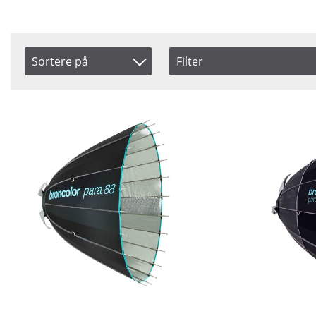
Sortere på
Filter
Saldo
Artikelkod
Ikke på lager
Benämning
Pris