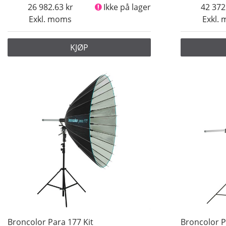
26 982.63
Ikke på lager
42 372
Exkl. moms
Exkl.
KJØP
Broncolor Para 177 Kit
Broncolor P