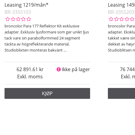
Leasing 1219/mån*
Leasing 14
BR-3355103
BR-3355203
broncolor Para 177 Reflektor Kit exklusive
broncolor Para 
adapter. Exklusiv ljusformare som ger unikt ljus
adapter. Eksklu
tack vare sin parabolformmed 24 segment
takket være s
täckta av högreflekterande material.
dekket av høyr
Studioblixten monteras bakvänt
…
Studioblitsen
62 891.61
Ikke på lager
76 744
Exkl. moms
Exkl.
KJØP