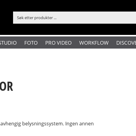
STUDIO
FOTO
PRO VIDEO
WORKFLOW
DISCOV
TOR
 uavhengig belysningssystem. Ingen annen