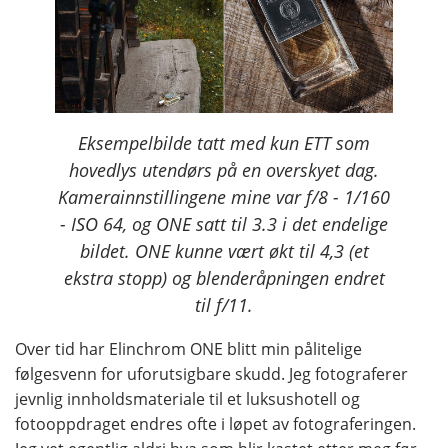
Eksempelbilde tatt med kun ETT som
hovedlys utendørs på en overskyet dag.
Kamerainnstillingene mine var f/8 - 1/160
- ISO 64, og ONE satt til 3.3 i det endelige
bildet. ONE kunne vært økt til 4,3 (et
ekstra stopp) og blenderåpningen endret
til f/11.
Over tid har Elinchrom ONE blitt min pålitelige
følgesvenn for uforutsigbare skudd. Jeg fotograferer
jevnlig innholdsmateriale til et luksushotell og
fotooppdraget endres ofte i løpet av fotograferingen.