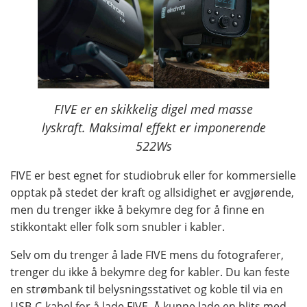
FIVE er en skikkelig digel med masse
lyskraft. Maksimal effekt er imponerende
522Ws
FIVE er best egnet for studiobruk eller for kommersielle
opptak på stedet der kraft og allsidighet er avgjørende,
men du trenger ikke å bekymre deg for å finne en
stikkontakt eller folk som snubler i kabler.
Selv om du trenger å lade FIVE mens du fotograferer,
trenger du ikke å bekymre deg for kabler. Du kan feste
en strømbank til belysningsstativet og koble til via en
USB-C-kabel for å lade FIVE. Å kunne lade en blits med