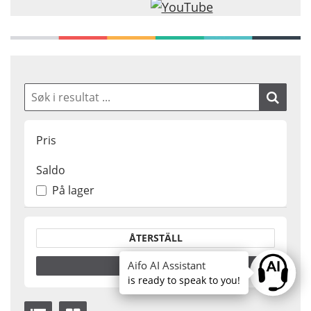
Pris
Saldo
På lager
Aifo AI Assistant
Ask anyt
is ready to speak to you!