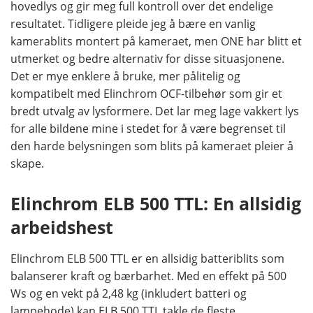
hovedlys og gir meg full kontroll over det endelige
resultatet. Tidligere pleide jeg å bære en vanlig
kamerablits montert på kameraet, men ONE har blitt et
utmerket og bedre alternativ for disse situasjonene.
Det er mye enklere å bruke, mer pålitelig og
kompatibelt med Elinchrom OCF-tilbehør som gir et
bredt utvalg av lysformere. Det lar meg lage vakkert lys
for alle bildene mine i stedet for å være begrenset til
den harde belysningen som blits på kameraet pleier å
skape.
Elinchrom ELB 500 TTL: En allsidig
arbeidshest
Elinchrom ELB 500 TTL er en allsidig batteriblits som
balanserer kraft og bærbarhet. Med en effekt på 500
Ws og en vekt på 2,48 kg (inkludert batteri og
lampehode) kan ELB 500 TTL takle de fleste