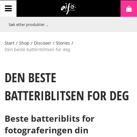
Start
/
Shop
/
Discover
/
Stories
/
Den beste batteriblitsen for deg
DEN BESTE
BATTERIBLITSEN FOR DEG
Beste batteriblits for
fotograferingen din