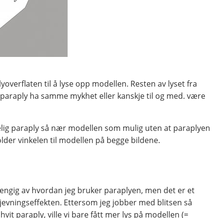
verflaten til å lyse opp modellen. Resten av lyset fra
e paraply ha samme mykhet eller kanskje til og med. være
nelig paraply så nær modellen som mulig uten at paraplyen
lder vinkelen til modellen på begge bildene.
vhengig av hvordan jeg bruker paraplyen, men det er et
tjevningseffekten. Ettersom jeg jobber med blitsen så
it paraply, ville vi bare fått mer lys på modellen (=