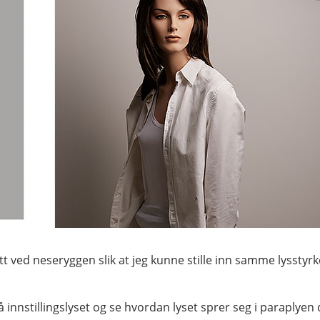
t ved neseryggen slik at jeg kunne stille inn samme lysstyrk
 innstillingslyset og se hvordan lyset sprer seg i paraplyen d