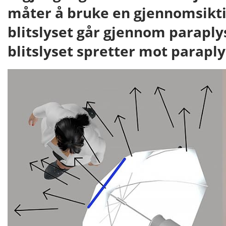
måter å bruke en gjennomsikti
blitslyset går gjennom paraplys
blitslyset spretter mot paraplys