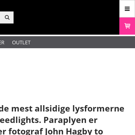
ER
OUTLET
de mest allsidige lysformerne
peedlights. Paraplyen er
ter fotograf John Hagby to