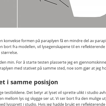
n konvekse formen på paraplyen få en mindre del av paraplyo
n bort fra modellen, vil lysegenskapene til en reflekterend
størrelse.
anden min. For å starte testen plasserte jeg en gjennomskin
araplyen med stativet på samme sted, noe som gjør at jeg ho
et i samme posisjon
testbildene. Det betyr at lyset vil sprette ulikt i studio a
en mellom lys og skygge ser ut. Vi ser bort fra den mulige u
 lyssprett i studio. Hvis jeg hadde brukt en reflekterende hv