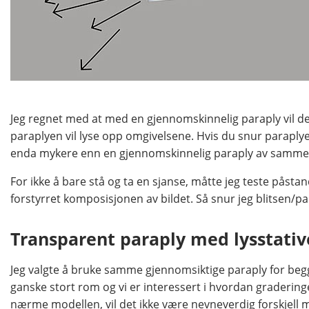
Jeg regnet med at med en gjennomskinnelig paraply vil de
paraplyen vil lyse opp omgivelsene. Hvis du snur paraplye
enda mykere enn en gjennomskinnelig paraply av samme 
For ikke å bare stå og ta en sjanse, måtte jeg teste påst
forstyrret komposisjonen av bildet. Så snur jeg blitsen/p
Transparent paraply med lysstativ
Jeg valgte å bruke samme gjennomsiktige paraply for begge 
ganske stort rom og vi er interessert i hvordan gradering
nærme modellen, vil det ikke være nevneverdig forskjell med