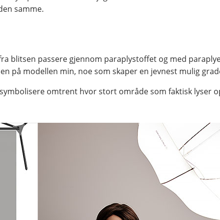
t den samme.
et fra blitsen passere gjennom paraplystoffet og med paraplye
sen på modellen min, noe som skaper en jevnest mulig graderi
l symbolisere omtrent hvor stort område som faktisk lyser op