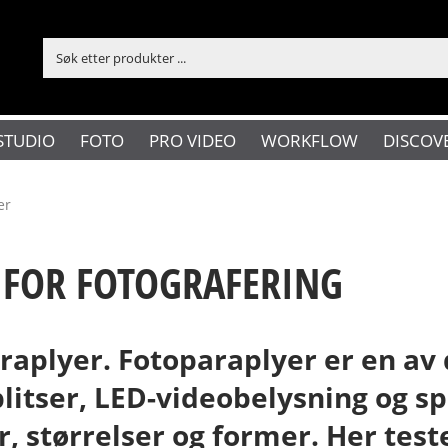
STUDIO
FOTO
PRO VIDEO
WORKFLOW
DISCOV
er
 FOR FOTOGRAFERING
aplyer. Fotoparaplyer er en av 
blitser, LED-videobelysning og s
er, størrelser og former. Her tes