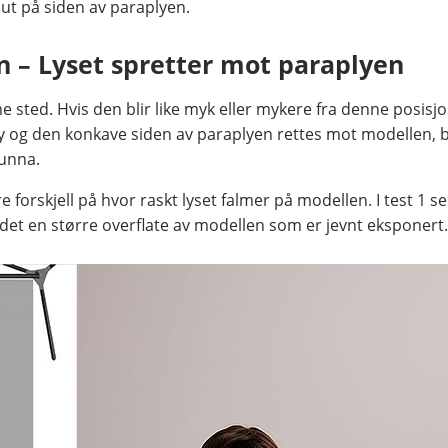
r ut på siden av paraplyen.
en – Lyset spretter mot paraplyen
e sted. Hvis den blir like myk eller mykere fra denne posisjo
ly og den konkave siden av paraplyen rettes mot modellen, b
 unna.
e forskjell på hvor raskt lyset falmer på modellen. I test 1 s
r det en større overflate av modellen som er jevnt eksponert.