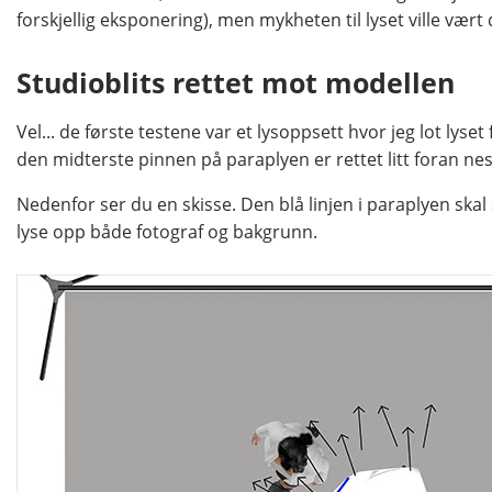
forskjellig eksponering), men mykheten til lyset ville vær
Studioblits rettet mot modellen
Vel... de første testene var et lysoppsett hvor jeg lot lys
den midterste pinnen på paraplyen er rettet litt foran ne
Nedenfor ser du en skisse. Den blå linjen i paraplyen ska
lyse opp både fotograf og bakgrunn.