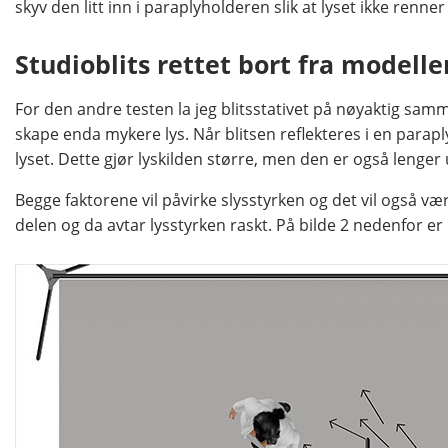
skyv den litt inn i paraplyholderen slik at lyset ikke renne
Studioblits rettet bort fra modell
For den andre testen la jeg blitsstativet på nøyaktig samm
skape enda mykere lys. Når blitsen reflekteres i en parap
lyset. Dette gjør lyskilden større, men den er også lenger
Begge faktorene vil påvirke slysstyrken og det vil også vær
delen og da avtar lysstyrken raskt. På bilde 2 nedenfor e