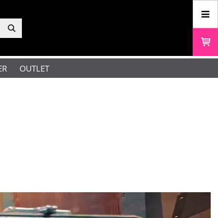
ER
OUTLET